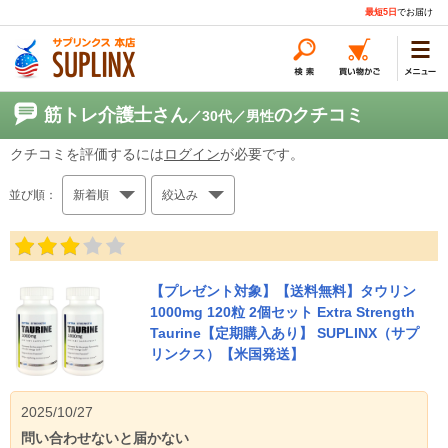
最短5日
でお届け
筋トレ介護士さん
のクチコミ
／30代
／男性
クチコミを評価するには
ログイン
が必要です。
並び順：
新着順
絞込み
【プレゼント対象】【送料無料】タウリン
1000mg 120粒 2個セット Extra Strength
Taurine【定期購入あり】 SUPLINX（サプ
リンクス）【米国発送】
2025/10/27
問い合わせないと届かない