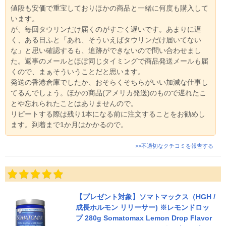
値段も安価で重宝しておりほかの商品と一緒に何度も購入して
います。
が、毎回タウリンだけ届くのがすごく遅いです。あまりに遅
く、ある日ふと「あれ、そういえばタウリンだけ届いてない
な」と思い確認するも、追跡ができないので問い合わせまし
た。返事のメールとほぼ同じタイミングで商品発送メールも届
くので、まぁそういうことだと思います。
発送の香港倉庫でしたか、おそらくそちらがいい加減な仕事し
てるんでしょう。ほかの商品(アメリカ発送)のもので遅れたこ
とや忘れられたことはありませんので。
リピートする際は残り1本になる前に注文することをお勧めし
ます。到着まで1か月はかかるので。
>>不適切なクチコミを報告する
【プレゼント対象】ソマトマックス（HGH /
成長ホルモン リリーサー) ※レモンドロッ
プ 280g Somatomax Lemon Drop Flavor