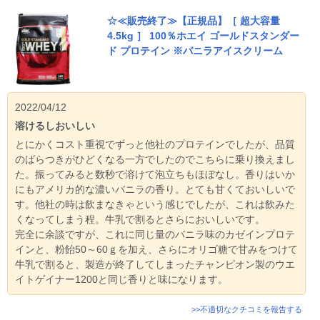
☆≪販売終了≫【正規品】［ 超大容量
4.5kg ］ 100％ホエイ ゴールドスタンダー
ド プロテイン ※バニラアイスクリーム
2022/04/12
溶けるしおいしい
とにかくコスト重視でずっと他社のプロテインでしたが、品質
のばらつきがひどくなる一方でしたのでこちらに乗り換えまし
た。振ってみると数秒で溶けて泡立ちもほぼなし。香りはいか
にもアメリカ的な濃いバニラの香り。とても甘くておいしいで
す。他社の時は飲まなきゃという感じでしたが、これは飲みた
くなってしまう程。牛乳で割るとさらにおいしいです。
完全に余談ですが、これに同じ量のバニラ味のカゼインプロテ
インと、粉飴50～60ｇを加え、さらにオリゴ糖で甘みをつけて
牛乳で割ると、製造が終了してしまったチャンピオン製のウエ
イトゲイナー1200と同じ香りと味になります。
>>不適切なクチコミを報告する