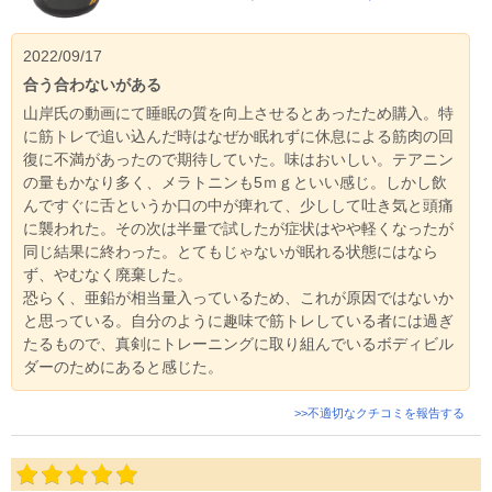
2022/09/17
合う合わないがある
山岸氏の動画にて睡眠の質を向上させるとあったため購入。特
に筋トレで追い込んだ時はなぜか眠れずに休息による筋肉の回
復に不満があったので期待していた。味はおいしい。テアニン
の量もかなり多く、メラトニンも5ｍｇといい感じ。しかし飲
んですぐに舌というか口の中が痺れて、少しして吐き気と頭痛
に襲われた。その次は半量で試したが症状はやや軽くなったが
同じ結果に終わった。とてもじゃないが眠れる状態にはなら
ず、やむなく廃棄した。
恐らく、亜鉛が相当量入っているため、これが原因ではないか
と思っている。自分のように趣味で筋トレしている者には過ぎ
たるもので、真剣にトレーニングに取り組んでいるボディビル
ダーのためにあると感じた。
>>不適切なクチコミを報告する