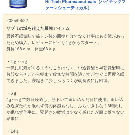
Hi-Tech Pharmaceuticals（ハイテックフ
ァーマシューティカル）
2025/08/22
サプリの域を超えた最強アイテム
最近不眠気味で筋トレ後の回復だけでなく仕事にも支障があっ
たため購入。レビューにビビり4ｇからスタート。
身長168ｃｍ 体重63ｋｇ
・4ｇ～5ｇ
一気に眠気がくるようなことはなく、中途覚醒と早朝覚醒時に
普段ならそこから朝まで虚無な時間を過ごすがすぐに再度入眠
できました。寝起きに少しふらつくが朝食後には回復。
・6ｇ
4g～5ｇで数日経過し、筋トレで追い込んだ日に使用。追い込
み過ぎたのか眠れず何の体感もなし。ふらつきもなく3時間し
か眠れず仕事に。寝起きの疲労は少なく感じたが腑に落ちない
結果に。
・14ｇ