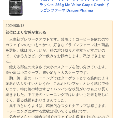
ラッシュ 256g Mr. Veinz Grape Crush ド
ラゴンファーマ DragonPharma
2024/09/13
部位により実感が変わる
人生初プレワークアウトです。普段よくコーヒーを飲むので
カフェインのないものかつ、好きなドラゴンファーマ社の商品
を選択。味はおいしいが、粉の溶け残りと泡立ちがすごいの
で、できる方はビルダー飲みをお勧めします。私はできませ
ん。
鍛える部位の大きさで大小のスクープを使い分けています。
腕や肩は小スクープ。胸や足なら大スクープです。
胸、腕、肩のトレーニングではターゲットとする筋肉により
刺激が入りやすいというか「これがパンプか」という感じで張
ります。特に腕の時はすごくパンパンな状態がいつもより長く
続きました。下半身のトレーニングではいまいち効果を感じに
くく、張る感覚もありませんでした。
集中力というよりは、精神的なスタミナアップは感じます。
トレーニングに対する意欲は湧いてくる感じです。
気合が入らない場合は別でカフェインを追加すればいいので