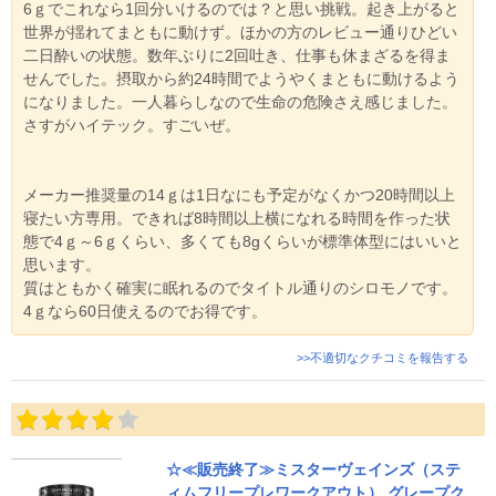
6ｇでこれなら1回分いけるのでは？と思い挑戦。起き上がると
世界が揺れてまともに動けず。ほかの方のレビュー通りひどい
二日酔いの状態。数年ぶりに2回吐き、仕事も休まざるを得ま
せんでした。摂取から約24時間でようやくまともに動けるよう
になりました。一人暮らしなので生命の危険さえ感じました。
さすがハイテック。すごいぜ。
メーカー推奨量の14ｇは1日なにも予定がなくかつ20時間以上
寝たい方専用。できれば8時間以上横になれる時間を作った状
態で4ｇ～6ｇくらい、多くても8gくらいが標準体型にはいいと
思います。
質はともかく確実に眠れるのでタイトル通りのシロモノです。
4ｇなら60日使えるのでお得です。
>>不適切なクチコミを報告する
☆≪販売終了≫ミスターヴェインズ（ステ
ィムフリープレワークアウト） グレープク