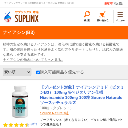
ナイアシンサプリ一覧｜種類別に選べるビタミンB3 並び順：安い順
最短5日
でお届け
ナイアシン(B3)
精神の安定を助けるナイアシンは、消化や代謝で働く酵素を助ける補酵素で
す。肌の健康を保ったりお酒をよく飲む方をサポートしたりと、現代人の快適
な暮らしを支える成分です。
ナイアシンの働きについてもっと見る↓
購入可能商品を優先する
【プレゼント対象】ナイアシンアミド（ビタミ
ンB3） 100mg※ベジタリアン仕様
Niacinamide 100mg 100粒 Source Naturals
ソースナチュラルズ
100粒（タブレット）
Source Naturals社
ノーフラッシュ（赤くなりにくい）ビタミンB3で元気ハツ
(3件)
ラツ健康生活！