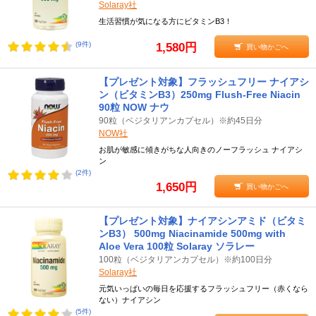
Solaray社
生活習慣が気になる方にビタミンB3！
(9件)
1,580円
買い物かごへ
【プレゼント対象】フラッシュフリー ナイアシ
ン（ビタミンB3）250mg Flush-Free Niacin
90粒 NOW ナウ
90粒（ベジタリアンカプセル）※約45日分
NOW社
お肌が敏感に傾きがちな人向きのノーフラッシュ ナイアシ
ン
(2件)
1,650円
買い物かごへ
【プレゼント対象】ナイアシンアミド（ビタミ
ンB3） 500mg Niacinamide 500mg with
Aloe Vera 100粒 Solaray ソラレー
100粒（ベジタリアンカプセル）※約100日分
Solaray社
元気いっぱいの毎日を応援するフラッシュフリー（赤くなら
ない）ナイアシン
(5件)