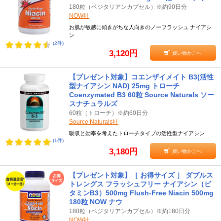
180粒（ベジタリアンカプセル）※約90日分
NOW社
お肌が敏感に傾きがちな人向きのノーフラッシュ ナイアシ
ン
(2件)
3,120円
買い物かごへ
【プレゼント対象】コエンザイメイト B3(活性
型ナイアシン NAD) 25mg トローチ
Coenzymated B3 60粒 Source Naturals ソー
スナチュラルズ
60粒（トローチ）※約60日分
Source Naturals社
吸収と効率を考えたトローチタイプの活性型ナイアシン
(1件)
3,180円
買い物かごへ
【プレゼント対象】［ お得サイズ ］ ダブルス
トレングス フラッシュフリー ナイアシン（ビ
タミンB3）500mg Flush-Free Niacin 500mg
180粒 NOW ナウ
180粒（ベジタリアンカプセル）※約180日分
NOW社