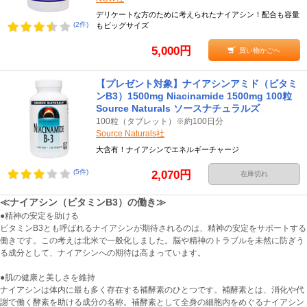
デリケートな方のために考えられたナイアシン！配合も容量
(2件)
もビッグサイズ
5,000円
買い物かごへ
【プレゼント対象】ナイアシンアミド（ビタミ
ンB3）1500mg Niacinamide 1500mg 100粒
Source Naturals ソースナチュラルズ
100粒（タブレット）※約100日分
Source Naturals社
大含有！ナイアシンでエネルギーチャージ
(5件)
2,070円
在庫切れ
≪ナイアシン（ビタミンB3）の働き≫
●精神の安定を助ける
ビタミンB3とも呼ばれるナイアシンが期待されるのは、精神の安定をサポートする
働きです。この考えは北米で一般化しました。脳や精神のトラブルを未然に防ぎう
る成分として、ナイアシンへの期待は高まっています。
●肌の健康と美しさを維持
ナイアシンは体内に最も多く存在する補酵素のひとつです。補酵素とは、消化や代
謝で働く酵素を助ける成分の名称。補酵素として全身の細胞内をめぐるナイアシン