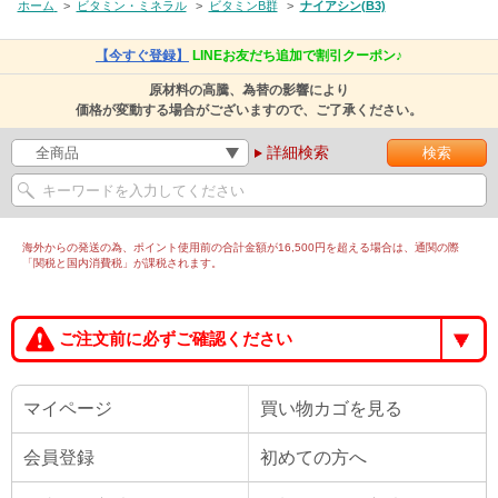
ホーム
>
ビタミン・ミネラル
>
ビタミンB群
>
ナイアシン(B3)
【今すぐ登録】
LINEお友だち追加で割引クーポン♪
原材料の高騰、為替の影響により
価格が変動する場合がございますので、ご了承ください。
詳細検索
海外からの発送の為、ポイント使用前の合計金額が16,500円を超える場合は、通関の際
「関税と国内消費税」が課税されます。
ご注文前に必ずご確認ください
マイページ
買い物カゴを見る
会員登録
初めての方へ