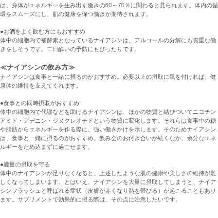
は、身体がエネルギーを生み出す働きの60～70％に関わると見られます。体内の循
環をスムーズにし、肌の健康を保つ働きが期待されます。
●お酒をよく飲む方にもおすすめ
体中の細胞内で補酵素となっているナイアシンは、アルコールの分解にも貴重な働
きをしそうです。二日酔いの予防にもぴったりです。
≪ナイアシンの飲み方≫
ナイアシンは食事と一緒に摂るのがおすすめ。必要以上の摂取に気を付ければ、健
康体の維持を支えてくれます。
●食事との同時摂取がおすすめ
体中の細胞内で代謝などを助けるナイアシンは、ほかの物質と結びついてニコチン
アミド・アデニン・ジヌクレオチドという物質に変化します。それらは食事中の糖
や脂肪からエネルギーを作る際に、強い働きかけを示します。そのためナイアシン
は、食事と一緒に摂るのがおすすめ。飲み会のお付き合いが続くなか、余分なエネ
ルギーをため込まずに過ごせます。
●適量の摂取を守る
体中のナイアシンが足りなくなると、上述したような肌の健康や美しさの維持が難
しくなってしまいます。とはいえ、ナイアシンを大量に摂取してしまうと、ナイア
シンフラッシュと呼ばれる症状（皮膚が赤くなり熱を帯びる）が起こることもあり
ます。サプリメントで効果的に摂る際は、その点に注意したいです。