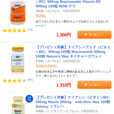
ンB3）500mg Niacinamide Vitamin B3
500mg 100粒 NOW ナウ
100粒（カプセル）※約100日分
NOW社
ほてりなしのビタミンB3でスムーズなめぐりとうるおいチ
ャージ！
(1件)
1,300円
買い物かごへ
【プレゼント対象】ナイアシンアミド（ビタミ
ンB3） 500mg 100粒 Niacinamide 500mg
100粒 Nature's Way ネイチャーズウェイ
100粒（カプセル）※約100日分
Nature's Way社
お酒が好きな方や美容に興味のある方に人気のフラッシュフ
リー（赤くなりにくい）タイプ！
(5件)
1,310円
買い物かごへ
【プレゼント対象】ナイアシン（ビタミンB3）
500mg Niacin 500mg with Aloe Vera 100粒
Solaray ソラレー
100粒（ベジタリアンカプセル）※約100日分