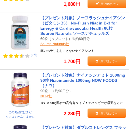
1,680円
買い物かごへ
【プレゼント対象】ノーフラッシュナイアシン
（ビタミンB3） No-Flush Niacin B-3 for
Energy & Cardiovascular Health 60粒
Source Naturals ソースナチュラルズ
60粒（タブレット）※約60日分
Source Naturals社
顔のホテリをおこさないナイアシン！
(3件)
1,700円
買い物かごへ
【プレゼント対象】ナイアシンアミド 1000mg
90粒 Niacinamide 1000mg NOW FOODS
（ナウ）
90粒 （約90日分）
NOW社
1粒1000mg配合の高含有タイプ！エネルギーが必要な方に
この商品にはまだ
2,280円
買い物かごへ
クチコミがありません
【プレゼント対象】ダブルストレングス フラッ