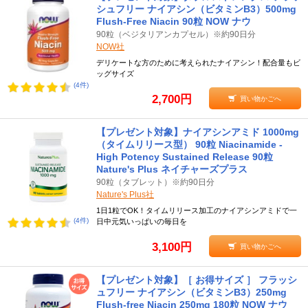
シュフリー ナイアシン（ビタミンB3）500mg
Flush-Free Niacin 90粒 NOW ナウ
90粒（ベジタリアンカプセル）※約90日分
NOW社
デリケートな方のために考えられたナイアシン！配合量もビ
ッグサイズ
(4件)
2,700円
買い物かごへ
【プレゼント対象】ナイアシンアミド 1000mg
（タイムリリース型） 90粒 Niacinamide -
High Potency Sustained Release 90粒
Nature's Plus ネイチャーズプラス
90粒（タブレット）※約90日分
Nature's Plus社
1日1粒でOK！タイムリリース加工のナイアシンアミドで一
(4件)
日中元気いっぱいの毎日を
3,100円
買い物かごへ
【プレゼント対象】［ お得サイズ ］ フラッシ
ュフリー ナイアシン（ビタミンB3）250mg
Flush-free Niacin 250mg 180粒 NOW ナウ