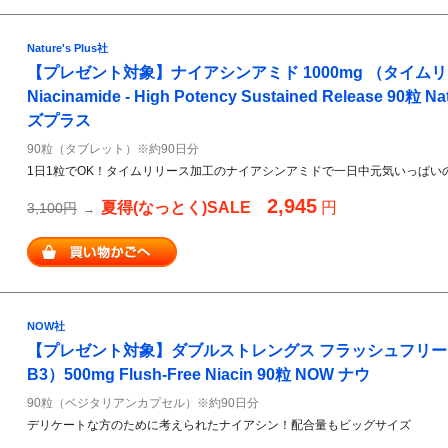
Nature's Plus社
【プレゼント対象】ナイアシンアミド 1000mg （タイムリ
Niacinamide - High Potency Sustained Release 90粒 
ズプラス
90粒（タブレット）※約90日分
1日1粒でOK！タイムリリース加工のナイアシンアミドで一日中元気いっぱい
2,945
夏得(なっとく)SALE
円
3,100円
→
NOW社
【プレゼント対象】ダブルストレングス フラッシュフリー
B3）500mg Flush-Free Niacin 90粒 NOW ナウ
90粒（ベジタリアンカプセル）※約90日分
デリケートな方のために考えられたナイアシン！配合量もビッグサイズ