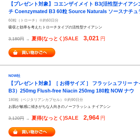
【プレゼント対象】コエンザイメイト B3(活性型ナイアシン N
チ Coenzymated B3 60粒 Source Naturals ソースナ
60粒（トローチ）※約60日分
吸収と効率を考えたトローチタイプの活性型ナイアシン
3,021
夏得(なっとく)SALE
円
3,180円
→
NOW社
【プレゼント対象】［ お得サイズ ］ フラッシュフリー 
B3）250mg Flush-free Niacin 250mg 180粒 NOW ナウ
180粒（ベジタリアンカプセル）※約90日分
お肌が敏感に傾きがちな人向きのノーフラッシュ ナイアシン
2,964
夏得(なっとく)SALE
円
3,120円
→