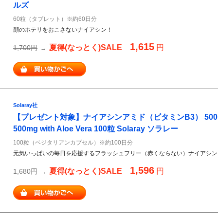
ルズ
60粒（タブレット）※約60日分
顔のホテリをおこさないナイアシン！
1,615
夏得(なっとく)SALE
円
1,700円
→
Solaray社
【プレゼント対象】ナイアシンアミド（ビタミンB3） 500mg N
500mg with Aloe Vera 100粒 Solaray ソラレー
100粒（ベジタリアンカプセル）※約100日分
元気いっぱいの毎日を応援するフラッシュフリー（赤くならない）ナイアシン
1,596
夏得(なっとく)SALE
円
1,680円
→