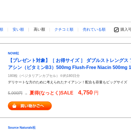
め順
安い順
高い順
クチコミ順
売れている順
購入
NOW社
【プレゼント対象】［ お得サイズ ］ ダブルストレングス 
アシン（ビタミンB3）500mg Flush-Free Niacin 500mg
180粒（ベジタリアンカプセル）※約180日分
デリケートな方のために考えられたナイアシン！配合も容量もビッグサイズ
4,750
夏得(なっとく)SALE
円
5,000円
→
Source Naturals社