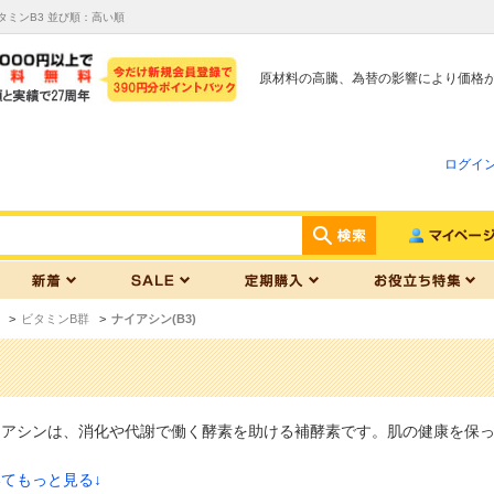
ミンB3 並び順：高い順
原材料の高騰、為替の影響により価格
ログイ
>
ビタミンB群
>
ナイアシン(B3)
イアシンは、消化や代謝で働く酵素を助ける補酵素です。肌の健康を保
てもっと見る↓