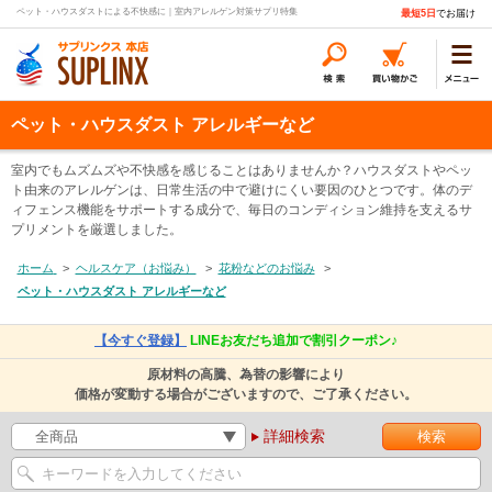
ペット・ハウスダストによる不快感に｜室内アレルゲン対策サプリ特集
最短5日
でお届け
ペット・ハウスダスト アレルギーなど
室内でもムズムズや不快感を感じることはありませんか？ハウスダストやペッ
ト由来のアレルゲンは、日常生活の中で避けにくい要因のひとつです。体のデ
ィフェンス機能をサポートする成分で、毎日のコンディション維持を支えるサ
プリメントを厳選しました。
ホーム
>
ヘルスケア（お悩み）
>
花粉などのお悩み
>
ペット・ハウスダスト アレルギーなど
【今すぐ登録】
LINEお友だち追加で割引クーポン♪
原材料の高騰、為替の影響により
価格が変動する場合がございますので、ご了承ください。
詳細検索