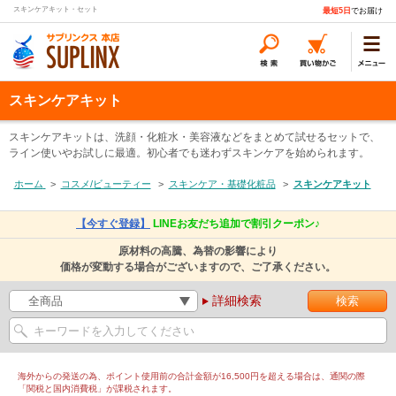
スキンケアキット・セット
最短5日
でお届け
スキンケアキット
スキンケアキットは、洗顔・化粧水・美容液などをまとめて試せるセットで、
ライン使いやお試しに最適。初心者でも迷わずスキンケアを始められます。
ホーム
>
コスメ/ビューティー
>
スキンケア・基礎化粧品
>
スキンケアキット
【今すぐ登録】
LINEお友だち追加で割引クーポン♪
原材料の高騰、為替の影響により
価格が変動する場合がございますので、ご了承ください。
詳細検索
海外からの発送の為、ポイント使用前の合計金額が16,500円を超える場合は、通関の際
「関税と国内消費税」が課税されます。