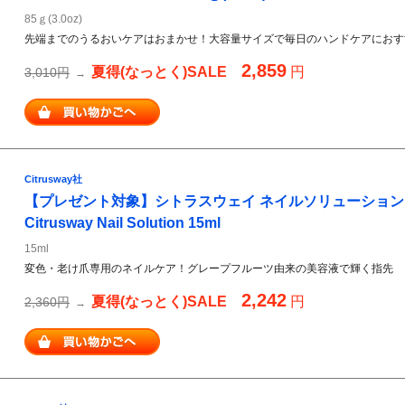
85ｇ(3.0oz)
先端までのうるおいケアはおまかせ！大容量サイズで毎日のハンドケアにおす
2,859
夏得(なっとく)SALE
円
3,010円
→
Citrusway社
【プレゼント対象】シトラスウェイ ネイルソリューショ
Citrusway Nail Solution 15ml
15ml
変色・老け爪専用のネイルケア！グレープフルーツ由来の美容液で輝く指先
2,242
夏得(なっとく)SALE
円
2,360円
→