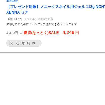
XENNA社
【プレゼント対象】ノニックスネイル用ジェル 113g NONYX Na
XENNA ゼナ
113g（4 oz）（ジェル）※約6カ月分
健康な爪のために！カンタンに塗布できるジェルタイプ
4,246
夏得(なっとく)SALE
円
4,470円
→