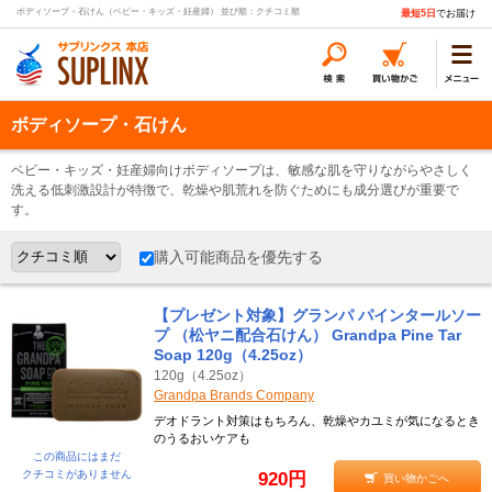
ボディソープ・石けん（ベビー・キッズ・妊産婦） 並び順：クチコミ順
最短5日
でお届け
ボディソープ・石けん
ベビー・キッズ・妊産婦向けボディソープは、敏感な肌を守りながらやさしく
洗える低刺激設計が特徴で、乾燥や肌荒れを防ぐためにも成分選びが重要で
す。
購入可能商品を優先する
【プレゼント対象】グランパ パインタールソー
プ （松ヤニ配合石けん） Grandpa Pine Tar
Soap 120g（4.25oz）
120g（4.25oz）
Grandpa Brands Company
デオドラント対策はもちろん、乾燥やカユミが気になるとき
のうるおいケアも
この商品にはまだ
クチコミがありません
920円
買い物かごへ