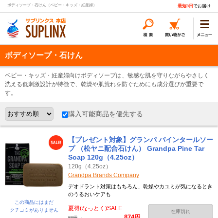
ボディソープ・石けん（ベビー・キッズ・妊産婦）
最短5日
でお届け
ボディソープ・石けん
ベビー・キッズ・妊産婦向けボディソープは、敏感な肌を守りながらやさしく
洗える低刺激設計が特徴で、乾燥や肌荒れを防ぐためにも成分選びが重要で
す。
購入可能商品を優先する
【プレゼント対象】グランパ パインタールソー
プ （松ヤニ配合石けん） Grandpa Pine Tar
Soap 120g（4.25oz）
120g（4.25oz）
Grandpa Brands Company
デオドラント対策はもちろん、乾燥やカユミが気になるとき
のうるおいケアも
この商品にはまだ
夏得(なっとく)SALE
クチコミがありません
在庫切れ
874円
→
920円