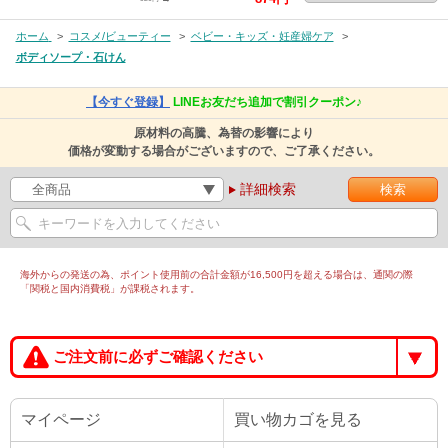
ホーム
>
コスメ/ビューティー
>
ベビー・キッズ・妊産婦ケア
>
ボディソープ・石けん
【今すぐ登録】
LINEお友だち追加で割引クーポン♪
原材料の高騰、為替の影響により
価格が変動する場合がございますので、ご了承ください。
詳細検索
海外からの発送の為、ポイント使用前の合計金額が16,500円を超える場合は、通関の際
「関税と国内消費税」が課税されます。
ご注文前に必ずご確認ください
マイページ
買い物カゴを見る