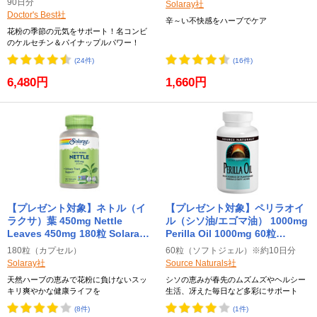
90日分
Solaray社
Doctor's Best社
辛～い不快感をハーブでケア
花粉の季節の元気をサポート！名コンビ
のケルセチン＆パイナップルパワー！
(24件)
(16件)
6,480円
1,660円
【プレゼント対象】ネトル（イ
【プレゼント対象】ペリラオイ
ラクサ）葉 450mg Nettle
ル（シソ油/エゴマ油） 1000mg
Leaves 450mg 180粒 Solaray
Perilla Oil 1000mg 60粒
ソラレー
Source Naturals ソースナチュ
180粒（カプセル）
60粒（ソフトジェル）※約10日分
ラルズ
Solaray社
Source Naturals社
天然ハーブの恵みで花粉に負けないスッ
シソの恵みが春先のムズムズやヘルシー
キリ爽やかな健康ライフを
生活、冴えた毎日など多彩にサポート
(8件)
(1件)