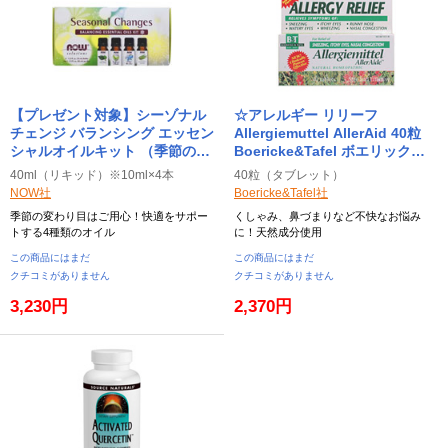
【プレゼント対象】シーゾナル
☆アレルギー リリーフ
チェンジ バランシング エッセン
Allergiemuttel AllerAid 40粒
シャルオイルキット （季節の変
Boericke&Tafel ボエリック＆
わり目セット） （ティーツリー
タフェル
40ml（リキッド）※10ml×4本
40粒（タブレット）
オイル、ユーカリオイル）
NOW社
Boericke&Tafel社
Seasonal Changes Balancing
季節の変わり目はご用心！快適をサポー
くしゃみ、鼻づまりなど不快なお悩み
Essential Oils Kit
トする4種類のオイル
に！天然成分使用
40ml※10ml×4本 NOW ナウ
この商品にはまだ
この商品にはまだ
クチコミがありません
クチコミがありません
3,230円
2,370円