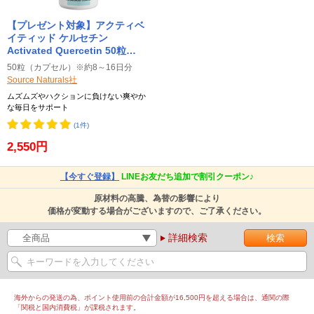
【プレゼント対象】アクティベ
イティッド ケルセチン
Activated Quercetin 50粒
Source Naturals ソースナチュ
50粒（カプセル）※約8～16日分
ラルズ
Source Naturals社
ムズムズやハクションに負けない爽やか
な毎日をサポート
(1件)
2,550円
【今すぐ登録】
LINEお友だち追加で割引クーポン♪
原材料の高騰、為替の影響により
価格が変動する場合がございますので、ご了承ください。
詳細検索
海外からの発送の為、ポイント使用前の合計金額が16,500円を超える場合は、通関の際
「関税と国内消費税」が課税されます。