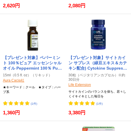
2,620円
2,080円
【プレゼント対象】ペパーミン
【プレゼント対象】サイトカイ
ト 100％ピュア エッセンシャル
ン サプレス（緑豆エキス＆カテ
オイル Peppermint 100％ Pure
キン配合) Cytokine Suppress
Essential Oil 15ml Aura Cacia
with EGCG 30粒 Life
15ml（0.5 fl. oz）（リキッド）
30粒（ベジタリアンカプセル）※約
オーラカシア
Extension ライフエクステンシ
30日分
Aura Cacia社
ョン
Life Extension
★キーワード：クール ★タイプ：ハー
サイトカインのバランスを保ち、若々し
ブ系
くイキイキとした毎日を
(1件)
(1件)
1,360円
3,380円