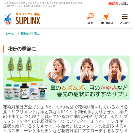
花粉の季節に | ロサンゼルスから直送！高品質と低価格を両立できるアメ
最短5日
でお届け
リカのサプリメント専門店 並び順：クチコミ順
ホーム
>
花粉の季節に
花粉の季節に
花粉対策は万全でしょうか。いつも薬で花粉対策をしている方は必
見！サプリメントは薬と異なり眠くなる副作用はありません。薬の
副作用でいつも眠さと戦っている方や眠気が心配な方は、ぜひサプ
リメントで今年は花粉対策をしてはいかがでしょうか。アレルギー
症状を緩和するクリルオイルを始め、抗ヒスタミンの役割をするル
イボスティーやケルセチンなど花粉対策にアプローチするサプリメ