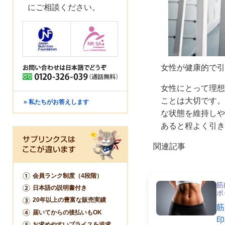
にご相談ください。
女性が健康的で引
女性にとって理想
ことは大切です。
» 私たちがお答えします
な状態を維持しや
あると程よく引き
関連記事
会員ランク制度（4段階）
筋
日本語の説明書付き
ポ
20年以上の豊富な販売実績
筋
届いてからの後払いもOK
印
お求めやすいプライスを追求