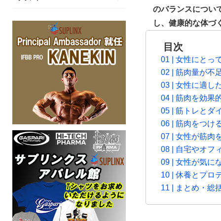
のバランスについ
し、健康的な体づ
目次
01 | 女性に
02 | 筋肉量
03 | 女性に
04 | 筋肉を効
05 | 筋トレ
06 | 筋肉を
07 | 女性が
08 | 自宅や
09 | 女性が気
10 | 休養とプ
11 | まとめ・総