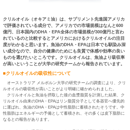
クリルオイル（オキアミ油）は、サプリメント先進国アメリカ
で評価されている成分で、アメリカでの市場規模はなんと600
億円、日本国内のDHA・EPA全体の市場規模が300億円と言わ
れているのと比較するとアメリカにおけるクリルオイルの注目
度がわかると思います。魚油のDHA・EPAは日本でも馴染み深
い成分なので、自分の健康のためにも良質で体感や効率の良い
ものを選びたいところです。クリルオイルは、魚油より吸収率
が高いということが大学の研究チームから報告されています。
■クリルオイルの吸収性について
オーストラリア メルボルン大学の研究チームの調査により、クリ
ルオイルの吸収性が高いことがより明確に確かめられました。
クリルオイルと魚油を摂取した後の血漿脂質を計測した結果、ク
リルオイル由来のDHA・EPAはリン脂質分子として各器官へ優先的
に運ばれ、魚油のDHA・EPAは中性脂肪に蓄積されたそうです。中
性脂肪はエネルギーの予備として蓄積され、その多くは皮下脂肪に
なるとの報告があります。