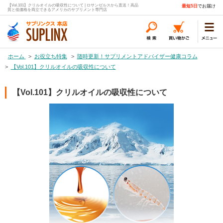
【Vol.101】クリルオイルの吸収性について | ロサンゼルスから直送！高品
最短5日
でお届け
質と低価格を両立できるアメリカのサプリメント専門店
ホーム
>
お役立ち特集
>
随時更新！サプリメントアドバイザー健康コラム
>
【Vol.101】クリルオイルの吸収性について
【Vol.101】クリルオイルの吸収性について