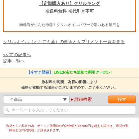
【定期購入あり】クリルキング
※送料無料 ※代引き不可
南極海が生んだ神秘！クリルオイルパワーで活力ある毎日を
クリルオイル（オキアミ油）の働きとサプリメント一覧を見る
<< 前の記事へ
記事一覧へ
【今すぐ登録】
LINEお友だち追加で割引クーポン♪
原材料の高騰、為替の影響により
価格が変動する場合がございますので、ご了承ください。
詳細検索
海外からの発送の為、ポイント使用前の合計金額が16,500円を超える場合は、通関の際
「関税と国内消費税」が課税されます。