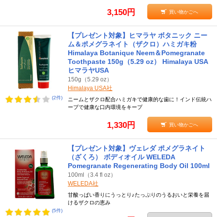
3,150円
買い物かごへ
【プレゼント対象】ヒマラヤ ボタニック ニー
ム＆ポメグラネイト（ザクロ）ハミガキ粉
Himalaya Botanique Neem＆Pomegranate
Toothpaste 150g（5.29 oz） Himalaya USA
ヒマラヤUSA
150g（5.29 oz）
Himalaya USA社
(2件)
ニームとザクロ配合ハミガキで健康的な歯に！インド伝統ハ
ーブで健康な口内環境をキープ
1,330円
買い物かごへ
【プレゼント対象】ヴェレダ ポメグラネイト
（ざくろ） ボディオイル WELEDA
Pomegranate Regenerating Body Oil 100ml
100ml（3.4 fl oz）
WELEDA社
甘酸っぱい香りにうっとり♪たっぷりのうるおいと栄養を届
けるザクロの恵み
(5件)