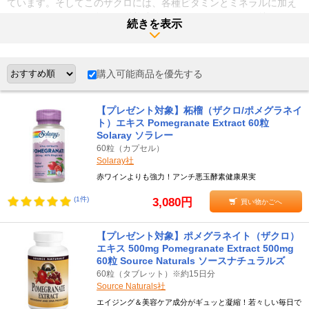
ています。そしてこのザクロには、各種ビタミンとミネラルに加え
フィトケミカルなど色々な栄養成分が含まれていることが特長で、
続きを表示
サプリメントとしても利用されています。
●ザクロ（柘榴/ポメグラネイト）の効能と含有成分
購入可能商品を優先する
ザクロには、エラグ酸をはじめとした多くのポリフェノール成分が
含まれているので、美肌効果が期待できます。また、女性ホルモン
のエストロゲンに似た成分も含んでいるため、女性ホルモンの不足
【プレゼント対象】柘榴（ザクロ/ポメグラネイ
が原因である生理作用の不調に役立つと言われています。さらに、
ト）エキス Pomegranate Extract 60粒
ビタミンやミネラル、そしてエネルギー源となる糖質も豊富なので
Solaray ソラレー
健康や美容をサポートする働きもあります。
60粒（カプセル）
Solaray社
●ザクロ（柘榴/ポメグラネイト）の安全性
赤ワインよりも強力！アンチ悪玉酵素健康果実
ザクロは適切に摂取する場合は安全です。しかし、アルカロイドと
(1件)
3,080円
買い物かごへ
高濃度のタンニンを含むため大量に食べると嘔吐、めまい、下痢な
どの有害事象を引き起こす可能性があります。そのため一度にたく
さん摂取するのは控えましょう。
【プレゼント対象】ポメグラネイト（ザクロ）
エキス 500mg Pomegranate Extract 500mg
60粒 Source Naturals ソースナチュラルズ
≪ザクロ（柘榴/ポメグラネイト）の摂取方法≫
60粒（タブレット）※約15日分
●1日の摂取量の目安
Source Naturals社
ザクロの1日の摂取量の目安は400㎎ほどとされています。また、サ
エイジング＆美容ケア成分がギュッと凝縮！若々しい毎日で
プリメントで摂るなら1日2粒を目安に摂取するのが一般的です。