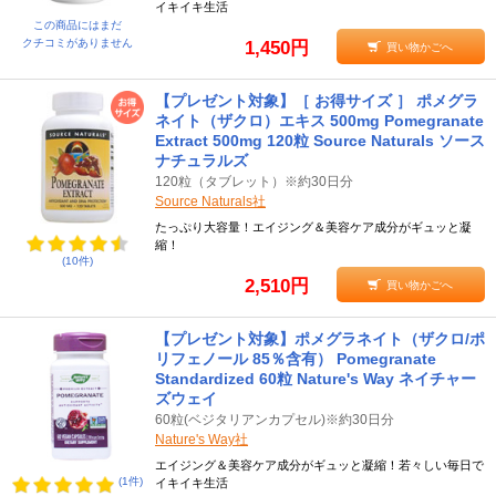
イキイキ生活
※1粒あたりの含有量や、推奨する摂取量はメーカーにより異なりま
この商品にはまだ
す。
クチコミがありません
1,450円
買い物かごへ
●摂取方法や注意点
【プレゼント対象】［ お得サイズ ］ ポメグラ
通常の方が摂取する場合は、特に副作用などが発生することはあり
ネイト（ザクロ）エキス 500mg Pomegranate
ません。しかし、慢性的な下痢および赤痢などの初期症状がある場
Extract 500mg 120粒 Source Naturals ソース
合は禁忌となっています。
ナチュラルズ
120粒（タブレット）※約30日分
Source Naturals社
執筆：臨床栄養協会認定サプリメントアドバイザー 長谷川貴志
たっぷり大容量！エイジング＆美容ケア成分がギュッと凝
縮！
(10件)
2,510円
買い物かごへ
【プレゼント対象】ポメグラネイト（ザクロ/ポ
リフェノール 85％含有） Pomegranate
Standardized 60粒 Nature's Way ネイチャー
ズウェイ
60粒(ベジタリアンカプセル)※約30日分
Nature's Way社
エイジング＆美容ケア成分がギュッと凝縮！若々しい毎日で
(1件)
イキイキ生活