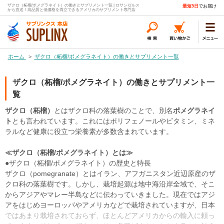
ザクロ（柘榴/ポメグラネイト）の働きとサプリメント一覧 | ロサンゼルス
最短5日
でお届け
から直送！高品質と低価格を両立できるアメリカのサプリメント専門店
ホーム
>
ザクロ（柘榴/ポメグラネイト）の働きとサプリメント一覧
ザクロ（柘榴/ポメグラネイト）の働きとサプリメント一
覧
ザクロ（柘榴）
とはザクロ科の落葉樹のことで、別名
ポメグラネイ
ト
とも言われています。これにはポリフェノールやビタミン、ミネ
ラルなど健康に役立つ栄養素が多数含まれています。
≪ザクロ（柘榴/ポメグラネイト）とは≫
●ザクロ（柘榴/ポメグラネイト）の歴史と特長
ザクロ（pomegranate）とはイラン、アフガニスタン近辺原産のザ
クロ科の落葉樹です。しかし、栽培起源は地中海沿岸全域で、そこ
からアジアやマレー半島などに伝わっていきました。現在ではアジ
アをはじめヨーロッパやアメリカなどで栽培されていますが、日本
ではあまり栽培されておらず、ほとんどアメリカからの輸入に頼っ