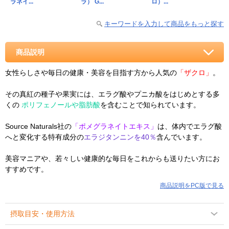
ラネイ...
ラ） G...
ロ）...
キーワードを入力して商品をもっと探す
商品説明
女性らしさや毎日の健康・美容を目指す方から人気の
「ザクロ」
。
その真紅の種子や果実には、エラグ酸やプニカ酸をはじめとする多
くの
ポリフェノールや脂肪酸
を含むことで知られています。
Source Naturals社の
「ポメグラネイトエキス」
は、体内でエラグ酸
へと変化する特有成分の
エラジタンニンを40％
含んでいます。
美容マニアや、若々しい健康的な毎日をこれからも送りたい方にお
すすめです。
商品説明をPC版で見る
摂取目安・使用方法