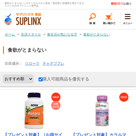
食欲がとまらない | ロサンゼルスから直送！高品質と低価格を両立できる
最短5日
でお届け
アメリカのサプリメント専門店
ホーム
>
生活スタイル
>
食生活が気になる方
>
食欲がとまらない
食欲がとまらない
注目成分：
リローラ
チャデブグレ
購入可能商品を優先する
【プレゼント対象】［お得サイ
【プレゼント対象】カラルマ