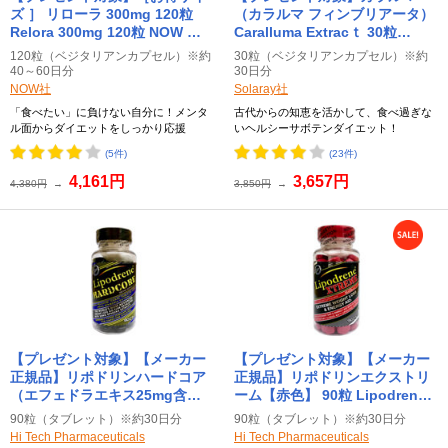
ズ ］ リローラ 300mg 120粒
（カラルマ フィンブリアータ）
Relora 300mg 120粒 NOW ナ
Caralluma Extracｔ 30粒
ウ
Solaray ソラレー
120粒（ベジタリアンカプセル）※約
30粒（ベジタリアンカプセル）※約
40～60日分
30日分
NOW社
Solaray社
「食べたい」に負けない自分に！メンタ
古代からの知恵を活かして、食べ過ぎな
ル面からダイエットをしっかり応援
いヘルシーサボテンダイエット！
(5件)
(23件)
4,161円
3,657円
4,380円
→
3,850円
→
【プレゼント対象】【メーカー
【プレゼント対象】【メーカー
正規品】リポドリンハードコア
正規品】リポドリンエクストリ
（エフェドラエキス25mg含
ーム【赤色】 90粒 Lipodrene
有）【黒色】 90粒 Lipodrene
Extreme Hi-Tech
90粒（タブレット）※約30日分
90粒（タブレット）※約30日分
Hardcore Hi-Tech
Pharmaceuticals（ハイテック
Hi Tech Pharmaceuticals
Hi Tech Pharmaceuticals