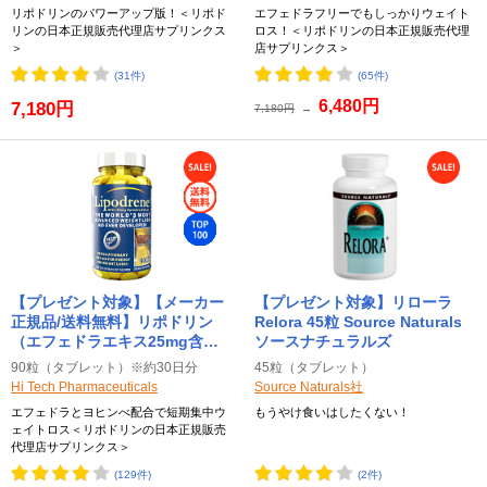
Pharmaceuticals（ハイテック
ファーマシューティカル）
リポドリンのパワーアップ版！＜リポド
エフェドラフリーでもしっかりウェイト
ファーマシューティカル）
リンの日本正規販売代理店サプリンクス
ロス！＜リポドリンの日本正規販売代理
＞
店サプリンクス＞
(31件)
(65件)
6,480円
7,180円
7,180円
→
【プレゼント対象】【メーカー
【プレゼント対象】リローラ
正規品/送料無料】リポドリン
Relora 45粒 Source Naturals
（エフェドラエキス25mg含
ソースナチュラルズ
有）【黄色】 90粒 Lipodrene
90粒（タブレット）※約30日分
45粒（タブレット）
Hi-Tech Pharmaceuticals（ハ
Hi Tech Pharmaceuticals
Source Naturals社
イテックファーマシューティカ
エフェドラとヨヒンべ配合で短期集中ウ
もうやけ食いはしたくない！
ル）
ェイトロス＜リポドリンの日本正規販売
代理店サプリンクス＞
(129件)
(2件)