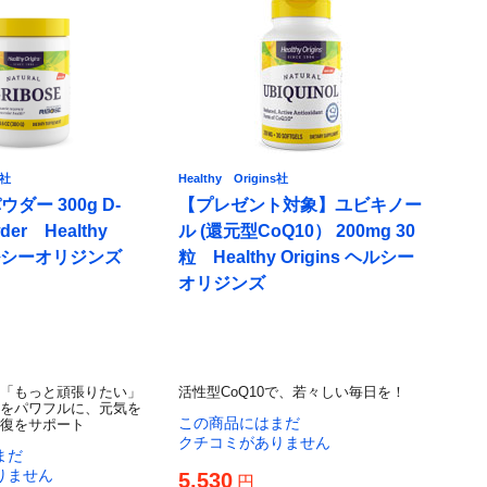
s社
Healthy Origins社
ダー 300g D-
【プレゼント対象】ユビキノー
der Healthy
ル (還元型CoQ10） 200mg 30
 ヘルシーオリジンズ
粒 Healthy Origins ヘルシー
オリジンズ
「もっと頑張りたい」
活性型CoQ10で、若々しい毎日を！
をパワフルに、元気を
この商品にはまだ
復をサポート
クチコミがありません
まだ
りません
5,530
円