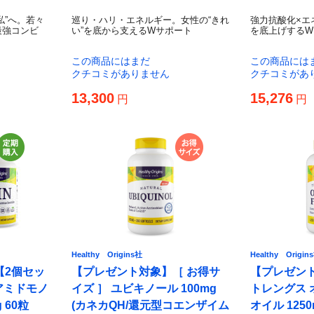
私”へ。若々
巡り・ハリ・エネルギー。女性の“きれ
強力抗酸化×エ
最強コンビ
い”を底から支えるWサポート
を底上げするW
この商品にはまだ
この商品には
クチコミがありません
クチコミがあ
13,300
15,276
円
円
Healthy Origins社
Healthy Origin
【2個セッ
【プレゼント対象】［ お得サ
【プレゼン
アミドモノ
イズ ］ ユビキノール 100mg
トレングス 
 60粒
(カネカQH/還元型コエンザイム
オイル 1250m