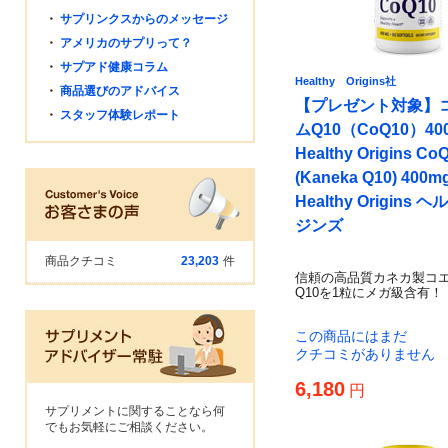
・
サプリンクスからのメッセージ
・
アメリカのサプリって？
・
サプアド健康コラム
Healthy Origins社
・
商品選びのアドバイス
【プレゼント対象】
・
スタッフ体験レポート
ムQ10（CoQ10）40
Healthy Origins Co
(Kaneka Q10) 400m
Healthy Origins
ジンズ
商品クチコミ
23,203
件
信頼の高品質カネカ製コ
Q10を1粒にメガ級含有！
この商品にはまだ
クチコミがありません
6,180
円
サプリメントに関することなら何
でもお気軽にご相談ください。