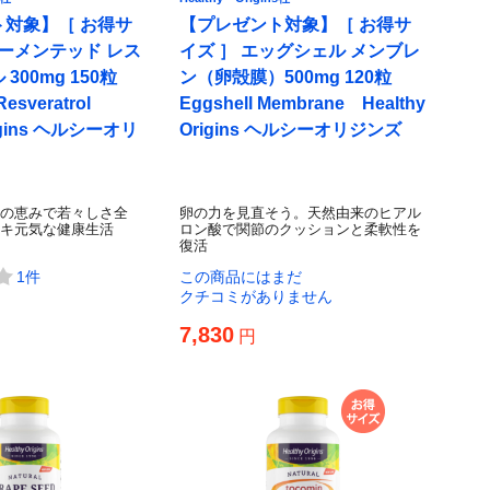
対象】［ お得サ
【プレゼント対象】［ お得サ
ァーメンテッド レス
イズ ］ エッグシェル メンブレ
300mg 150粒
ン（卵殻膜）500mg 120粒
Resveratrol
Eggshell Membrane Healthy
rigins ヘルシーオリ
Origins ヘルシーオリジンズ
の恵みで若々しさ全
卵の力を見直そう。天然由来のヒアル
キ元気な健康生活
ロン酸で関節のクッションと柔軟性を
復活
1件
この商品にはまだ
クチコミがありません
7,830
円