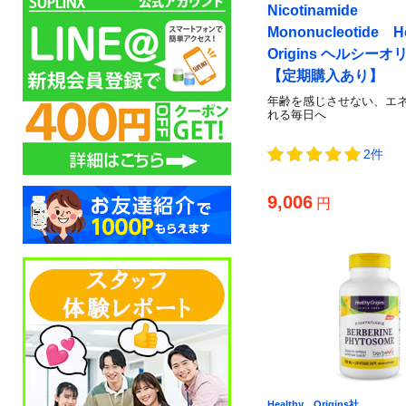
Nicotinamide
Mononucleotide He
Origins ヘルシー
【定期購入あり】
年齢を感じさせない、エ
れる毎日へ
2件
9,006
円
Healthy Origins社