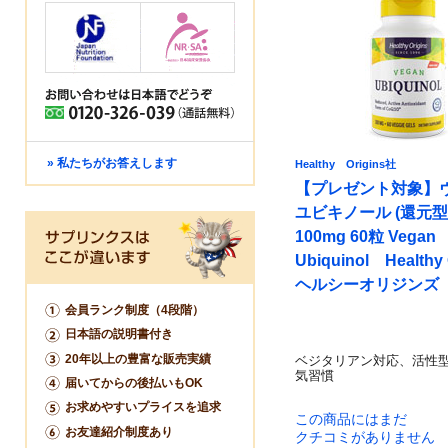
» 私たちがお答えします
Healthy Origins社
【プレゼント対象】
ユビキノール (還元型
100mg 60粒 Vegan
Ubiquinol Healthy 
ヘルシーオリジンズ
会員ランク制度（4段階）
日本語の説明書付き
20年以上の豊富な販売実績
ベジタリアン対応、活性型C
気習慣
届いてからの後払いもOK
お求めやすいプライスを追求
この商品にはまだ
お友達紹介制度あり
クチコミがありません