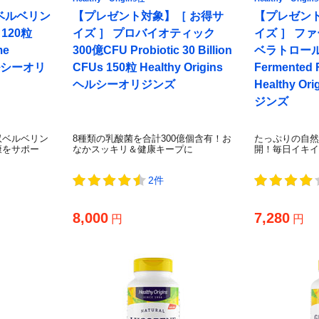
ベルベリン
【プレゼント対象】［ お得サ
【プレゼント
120粒
イズ ］ プロバイオティック
イズ ］ フ
some
300億CFU Probiotic 30 Billion
ベラトロール 
 ヘルシーオリ
CFUs 150粒 Healthy Origins
Fermented 
ヘルシーオリジンズ
Healthy O
ジンズ
収ベルベリン
8種類の乳酸菌を合計300億個含有！お
たっぷりの自然
康をサポー
なかスッキリ＆健康キープに
開！毎日イキイ
2件
8,000
7,280
円
円