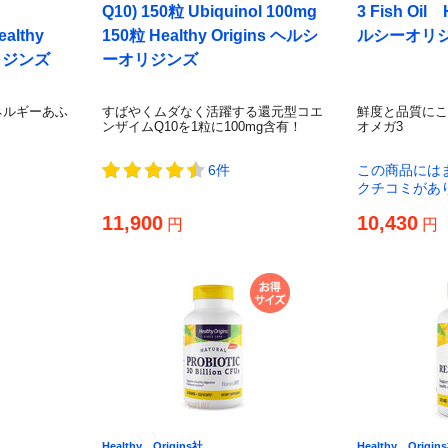
Q10) 150粒 Ubiquinol 100mg
3 Fish Oil 
althy
150粒 Healthy Origins ヘルシ
ルシーオリ
オリジンズ
ーオリジンズ
ネルギーあふ
すばやくムダなく活躍する還元型コエ
鮮度と品質にこ
ンザイムQ10を1粒に100mg含有！
オメガ3
6件
この商品には
クチコミがあ
11,900
10,430
円
円
Healthy Origins社
Healthy Origin