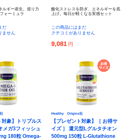
ネルギー産生。巡り力
酸化ストレスを防ぎ、エネルギーを底
フォーミュラ
上げ。毎日が軽くなる実感セット
まだ
この商品にはまだ
りません
クチコミがありません
9,081
円
s社
Healthy Origins社
ト対象】トリプルス
【プレゼント対象】［ お得サ
オメガ3フィッシュ
イズ ］ 還元型Lグルタチオン
g 180粒 Omega-
500mg 150粒 L-Glutathione