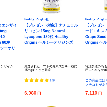
Healthy Origins社
Healthy Origin
コエンザイ
【プレゼント対象】ナチュラル
【プレゼン
0mg
リコピン 15mg Natural
ードエキス 30
Q10
Lycopene 180粒 Healthy
Grape Seed
g 60粒
Origins ヘルシーオリジンズ
Origins
 ヘルシーオリ
エンザイム
厳選されたトマトの健康成分を一粒に
特許製法の高吸
15mgギュッと凝縮！
圧レベルをサポ
1件
この商品には
クチコミがあ
6,080
7,110
円
円