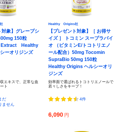
s社
Healthy Origins社
ト対象】グレープシ
【プレゼント対象】［ お得サ
0mg 150粒
イズ ］ トコミン スープラバイ
 Extract Healthy
オ （ビタミンE/トコトリエノ
 ヘルシーオリジンズ
ール配合）50mg Tocomin
SupraBio 50mg 150粒
Healthy Origins ヘルシーオリ
ジンズ
収エキスで、正常な血
効率面で選ばれるトコトリエノールで
ート
若々しさをキープ！
まだ
4件
りません
6,090
円