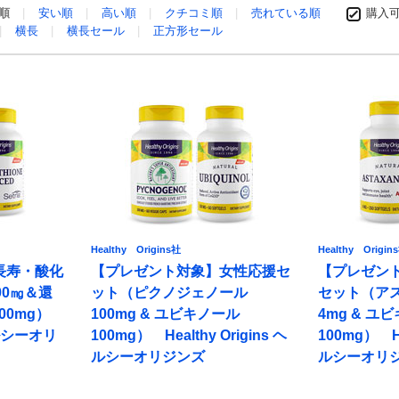
め順
安い順
高い順
クチコミ順
売れている順
購入
横長
横長セール
正方形セール
Healthy Origins社
Healthy Origin
長寿・酸化
【プレゼント対象】女性応援セ
【プレゼン
00㎎＆還
ット（ピクノジェノール
セット（ア
00mg）
100mg & ユビキノール
4mg & ユ
 ヘルシーオリ
100mg） Healthy Origins ヘ
100mg） He
ルシーオリジンズ
ルシーオリ