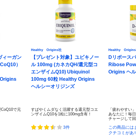
Healthy Origins社
Healthy Origin
ヴィーガン
【プレゼント対象】ユビキノー
Dリボースパウ
CoQ10）
ル 100mg (カネカQH/還元型コ
Ribose Pow
エンザイムQ10) Ubiquinol
Origins
Origins
100mg 60粒 Healthy Origins
ヘルシーオリジンズ
oQ10で元
すばやくムダなく活躍する還元型コエ
「疲れやすい」
ンザイムQ10を1粒に100mg含有！
あなたに！毎日
チャージして回
3件
この商品には
クチコミがあ