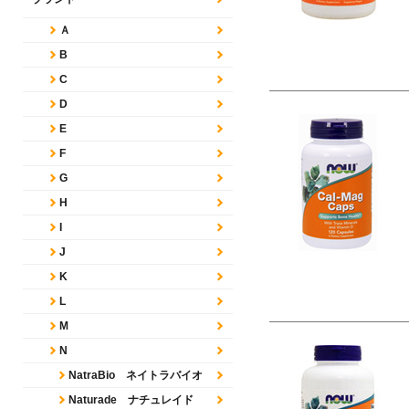
Ａ
B
C
D
E
F
G
H
I
J
K
L
M
N
NatraBio ネイトラバイオ
Naturade ナチュレイド