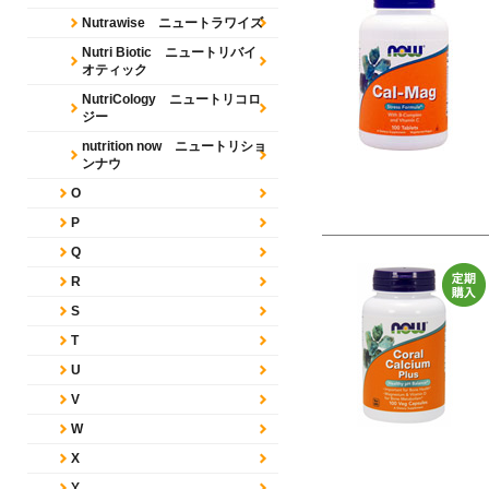
Nutrawise ニュートラワイズ
Nutri Biotic ニュートリバイ
オティック
NutriCology ニュートリコロ
ジー
nutrition now ニュートリショ
ンナウ
O
P
Q
R
S
T
U
V
W
X
Y