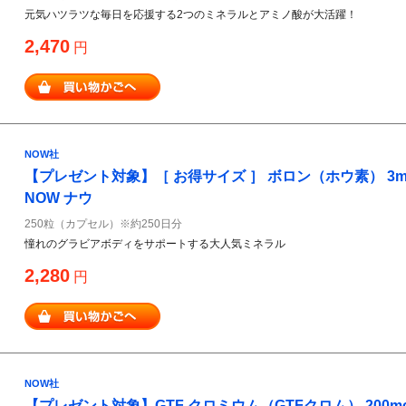
元気ハツラツな毎日を応援する2つのミネラルとアミノ酸が大活躍！
2,470
円
NOW社
【プレゼント対象】［ お得サイズ ］ ボロン（ホウ素） 3mg Bo
NOW ナウ
250粒（カプセル）※約250日分
憧れのグラビアボディをサポートする大人気ミネラル
2,280
円
NOW社
【プレゼント対象】GTF クロミウム（GTFクロム） 200mcg 