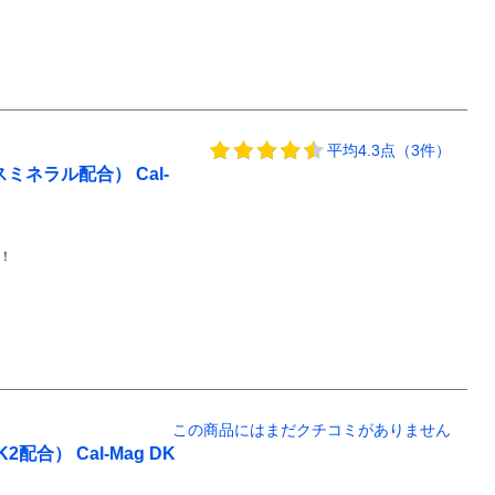
平均4.3点（3件）
ネラル配合） Cal-
！
この商品にはまだクチコミがありません
合） Cal-Mag DK