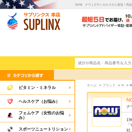
NOW ナウ | ロサンゼルスから直送！高
ホーム
>
ブランド
>
N
>
ビタミン・ミネラル
N
ヘルスケア（お悩み）
ナ
フェムケア（女性のお悩
み）
1
「
スポーツニュートリション
社