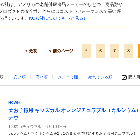
OW社は、アメリカの老舗健康食品メーカーのひとつ。商品数や
プロダクトの安全性、さらにはコストパフォーマンスで高い評
を得ています。
NOW社についてもっと見る↓
最初
前のページ
5
6
7
8
め順
安い順
高い順
クチコミ順
売れている順
購入
NOW社
☆お子様用 キッズカル オレンジチュワブル（カルシウム） Kid 
ナウ
100粒（チュワブル）※約100日分
カルシウムとマグネシウムを2：1の黄金率で補給するお子様用チュワブル！