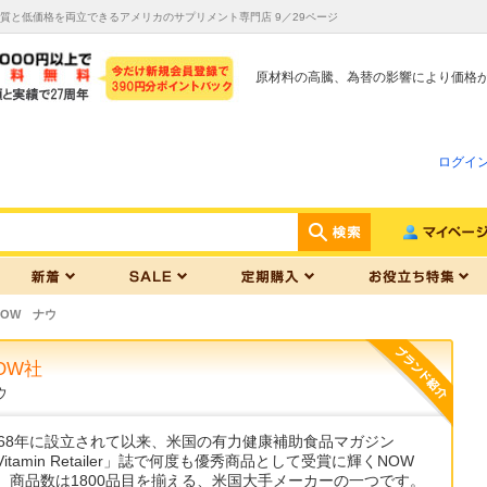
品質と低価格を両立できるアメリカのサプリメント専門店 9／29ページ
原材料の高騰、為替の影響により価格
ログイ
NOW ナウ
OW社
ウ
968年に設立されて以来、米国の有力健康補助食品マガジン
Vitamin Retailer」誌で何度も優秀商品として受賞に輝くNOW
。商品数は1800品目を揃える、米国大手メーカーの一つです。