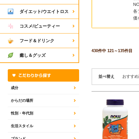
N
各
ダイエット/ウエイトロス
価
コスメ/ビューティー
フード＆ドリンク
430
件中 121～135件目
癒し＆グッズ
並べ替え
おすす
成分
からだの場所
性別・年代別
生活スタイル
ブランド