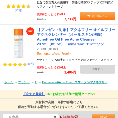
世界で数百万人の愛用者！朝晩の簡単3ステップで24時間ク
リアスキンをキープ
(17件)
夏得(なっとく)SALE
買い物かごへ
3,733円
→
3,930円
【プレゼント対象】アクネフリー オイルフリー
アクネクレンザー（オールスキン/洗顔）
AcneFree Oil Free Acne Cleanser
237ml（8fl oz） Emmerson エマーソン
237ml（8fl oz）
Emmerson/Acne Free社
やさしく、でも確実に！ニキビケアのファーストステップ
(9件)
夏得(なっとく)SALE
在庫切れ
1,406円
→
1,480円
ホーム
>
ブランド
>
E
>
Emmerson/Acne Free エマーソン/アクネフリー
【今すぐ登録】
LINEお友だち追加で割引クーポン♪
原材料の高騰、為替の影響により
価格が変動する場合がございますので、ご了承ください。
詳細検索