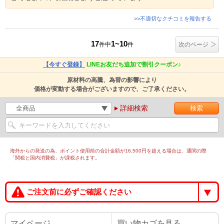
>>不適切なクチコミを報告する
17
1~10
件中
件
次のページ
【今すぐ登録】
LINEお友だち追加で割引クーポン♪
原材料の高騰、為替の影響により
価格が変動する場合がございますので、ご了承ください。
詳細検索
海外からの発送の為、ポイント使用前の合計金額が16,500円を超える場合は、通関の際
「関税と国内消費税」が課税されます。
ご注文前に必ずご確認ください
マイページ
買い物カゴを見る