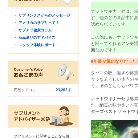
ナットウキナーゼは、
・
サプリンクスからのメッセージ
す。他のどの食品中に
・
アメリカのサプリって？
認められています。
・
サプアド健康コラム
この他にも、ナットウ
・
商品選びのアドバイス
と闘ってくれる
アンチ
・
スタッフ体験レポート
素
なのです！
■年齢が気になりだした
タバコの吸い過ぎや体
サラな若々しい体内の
う。そのどちらもパワフルに
商品クチコミ
23,203
件
ナットウキナーゼ
は酵
た、納豆の味や臭いが
ターズベスト ナットウ
サプリメントに関することなら何