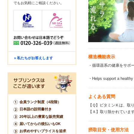
でもお気軽にご相談ください。
構造機能表示
» 私たちがお答えします
・循環器系の健康をサポ
・Helps support a healthy 
よくある質問
会員ランク制度（4段階）
【Ｑ】ビタミンＫは、取
日本語の説明書付き
【Ａ】取り除かれていま
20年以上の豊富な販売実績
届いてからの後払いもOK
摂取目安・使用方法
お求めやすいプライスを追求