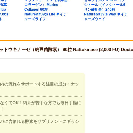
ウルト
マリンコラーゲン（海洋性
セルフォルテ IP-6 ＆ イノ
（虫草
コラーゲン） Marine
シトール（イノシトール6
tra
Collagen 60粒
リン酸配合）240粒
#39;s
Nature&#39;s Life ネイチ
Nature&#39;s Way ネイチ
ト
ャーズライフ
ャーズウェイ
ナーゼ（納豆菌酵素） 90粒 Nattokinase (2,000 FU) Doc
内の流れをサポートする注目の成分・ナッ
なくてOK！納豆が苦手な方でも毎日手軽に
！
バに含まれる酵素をサプリメントにギッシ