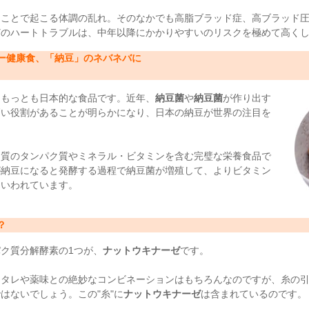
ることで起こる体調の乱れ。そのなかでも高脂ブラッド症、高ブラッド
どのハートトラブルは、中年以降にかかりやすいのリスクを極めて高く
ー健康食、「納豆」のネバネバに
てもっとも日本的な食品です。近年、
納豆菌
や
納豆菌
が作り出す
高い役割があることが明らかになり、日本の納豆が世界の注目を
良質のタンパク質やミネラル・ビタミンを含む完璧な栄養食品で
が納豆になると発酵する過程で納豆菌が増殖して、よりビタミン
といわれています。
？
ク質分解酵素の1つが、
ナットウキナーゼ
です。
はタレや薬味との絶妙なコンビネーションはもちろんなのですが、糸の
はないでしょう。この"糸"に
ナットウキナーゼ
は含まれているのです。