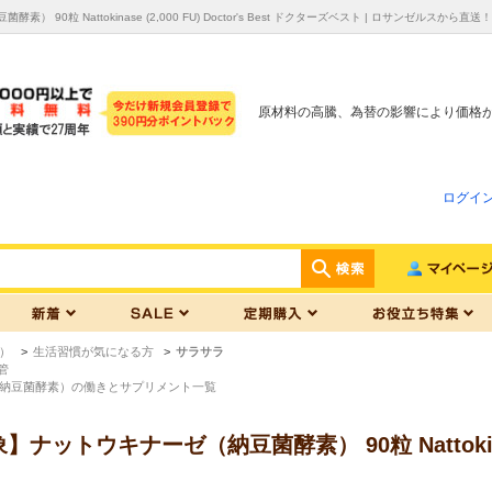
 90粒 Nattokinase (2,000 FU) Doctor's Best ドクターズベスト | ロサン
原材料の高騰、為替の影響により価格
ログイ
）
>
生活習慣が気になる方
>
サラサラ
管
納豆菌酵素）の働きとサプリメント一覧
ットウキナーゼ（納豆菌酵素） 90粒 Nattokinase (