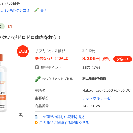
ル）※90日分
書く
3点（6件のクチコミ）
[?]
バネバがドロドロ体内を救う！
サプリンクス価格
3,480円
3,306
円
夏得(なっとく)SALE
(税込)
獲得ポイント
33pt
（1%）
約18mm×6mm
英語名
Nattokinase (2,000 FU) 90 VC
主要成分
ナットウキナーゼ
商品番号
142-00125
この商品の詳しい説明を見る
この商品に関連する記事を見る