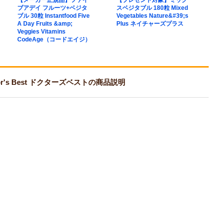
【メーカー正規品】ファイ
【プレゼント対象】ミック
【
ブアデイ フルーツ+ベジタ
スベジタブル 180粒 Mixed
リ
ブル 30粒 Instantfood Five
Vegetables Nature&#39;s
プ
A Day Fruits &amp;
Plus ネイチャーズプラス
ペ
Veggies Vitamins
Be
CodeAge（コードエイジ）
M
ン
tor's Best ドクターズベストの商品説明