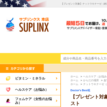
【プレゼント対象】ナットウキナーゼ（納豆菌酵素）
ホーム
>
ヘルスケア（お悩み
ビタミン・ミネラル
ホーム
>
からだの場所
>
血
ホーム
>
ナットウキナーゼ（
ヘルスケア（お悩み）
Doctor's Best社
【プレゼント対象】ナ
フェムケア（女性のお悩
み）
スト