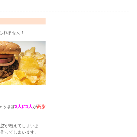
しれません！
からほぼ
2人に1人
が
高脂
脂肪
が増えてしまいま
を作ってしまいます。