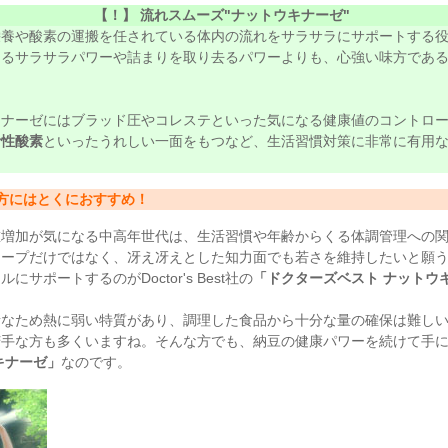
【！】 流れスムーズ"ナットウキナーゼ"
栄養や酸素の運搬を任されている体内の流れをサラサラにサポートする
あるサラサラパワーや詰まりを取り去るパワーよりも、心強い味方であ
キナーゼにはブラッド圧やコレステといった気になる健康値のコントロ
活性酸素
といったうれしい一面をもつなど、生活習慣対策に非常に有用
方にはとくにおすすめ！
重増加が気になる中高年世代は、生活習慣や年齢からくる体調管理への
キープだけではなく、冴え冴えとした知力面でも若さを維持したいと願
サポートするのがDoctor's Best社の
「ドクターズベスト ナットウ
素なため熱に弱い特質があり、調理した食品から十分な量の確保は難し
苦手な方も多くいますね。そんな方でも、納豆の健康パワーを続けて手
キナーゼ」
なのです。