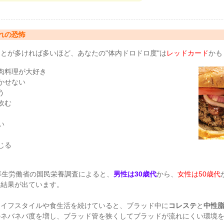
れの恐怖
とが多ければ多いほど、あなたの"体内ドロドロ度"は
レッドカード
かも
肉料理が大好き
かせない
う
飲む
い
じる
厚生労働省の国民栄養調査によると、
男性は30歳代
から、
女性は50歳代
う結果が出ています。
ライフスタイルや食生活を続けていると、ブラッド中に
コレステ
と
中性
のネバネバ度を増し、ブラッド管を狭くしてブラッドが流れにくい環境