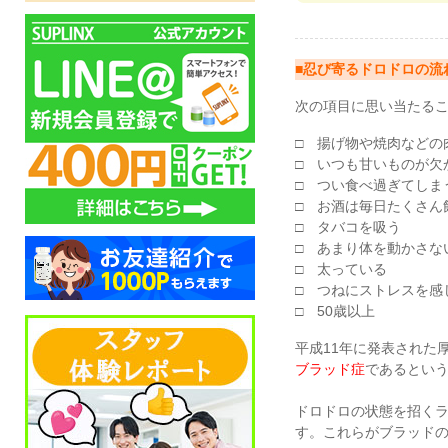
■忍び寄るドロドロの流
次の項目に思い当たるこ
□ 揚げ物や焼肉などの
□ いつも甘いものが欠
□ つい食べ過ぎてしま
□ お酒は毎日たくさん
□ タバコを吸う
□ あまり体を動かさな
□ 太っている
□ つねにストレスを感
□ 50歳以上
平成11年に発表された
ブラッド症
であるとい
ドロドロの状態を招く
す。これらがブラッド