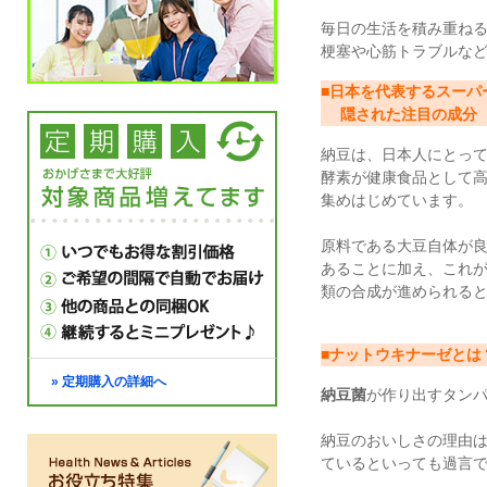
毎日の生活を積み重ね
梗塞や心筋トラブルな
■日本を代表するスーパ
隠された注目の成分
納豆は、日本人にとっ
酵素が健康食品として
集めはじめています。
原料である大豆自体が
あることに加え、これ
類の合成が進められる
■ナットウキナーゼとは
» 定期購入の詳細へ
納豆菌
が作り出すタンパ
納豆のおいしさの理由
ているといっても過言で