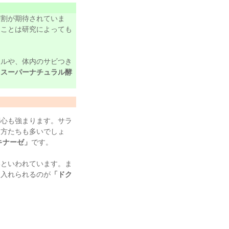
役割が期待されていま
ることは研究によっても
ールや、体内のサビつき
な
スーパーナチュラル酵
関心も強まります。サラ
う方たちも多いでしょ
キナーゼ」
です。
いといわれています。ま
に入れられるのが
「ドク