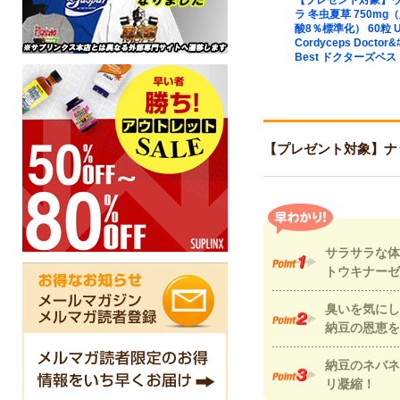
 フラックスシ
アセチルLカルニチン
【プレゼント対象】
（亜麻仁油）
500mg 120粒 Best Acetyl
ラ 冬虫夏草 750mg
粒 Flaxseed
L Carnitine HCl 120粒
酸8％標準化） 60粒 Ul
Vitamins（メイ
Doctor&#39;s Best ドクタ
Cordyceps Doctor&
ンズ）
ーズベスト
Best ドクターズベス
【プレゼント対象】ナットウキ
サラサラな体
トウキナーゼ
臭いを気にし
納豆の恩恵を
納豆のネバネ
リ凝縮！