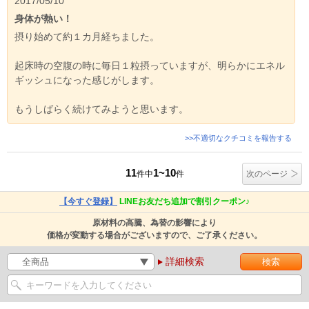
2017/05/10
身体が熱い！
摂り始めて約１カ月経ちました。
起床時の空腹の時に毎日１粒摂っていますが、明らかにエネル
ギッシュになった感じがします。
もうしばらく続けてみようと思います。
>>不適切なクチコミを報告する
11
1~10
件中
件
次のページ
【今すぐ登録】
LINEお友だち追加で割引クーポン♪
原材料の高騰、為替の影響により
価格が変動する場合がございますので、ご了承ください。
詳細検索