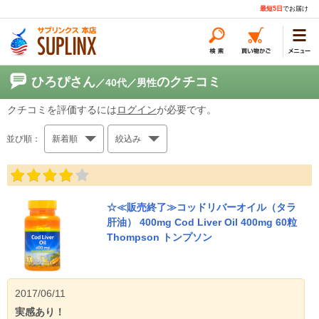
最短5日
でお届け
ひろぴさん
のクチコミ
／40代
／男性
クチコミを評価するには
ログイン
が必要です。
並び順：
新着順
絞込み
☆≪販売終了≫コッドリバーオイル（タラ
肝油） 400mg Cod Liver Oil 400mg 60粒
Thompson トンプソン
2017/06/11
実感あり！