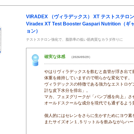
VIRADEX （ヴィラデックス） XT テストステロ
Viradex XT Test Booster Gaspari Nutri
ョン）
テストステロン強化で、脂肪率の低い筋肉質なカラダ作りに
確実な体感
（2026/05/29）
やはりヴィラデックスを飲むと血管が浮き出て
体重を維持していますので明らかな変化です。
ヴィラデックスの特徴である強力なエストロゲ
計な皮下水分を排出」。
マカ、フェヌグリークが「パンプ感を向上」さ
オールドスクールな成分を現代でも通ずるよう
個人的にはセレンをさらに生かすためにヨウ素
またサイズオン１,５リットルを飲みながらハ