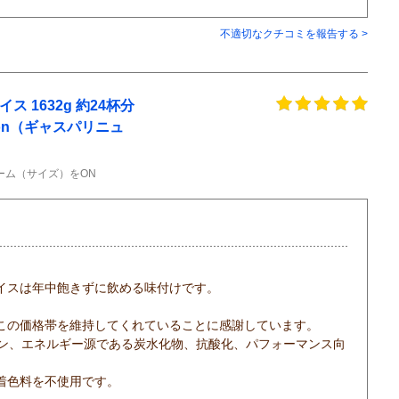
不適切なクチコミを報告する >
 1632g 約24杯分
trition（ギャスパリニュ
ーム（サイズ）をON
イスは年中飽きずに飲める味付けです。
この価格帯を維持してくれていることに感謝しています。
アチン、エネルギー源である炭水化物、抗酸化、パフォーマンス向
着色料を不使用です。