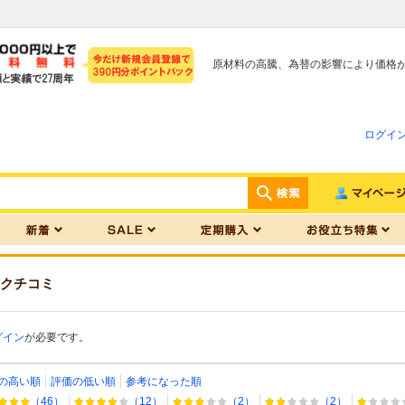
原材料の高騰、為替の影響により価格
ログイ
クチコミ
グイン
が必要です。
の高い順
評価の低い順
参考になった順
（46）
（12）
（2）
（2）