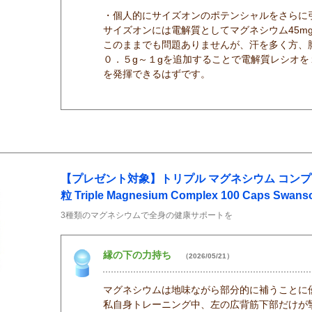
・個人的にサイズオンのポテンシャルをさらに引き
サイズオンには電解質としてマグネシウム45mg
このままでも問題ありませんが、汗を多く方、
０．５g～１gを追加することで電解質レシオ
を発揮できるはずです。
【プレゼント対象】トリプル マグネシウム コンプレッ
粒 Triple Magnesium Complex 100 Caps Swans
3種類のマグネシウムで全身の健康サポートを
縁の下の力持ち
（2026/05/21）
マグネシウムは地味ながら部分的に補うことに
私自身トレーニング中、左の広背筋下部だけが