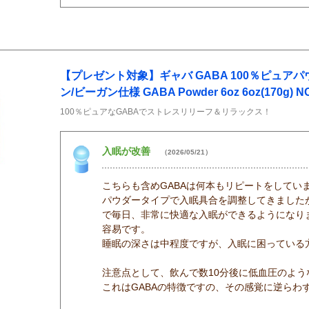
【プレゼント対象】ギャバ GABA 100％ピュア
ン/ビーガン仕様 GABA Powder 6oz 6oz(170g) 
100％ピュアなGABAでストレスリリーフ＆リラックス！
入眠が改善
（2026/05/21）
こちらも含めGABAは何本もリピートをしてい
パウダータイプで入眠具合を調整してきましたが
で毎日、非常に快適な入眠ができるようになり
容易です。
睡眠の深さは中程度ですが、入眠に困っている
注意点として、飲んで数10分後に低血圧のよう
これはGABAの特徴ですの、その感覚に逆らわ