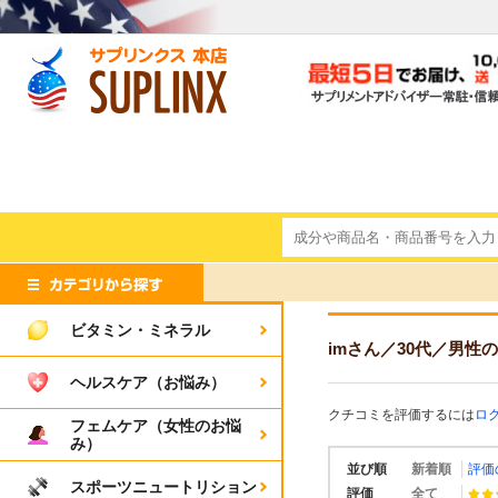
ビタミン・ミネラル
imさん
／30代
／男性
の
ヘルスケア（お悩み）
クチコミを評価するには
ロ
フェムケア（女性のお悩
み）
並び順
新着順
評価
スポーツニュートリション
評価
全て