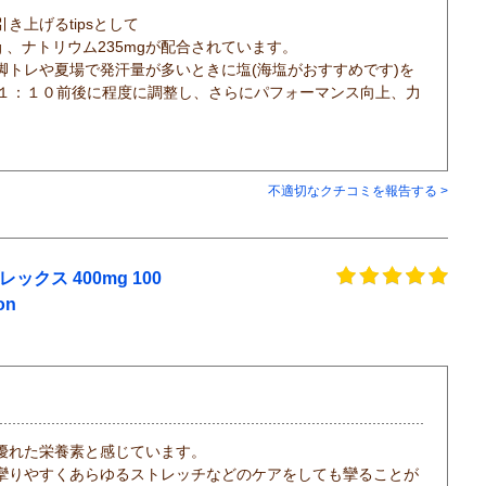
上げるtipsとして
 、ナトリウム235mgが配合されています。
脚トレや夏場で発汗量が多いときに塩(海塩がおすすめです)を
を１：１０前後に程度に調整し、さらにパフォーマンス向上、力
不適切なクチコミを報告する >
クス 400mg 100
on
優れた栄養素と感じています。
攣りやすくあらゆるストレッチなどのケアをしても攣ることが