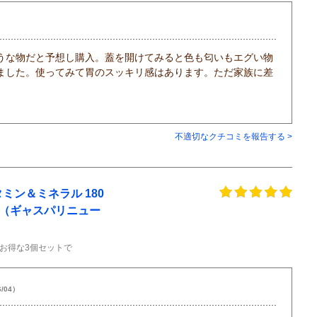
うな物だと予想し購入。蓋を開けてみると色も匂いもエグい物
ました。使ってみて胃のスッキリ感はあります。ただ家族に差
不適切なクチコミを報告する >
ミン＆ミネラル 180
trition（ギャスパリニュー
お得な3個セットで
6/04）