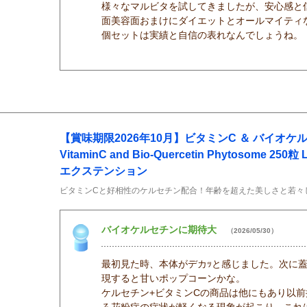
様々なマルビタを試してきましたが、安心感と
面美容面おまけにダイエットとオールマイティ
個セットは実績と自信の表れなんでしょうね。
【賞味期限2026年10月】ビタミンC ＆ バイオ
VitaminC and Bio-Quercetin Phytosome 250粒 
エクステンション
ビタミンCと好相性のケルセチン配合！年齢を超えた美しさと若々
バイオケルセチンに期待大
（2026/05/30）
最初見た時、本体がデカｯと感じました。次に
現すると甘いポップコーンかな。
ケルセチン+ビタミンCの商品は他にもあり以
ろ花粉症の症状が軽くなる現象が起こり、これ