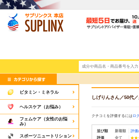
ビタミン・ミネラル
しげりんさん
／50代
／
ヘルスケア（お悩み）
クチコミを評価するには
ロ
フェムケア（女性のお悩
み）
並び順
新着順
評価
スポーツニュートリション
評価
全て