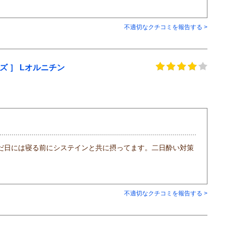
不適切なクチコミを報告する >
 ］ Lオルニチン
だ日には寝る前にシステインと共に摂ってます。二日酔い対策
不適切なクチコミを報告する >