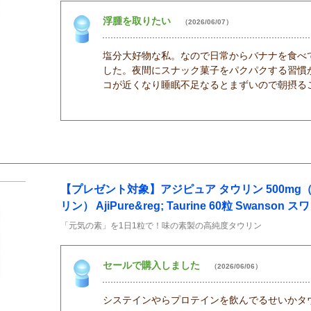
浮腫を取りたい
（2026/06/07）
塩分大好物な私。なので日常からバナナを食べ
した。夜間にスナック菓子をパクパクする習慣
コが近くなり睡眠不足なるとまずいので朝摂る
【プレゼント対象】アジピュア タウリン 500m
リン） AjiPure&reg; Taurine 60粒 Swanson 
「元気の素」を1日1粒で！味の素製の高純度タウリン
セールで購入しました
（2026/06/06）
システインやらプロテインを飲んでるせいかタ