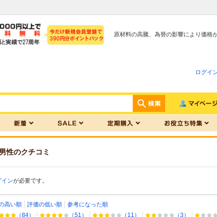
原材料の高騰、為替の影響により価格
ログイ
男性
のクチコミ
グイン
が必要です。
の高い順
評価の低い順
参考になった順
（84）
（51）
（11）
（3）