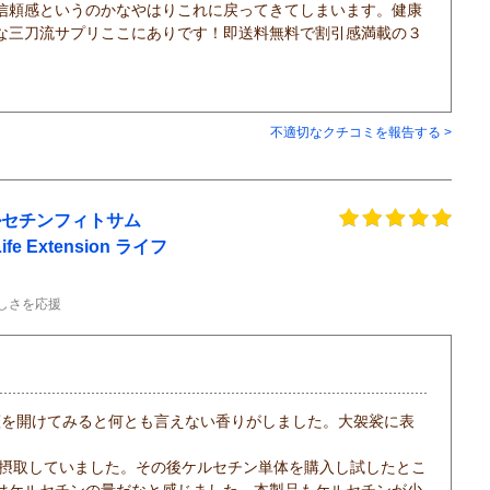
信頼感というのかなやはりこれに戻ってきてしまいます。健康
な三刀流サプリここにありです！即送料無料で割引感満載の３
不適切なクチコミを報告する >
ケルセチンフィトサム
Life Extension ライフ
しさを応援
蓋を開けてみると何とも言えない香りがしました。大袈裟に表
前摂取していました。その後ケルセチン単体を購入し試したとこ
はケルセチンの量だなと感じました。本製品もケルセチンが少