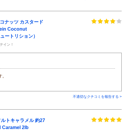
ココナッツ カスタード
ein Coconut
ャスパリニュートリション）
テイン！
す。
不適切なクチコミを報告する >
ソルトキャラメル 約27
 Caramel 2lb