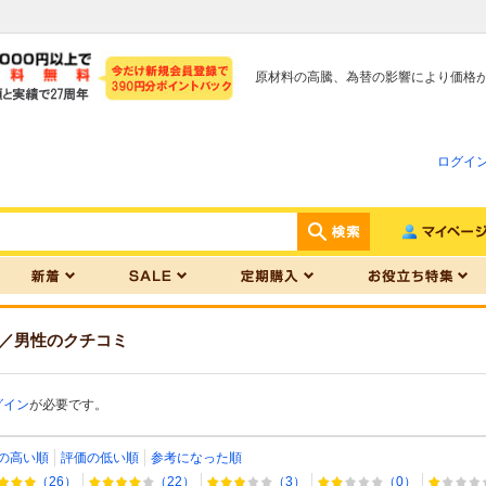
原材料の高騰、為替の影響により価格
ログイ
／男性
のクチコミ
グイン
が必要です。
の高い順
評価の低い順
参考になった順
（26）
（22）
（3）
（0）