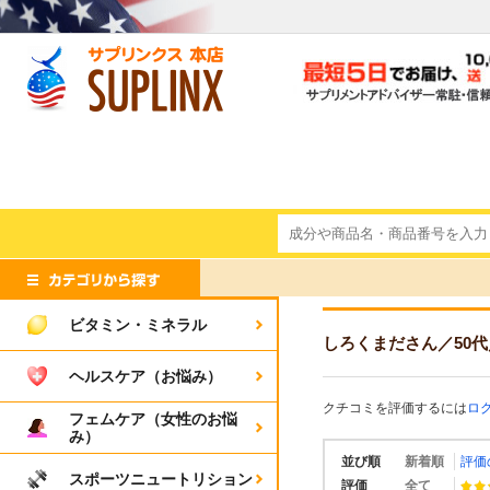
ビタミン・ミネラル
しろくまださん
／50代
ヘルスケア（お悩み）
クチコミを評価するには
ロ
フェムケア（女性のお悩
み）
並び順
新着順
評価
スポーツニュートリション
評価
全て