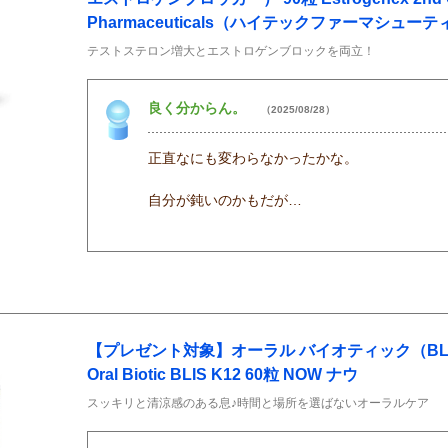
Pharmaceuticals（ハイテックファーマシュー
テストステロン増大とエストロゲンブロックを両立！
良く分からん。
（2025/08/28）
正直なにも変わらなかったかな。
自分が鈍いのかもだが…
【プレゼント対象】オーラル バイオティック（BLI
Oral Biotic BLIS K12 60粒 NOW ナウ
スッキリと清涼感のある息♪時間と場所を選ばないオーラルケア