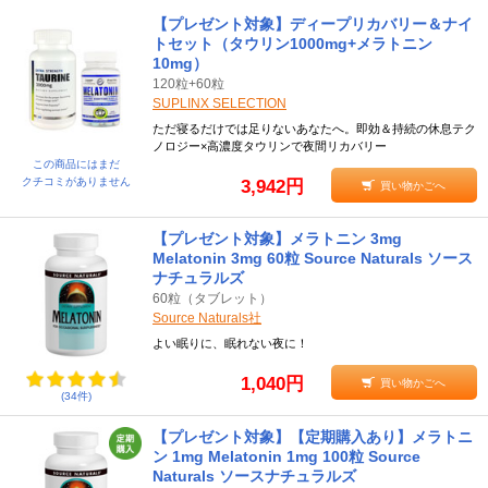
【プレゼント対象】ディープリカバリー＆ナイ
トセット（タウリン1000mg+メラトニン
10mg）
120粒+60粒
SUPLINX SELECTION
ただ寝るだけでは足りないあなたへ。即効＆持続の休息テク
ノロジー×高濃度タウリンで夜間リカバリー
この商品にはまだ
クチコミがありません
3,942円
買い物かごへ
【プレゼント対象】メラトニン 3mg
Melatonin 3mg 60粒 Source Naturals ソース
ナチュラルズ
60粒（タブレット）
Source Naturals社
よい眠りに、眠れない夜に！
1,040円
買い物かごへ
(34件)
【プレゼント対象】【定期購入あり】メラトニ
ン 1mg Melatonin 1mg 100粒 Source
Naturals ソースナチュラルズ