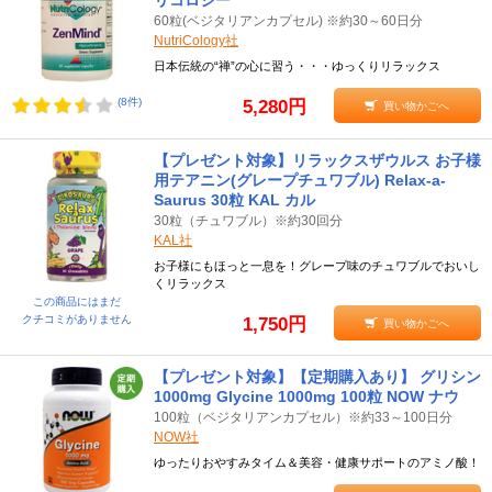
リコロジー
60粒(ベジタリアンカプセル) ※約30～60日分
NutriCology社
日本伝統の“禅”の心に習う・・・ゆっくりリラックス
(8件)
5,280円
買い物かごへ
【プレゼント対象】リラックスザウルス お子様
用テアニン(グレープチュワブル) Relax-a-
Saurus 30粒 KAL カル
30粒（チュワブル）※約30回分
KAL社
お子様にもほっと一息を！グレープ味のチュワブルでおいし
くリラックス
この商品にはまだ
クチコミがありません
1,750円
買い物かごへ
【プレゼント対象】【定期購入あり】 グリシン
1000mg Glycine 1000mg 100粒 NOW ナウ
100粒（ベジタリアンカプセル）※約33～100日分
NOW社
ゆったりおやすみタイム＆美容・健康サポートのアミノ酸！