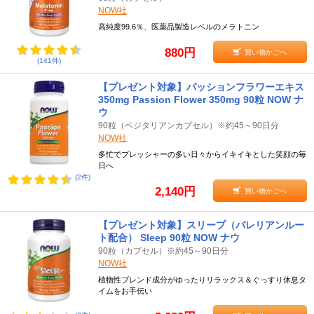
NOW社
高純度99.6％、医薬品製造レベルのメラトニン
880円
買い物かごへ
(141件)
【プレゼント対象】パッションフラワーエキス
350mg Passion Flower 350mg 90粒 NOW ナ
ウ
90粒（ベジタリアンカプセル）※約45～90日分
NOW社
多忙でプレッシャーの多い日々からイキイキとした笑顔の毎
日へ
(2件)
2,140円
買い物かごへ
【プレゼント対象】スリープ（バレリアンルー
ト配合） Sleep 90粒 NOW ナウ
90粒（カプセル）※約45～90日分
NOW社
植物性ブレンド成分がゆったりリラックス＆ぐっすり休息タ
イムをお手伝い