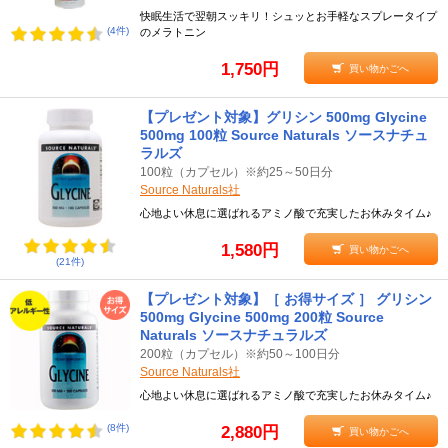
快眠生活で翌朝スッキリ！シュッとお手軽なスプレータイプ
(4件)
のメラトニン
1,750円
買い物かごへ
【プレゼント対象】グリシン 500mg Glycine
500mg 100粒 Source Naturals ソースナチュ
ラルズ
100粒（カプセル）※約25～50日分
Source Naturals社
心地よい休息に選ばれるアミノ酸で充実したお休みタイム♪
1,580円
買い物かごへ
(21件)
【プレゼント対象】［ お得サイズ ］ グリシン
500mg Glycine 500mg 200粒 Source
Naturals ソースナチュラルズ
200粒（カプセル）※約50～100日分
Source Naturals社
心地よい休息に選ばれるアミノ酸で充実したお休みタイム♪
(8件)
2,880円
買い物かごへ