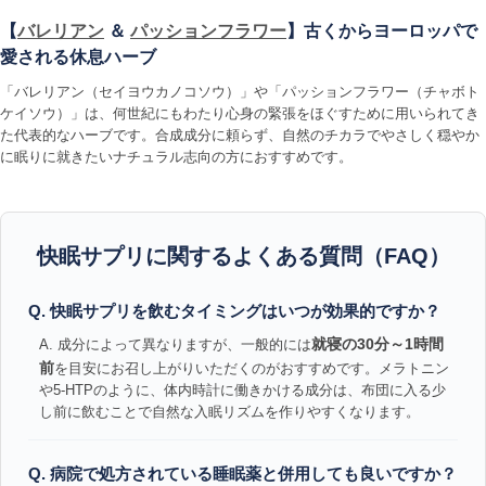
【
バレリアン
＆
パッションフラワー
】古くからヨーロッパで
愛される休息ハーブ
「バレリアン（セイヨウカノコソウ）」や「パッションフラワー（チャボト
ケイソウ）」は、何世紀にもわたり心身の緊張をほぐすために用いられてき
た代表的なハーブです。合成成分に頼らず、自然のチカラでやさしく穏やか
に眠りに就きたいナチュラル志向の方におすすめです。
快眠サプリに関するよくある質問（FAQ）
Q. 快眠サプリを飲むタイミングはいつが効果的ですか？
就寝の30分～1時間
A. 成分によって異なりますが、一般的には
前
を目安にお召し上がりいただくのがおすすめです。メラトニン
や5-HTPのように、体内時計に働きかける成分は、布団に入る少
し前に飲むことで自然な入眠リズムを作りやすくなります。
Q. 病院で処方されている睡眠薬と併用しても良いですか？