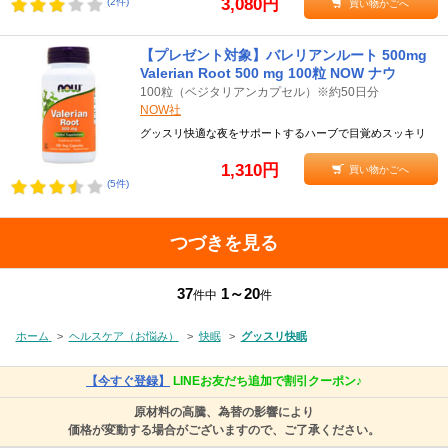
3,080円
(2件)
買い物かごへ
【プレゼント対象】バレリアンルート 500mg
Valerian Root 500 mg 100粒 NOW ナウ
100粒（ベジタリアンカプセル）※約50日分
NOW社
グッスリ快適な夜をサポートするハーブで目覚めスッキリ
1,310円
買い物かごへ
(5件)
つづきを見る
37
1～20
件中
件
ホーム
>
ヘルスケア（お悩み）
>
快眠
>
グッスリ快眠
【今すぐ登録】
LINEお友だち追加で割引クーポン♪
原材料の高騰、為替の影響により
価格が変動する場合がございますので、ご了承ください。