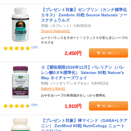
【プレゼント対象】ゼンブリン（カンナ標準化
エキス） Zembrin 30粒 Source Naturals ソー
スナチュラルズ
30粒（タブレット）※約30日分
Source Naturals社
ムードバランスをサポート！リラックスや安らぎにハーブの
チカラを
(1件)
2,450円
買い物かごへ
☆【賞味期限2026年12月】バレリアン（バレ
レン酸0.8％標準化） Valerian 90粒 Nature's
Way ネイチャーズウェイ
90粒（ベジタリアンカプセル）※約45日分
Nature's Way社
おやすみハーブの有用成分をしっかり標準化
(3件)
1,910円
買い物かごへ
【プレゼント対象】禅マインド（GABA+Lテア
ニン） ZenMind 60粒 NutriCology ニュート