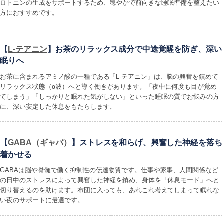
ロトニンの生成をサポートするため、穏やかで前向きな睡眠準備を整えたい
方におすすめです。
【
L-テアニン
】お茶のリラックス成分で中途覚醒を防ぎ、深い
眠りへ
お茶に含まれるアミノ酸の一種である「L-テアニン」は、脳の興奮を鎮めて
リラックス状態（α波）へと導く働きがあります。「夜中に何度も目が覚め
てしまう」「しっかりと眠れた気がしない」といった睡眠の質でお悩みの方
に、深い安定した休息をもたらします。
【
GABA（ギャバ）
】ストレスを和らげ、興奮した神経を落ち
着かせる
GABAは脳や脊髄で働く抑制性の伝達物質です。仕事や家事、人間関係など
の日中のストレスによって興奮した神経を鎮め、身体を「休息モード」へと
切り替えるのを助けます。布団に入っても、あれこれ考えてしまって眠れな
い夜のサポートに最適です。