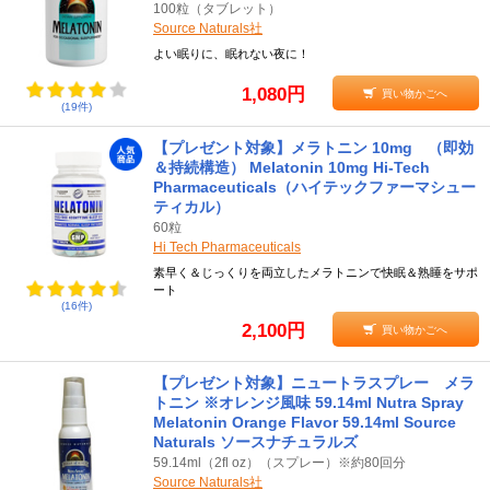
100粒（タブレット）
Source Naturals社
よい眠りに、眠れない夜に！
1,080円
買い物かごへ
(19件)
【プレゼント対象】メラトニン 10mg （即効
＆持続構造） Melatonin 10mg Hi-Tech
Pharmaceuticals（ハイテックファーマシュー
ティカル）
60粒
Hi Tech Pharmaceuticals
素早く＆じっくりを両立したメラトニンで快眠＆熟睡をサポ
ート
(16件)
2,100円
買い物かごへ
【プレゼント対象】ニュートラスプレー メラ
トニン ※オレンジ風味 59.14ml Nutra Spray
Melatonin Orange Flavor 59.14ml Source
Naturals ソースナチュラルズ
59.14ml（2fl oz）（スプレー）※約80回分
Source Naturals社