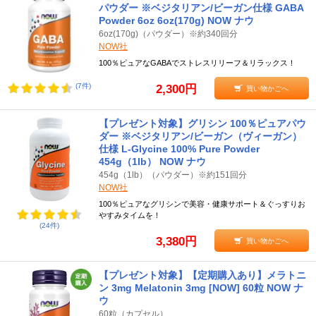
パウダー ※ベジタリアン/ビーガン仕様 GABA
Powder 6oz 6oz(170g) NOW ナウ
6oz(170g)（パウダー）※約340回分
NOW社
100％ピュアなGABAでストレスリリーフ＆リラックス！
(7件)
2,300円
買い物かごへ
【プレゼント対象】グリシン 100％ピュアパウ
ダー ※ベジタリアン/ビーガン（ヴィーガン）
仕様 L-Glycine 100% Pure Powder
454g（1lb） NOW ナウ
454g（1lb）（パウダー）※約151回分
NOW社
100％ピュアなグリシンで美容・健康サポート＆ぐっすりお
やすみタイムを！
(24件)
3,380円
買い物かごへ
【プレゼント対象】【定期購入あり】メラトニ
ン 3mg Melatonin 3mg [NOW] 60粒 NOW ナ
ウ
60粒（カプセル）