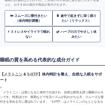
睡眠のお悩みは人それぞれ。ご自身の今の状態に最も近いボタンを選
ぶと、おすすめの成分や商品が表示されます。
💤 スムーズに寝付きたい
🍵 途中で起きずに深く眠り
（体内時計調整）
たい（リラックス）
⚡ ストレスやイライラで眠れ
🌿 ハーブの力でやさしく休
ない
みたい
睡眠の質を高める代表的な成分ガイド
【
メラトニン
&
5-HTP
】体内時計を整え、自然な入眠をサポ
ート
>
「メラトニン」は夜になると体内で分泌され、自然な眠気を誘う睡眠ホルモ
ンです。時差ぼけや、夜勤などで生活リズムが乱れがちな方、スムーズな寝
付きを求める方に選ばれています。「5-HTP」はメラトニンのもととなるセ