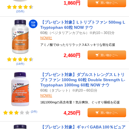
1,860円
買い物かごへ
(35件)
【プレゼント対象】Lトリプトファン 500mg L
Tryptophan 60粒 NOW ナウ
60粒（ベジタリアンカプセル）※約10～30日分
NOW社
アミノ酸でゆったりリラックス&スッキリな朝を応援
2,460円
買い物かごへ
(18件)
【プレゼント対象】ダブルストレングス Lトリ
プトファン 1000mg 60粒 Double Strength L-
Tryptophan 1000mg 60粒 NOW ナウ
60粒（タブレット）※約20～60日分
NOW社
1粒1000mgの高含有量！気分爽快、ぐっすり睡眠を応援
(2件)
4,250円
買い物かごへ
【プレゼント対象】ギャバ GABA 100％ピュア