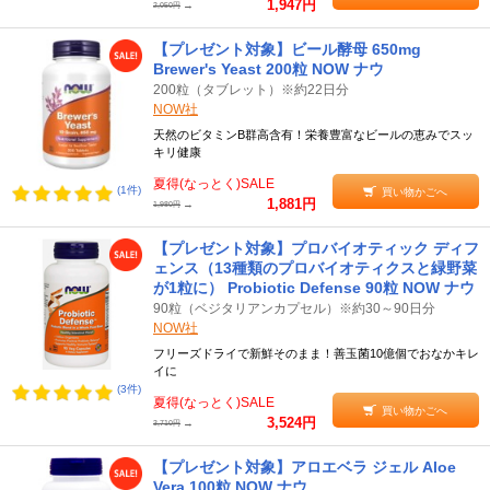
1,947円
→
2,050円
【プレゼント対象】ビール酵母 650mg
Brewer's Yeast 200粒 NOW ナウ
200粒（タブレット）※約22日分
NOW社
天然のビタミンB群高含有！栄養豊富なビールの恵みでスッ
キリ健康
夏得(なっとく)SALE
(1件)
買い物かごへ
1,881円
→
1,980円
【プレゼント対象】プロバイオティック ディフ
ェンス（13種類のプロバイオティクスと緑野菜
が1粒に） Probiotic Defense 90粒 NOW ナウ
90粒（ベジタリアンカプセル）※約30～90日分
NOW社
フリーズドライで新鮮そのまま！善玉菌10億個でおなかキレ
イに
(3件)
夏得(なっとく)SALE
買い物かごへ
3,524円
→
3,710円
【プレゼント対象】アロエベラ ジェル Aloe
Vera 100粒 NOW ナウ