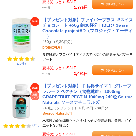
夏得(なっとく)SALE
買い物かごへ
5,776円
→
6,080円
【プレゼント対象】ファイバープラス ※スイス
チョコレート 450g 約30杯分 FIBER+ Swiss
Chocolate projectAD（プロジェクトエーディ
ー）
450g （約30杯分）
projectAD社
食物繊維とプロバイオティクスでおなかの健康からパワーサ
ポート
(10件)
夏得(なっとく)SALE
買い物かごへ
5,491円
→
5,780円
【プレゼント対象】［ お得サイズ ］ グレープ
フルーツ ペクチン（食物繊維） 1000mg
GRAPEFRUIT PECTIN 1000mg 240粒 Source
Naturals ソースナチュラルズ
240粒（タブレット）※約26日～80日分
Source Naturals社
水溶性の食物繊維たっぷり♪おなかの健康維持、美容、ダイ
(1件)
エットなど幅広く
夏得(なっとく)SALE