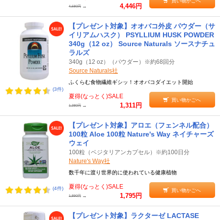
買い物かごへ
4,446円
→
4,680円
【プレゼント対象】オオバコ外皮 パウダー（サ
イリアムハスク） PSYLLIUM HUSK POWDER
340g（12 oz） Source Naturals ソースナチュ
ラルズ
340g（12 oz）（パウダー）※約68回分
Source Naturals社
ふくらむ食物繊維ギシッ！オオバコダイエット開始
(3件)
夏得(なっとく)SALE
買い物かごへ
1,311円
→
1,380円
【プレゼント対象】アロエ（フェンネル配合）
100粒 Aloe 100粒 Nature's Way ネイチャーズ
ウェイ
100粒（ベジタリアンカプセル）※約100日分
Nature's Way社
数千年に渡り世界的に使われている健康植物
夏得(なっとく)SALE
(4件)
買い物かごへ
1,795円
→
1,890円
【プレゼント対象】ラクターゼ LACTASE