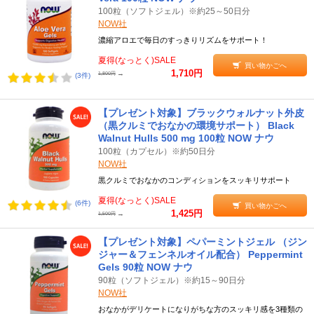
100粒（ソフトジェル）※約25～50日分
NOW社
濃縮アロエで毎日のすっきりリズムをサポート！
夏得(なっとく)SALE
買い物かごへ
1,710円
→
1,800円
(3件)
【プレゼント対象】ブラックウォルナット外皮
（黒クルミでおなかの環境サポート） Black
Walnut Hulls 500 mg 100粒 NOW ナウ
100粒（カプセル）※約50日分
NOW社
黒クルミでおなかのコンディションをスッキリサポート
夏得(なっとく)SALE
(6件)
買い物かごへ
1,425円
→
1,500円
【プレゼント対象】ペパーミントジェル （ジン
ジャー＆フェンネルオイル配合） Peppermint
Gels 90粒 NOW ナウ
90粒（ソフトジェル）※約15～90日分
NOW社
おなかがデリケートになりがちな方のスッキリ感を3種類の