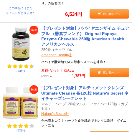
り」の新習慣！
この商品にはまだ
クチコミがありません
6,534円
買い物かごへ
【プレゼント対象】パパイヤエンザイム チュア
ブル （酵素ブレンド） Original Papaya
Enzyme Chewable 250粒 American Health
アメリカンヘルス
250粒（チュワブル）
American Health社
パパイヤ酵素飴で体内酵素システムを補強！
夏得(なっとく)SALE
(13件)
買い物かごへ
1,387円
→
1,460円
【プレゼント対象】アルティメットクレンズ
Ultimate Cleanse 各120粒 Nature's Secret ネ
イチャーズシークレット
マルチ・ハーブ120粒マルチ・ファイバー120粒（カプ
セル）
Nature's Secret社
全米売上１位！ ハーブと食物繊維でキレイに洗浄、ダイエ
ットにも
(12件)