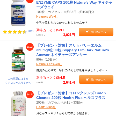
ENZYME CAPS 100粒 Nature's Way ネイチャ
ーズウェイ
100粒（カプセル）※約33日～約100日分
Nature's Way社
牛乳を飲むとおなかをこわしませんか？
夏得(なっとく)SALE
(3件)
買い物かごへ
3,021円
→
3,180円
【プレゼント対象】スリッパリーエルム
350mg/粒 90粒 Slippery Elm Bark Nature's
Answer ネイチャーズアンサー
90粒（10日分）
Nature's Answer社
自然のぬめりで、毎日の消化と呼吸をやさしくサポート
夏得(なっとく)SALE
この商品にはまだ
買い物かごへ
2,641円
→
クチコミがありません
2,780円
【プレゼント対象】コロンクレンズ Colon
Cleanse 200粒 Health Plus ヘルスプラス
200粒（カプセル※約11～33日分
Health Plus社
おなかスッキリ！からだの中から超きれい