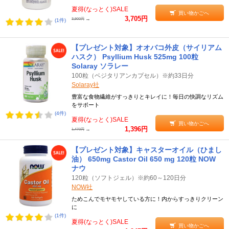
夏得(なっとく)SALE
買い物かごへ
3,705円
→
3,900円
(1件)
【プレゼント対象】オオバコ外皮（サイリアム
ハスク） Psyllium Husk 525mg 100粒
Solaray ソラレー
100粒（ベジタリアンカプセル）※約33日分
Solaray社
豊富な食物繊維がすっきりとキレイに！毎日の快調なリズム
をサポート
(4件)
夏得(なっとく)SALE
買い物かごへ
1,396円
→
1,470円
【プレゼント対象】キャスターオイル（ひまし
油） 650mg Castor Oil 650 mg 120粒 NOW
ナウ
120粒（ソフトジェル）※約60～120日分
NOW社
ためこんでモヤモヤしている方に！内からすっきりクリーン
に
(1件)
夏得(なっとく)SALE
買い物かごへ