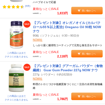
ハーブオイルで応援
(5件)
夏得(なっとく)SALE
買い物かごへ
1,833円
→
1,930円
【プレゼント対象】オレガノオイル (カルバク
ロール55％以上配合) Oregano Oil 90粒 NOW
ナウ
90粒（ソフトジェル）※30～90日分
NOW社
しっかり届く腸溶性コーティングで元気な食生活をサポート
夏得(なっとく)SALE
この商品にはまだ
買い物かごへ
2,118円
→
クチコミがありません
2,230円
【プレゼント対象】グアーガム パウダー（食物
繊維） Guar Gum Powder 227g NOW ナウ
227g（パウダー）※約162回分
NOW社
料理のトロミづけや低糖質食づくりに！注目の水溶性食物繊
維
夏得(なっとく)SALE
この商品にはまだ
買い物かごへ
1,786円
→
1,880円
クチコミがありません