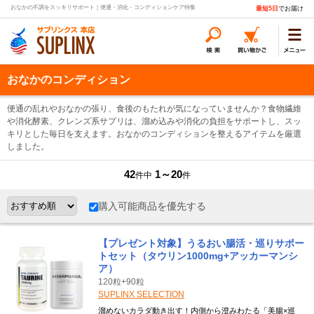
おなかの不調をスッキリサポート｜便通・消化・コンディションケア特集
最短5日
でお届け
おなかのコンディション
便通の乱れやおなかの張り、食後のもたれが気になっていませんか？食物繊維
や消化酵素、クレンズ系サプリは、溜め込みや消化の負担をサポートし、スッ
キリとした毎日を支えます。おなかのコンディションを整えるアイテムを厳選
しました。
42
1～20
件中
件
購入可能商品を優先する
【プレゼント対象】うるおい腸活・巡りサポー
トセット（タウリン1000mg+アッカーマンシ
ア）
120粒+90粒
SUPLINX SELECTION
溜めないカラダ動き出す！内側から澄みわたる「美腸×巡