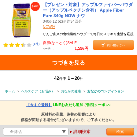
【プレゼント対象】アップルファイバーパウダ
ー（アップルペクチン含有） Apple Fiber
Pure 340g NOW ナウ
340g(12 oz)※約34回分
NOW社
りんご由来の食物繊維パウダーで毎日のスッキリ生活を応援
夏得(なっとく)SALE
(4件)
買い物かごへ
1,596円
→
1,680円
つづきを見る
42
1～20
件中
件
ホーム
>
ヘルスケア（お悩み）
>
おなかの健康
>
おなかのコンディション
【今すぐ登録】
LINEお友だち追加で割引クーポン♪
原材料の高騰、為替の影響により
価格が変動する場合がございますので、ご了承ください。
詳細検索