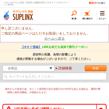
| ロサンゼルスから直送！高品質と低価格を両立できるアメリカのサプリメ
最短5日
でお届け
ント専門店
申し訳ございません。
ご指定の商品ページはただ今お取扱いをしておりません。
ホームへ戻る
【今すぐ登録】
LINEお友だち追加で割引クーポン♪
原材料の高騰、為替の影響により
価格が変動する場合がございますので、ご了承ください。
詳細検索
海外からの発送の為、ポイント使用前の合計金額が16,500円を超える場合は、通関の際
「関税と国内消費税」が課税されます。
ご注文前に必ずご確認ください