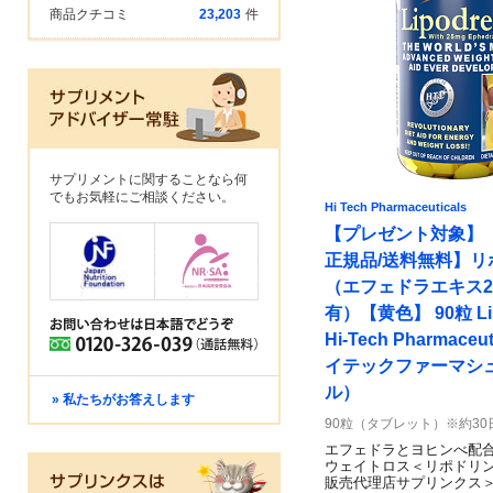
商品クチコミ
23,203
件
サプリメントに関することなら何
でもお気軽にご相談ください。
Hi Tech Pharmaceuticals
【プレゼント対象】
正規品/送料無料】リ
（エフェドラエキス2
有）【黄色】 90粒 Lip
Hi-Tech Pharmaceu
イテックファーマシ
ル）
» 私たちがお答えします
90粒（タブレット）※約30
エフェドラとヨヒンべ配
ウェイトロス＜リポドリ
販売代理店サプリンクス