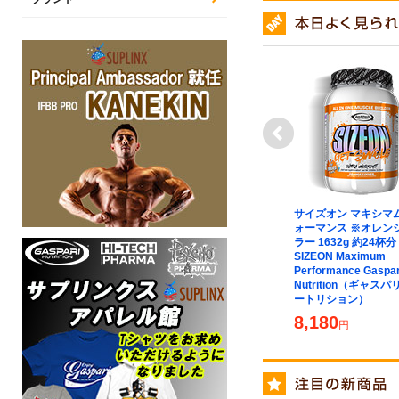
next
【プレゼント対象】【定期
サイズオン マキシマ
購入あり】スペクトロ マン
ォーマンス ※オレン
120粒（90種類以上の成分
ラー 1632g 約24杯分
が凝縮 男性用マルチビタミ
SIZEON Maximum
ン＆ミネラル） Spectro
Performance Gaspar
Man 120粒 Solaray ソラレ
Nutrition（ギャス
ー
ートリション）
4,880
8,180
円
円