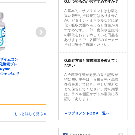
Q.いつ摂るのがおすすめですか？
A.基本的にサプリメントはお薬と
違い厳密な摂取規定はありません
が、ビタミン・ミネラルなどは消
化・吸収の面を考えると食後がお
すすめです。一部、食前や空腹時
の摂取をおすすめしている商品も
ありますので、各商品のメーカー
摂取目安をご確認ください。
ンザイムコン
プロバイオティック D.R
クレアチ
Q.保存方法と賞味期限を教えてく
化酵素ブレ
300億 30粒 Probiotic D.R.
ト(微粒子
ださい
ozyme
30 EVOGEN（エボジェン/
ーメロン 28
ボジェン/エヴ
エヴォジェン）
Monohydr
A.冷蔵庫保管が必要の旨の記載が
EVOGE
特に無い場合は、直射日光・高温
ォジェン
多湿を避けて頂き、涼しい場所な
どで保管してください。賞味期限
5,980
4,980
円
は、ラベル側面かボトル裏側に表
記してあります。
» サプリメントQ＆A一覧へ
もっと詳しく見る »