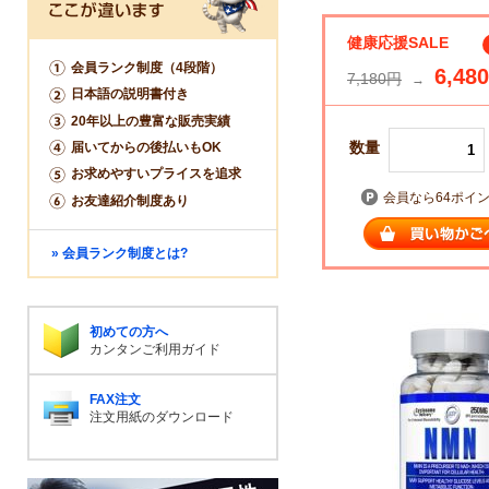
健康応援SALE
会員ランク制度（4段階）
6,480
7,180円
→
日本語の説明書付き
20年以上の豊富な販売実績
数量
届いてからの後払いもOK
お求めやすいプライスを追求
会員なら64ポイ
お友達紹介制度あり
» 会員ランク制度とは?
初めての方へ
カンタンご利用ガイド
FAX注文
注文用紙のダウンロード