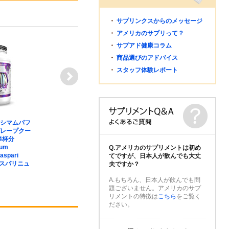
・
サプリンクスからのメッセージ
・
アメリカのサプリって？
・
サプアド健康コラム
・
商品選びのアドバイス
・
スタッフ体験レポート
キシマムパフ
【プレゼント対象】【送料
VIRADE
グレープクー
無料】タウリン1000mg
ス） XT
24杯分
120粒 2個セット Extra
ースター 90
mum
Strength Taurine【定期購
Test Boos
Q.アメリカのサプリメントは初め
aspari
入あり】 SUPLINX（サプ
Nutrit
てですが、日本人が飲んでも大丈
ギャスパリニュ
リンクス）【米国発送】
ートリシ
夫ですか？
A.もちろん、日本人が飲んでも問
3,980
4,980
円
題ございません。アメリカのサプ
リメントの特徴は
こちら
をご覧く
ださい。