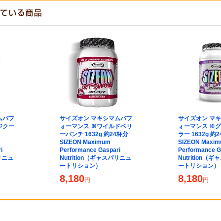
ムパフ
サイズオン マキシマムパフ
サイズオン マ
ジクー
ォーマンス ※ワイルドベリ
ォーマンス ※
ーパンチ 1632g 約24杯分
ラー 1632g 約
SIZEON Maximum
SIZEON Maxi
i
Performance Gaspari
Performance G
パリニュ
Nutrition（ギャスパリニュ
Nutrition（
ートリション）
ートリション）
8,180
8,180
円
円