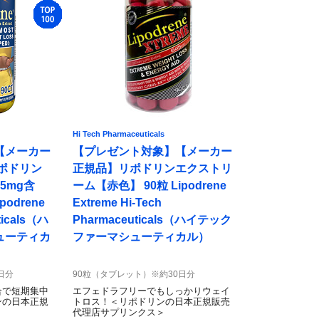
Hi Tech Pharmaceuticals
【メーカー
【プレゼント対象】【メーカー
ポドリン
正規品】リポドリンエクストリ
5mg含
ーム【赤色】 90粒 Lipodrene
odrene
Extreme Hi-Tech
ticals（ハ
Pharmaceuticals（ハイテック
ューティカ
ファーマシューティカル）
日分
90粒（タブレット）※約30日分
合で短期集中
エフェドラフリーでもしっかりウェイ
ンの日本正規
トロス！＜リポドリンの日本正規販売
＞
代理店サプリンクス＞