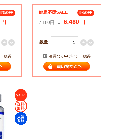
健康応援SALE
9%OFF
9%OFF
6,480
円
円
7,180円
→
数量
ント獲得
会員なら64ポイント獲得