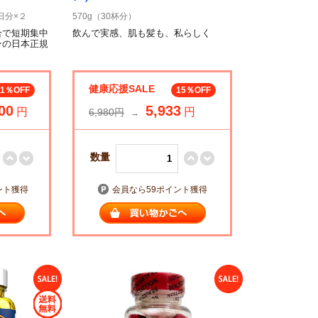
日分×２
570g（30杯分）
合で短期集中
飲んで実感、肌も髪も、私らしく
ンの日本正規
＞
健康応援SALE
11％OFF
15％OFF
00
5,933
円
円
6,980円
→
数量
ント獲得
会員なら59ポイント獲得