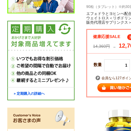
90粒（タブレット）※約30
エフェドラとヨヒンべ配
ウェイトロス＜リポドリ
販売代理店サプリンクス
健康応援SALE
12,7
14,360円
→
数量
会員なら127ポイ
» 定期購入の詳細へ