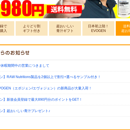
録で
よりどり割
超おいしい
日本初上陸！
送料
購入
ギフト付き
青汁ギフト
EVOGEN
超お
季休暇期間中の営業につきまして
】RAW Nutritions製品を2個以上で割引+選べるサンプル付き！
VOGEN（エボジェン/エヴォジェン）の新商品が大量入荷！
ン】新規会員登録で最大890円分のポイントをGET！
ン】超おいしい青汁プレゼント♪