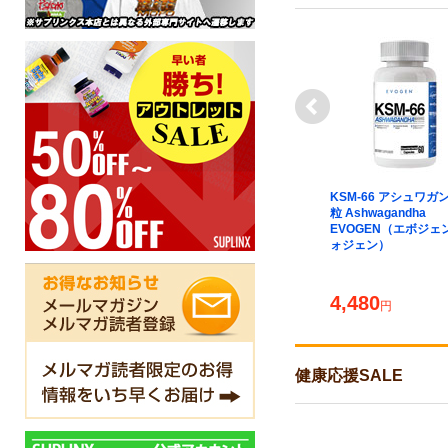
next
レバー ロンガ― 84粒 Liver
KSM-66 アシュワガン
Longer EVOGEN（エボジ
粒 Ashwagandha
ェン/エヴォジェン）
EVOGEN（エボジェ
ォジェン）
7,180
4,480
円
円
健康応援SALE