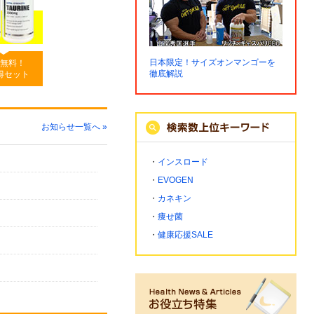
日本限定！サイズオンマンゴーを
無料！
徹底解説
得セット
お知らせ一覧へ »
・
インスロード
・
EVOGEN
・
カネキン
・
痩せ菌
・
健康応援SALE