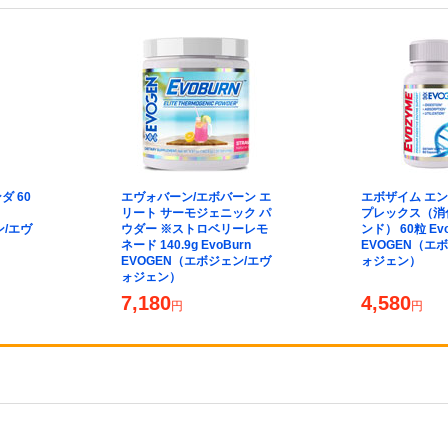
ダ 60
エヴォバーン/エボバーン エ
エボザイム エ
リート サーモジェニック パ
プレックス（消
ン/エヴ
ウダー ※ストロベリーレモ
ンド） 60粒 Ev
ネード 140.9g EvoBurn
EVOGEN（エ
EVOGEN（エボジェン/エヴ
ォジェン）
ォジェン）
7,180
4,580
円
円