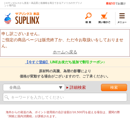
| ロサンゼルスから直送！高品質と低価格を両立できるアメリカのサプリメ
最短5日
でお届け
ント専門店
申し訳ございません。
ご指定の商品ページは販売終了か、ただ今お取扱いをしておりませ
ん。
ホームへ戻る
【今すぐ登録】
LINEお友だち追加で割引クーポン♪
原材料の高騰、為替の影響により
価格が変動する場合がございますので、ご了承ください。
詳細検索
海外からの発送の為、ポイント使用前の合計金額が16,500円を超える場合は、通関の際
「関税と国内消費税」が課税されます。