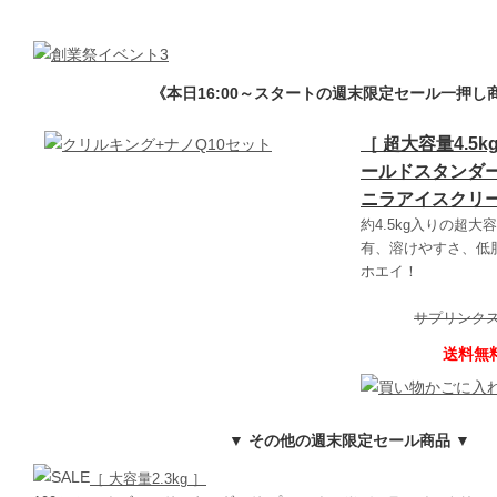
《本日16:00～スタートの週末限定セール一押し
［ 超大容量4.5k
ールドスタンダー
ニラアイスクリ
約4.5kg入りの超大
有、溶けやすさ、低
ホエイ！
サプリンクス価
送料無料 
▼ その他の週末限定セール商品 ▼
［ 大容量2.3kg ］