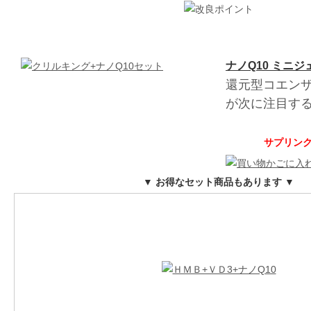
ナノQ10 ミニジ
還元型コエンザ
が次に注目す
サプリンクス
▼ お得なセット商品もあります ▼