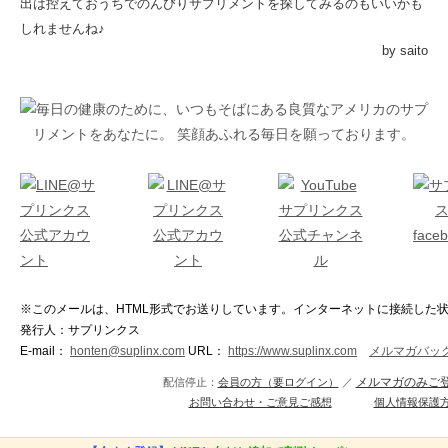
出は控えておうちでのんびりサプリメントを探してみるのもいいかも
しれませんね♪
by saito
※このメールは、HTML形式でお送りしています。インターネットに接続した
発行人：サプリンクス
E-mail：
honten@suplinx.com
URL：
https://www.suplinx.com
メルマガバッ
メルマガのみご
配信停止：
会員の方（要ログイン）
／
お問い合わせ・ご意見ご感想
個人情報保護
copyright(C)SUPLINX. All Rights Rese