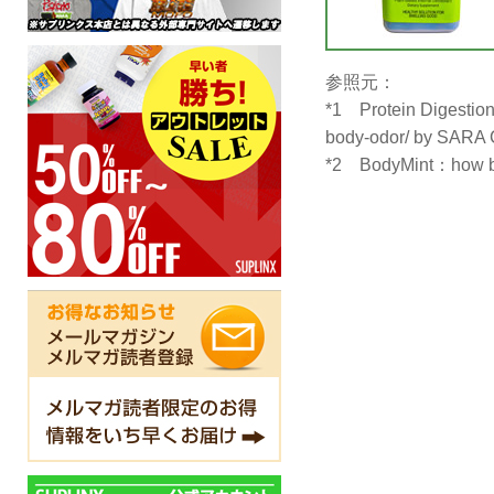
参照元：
*1 Protein Digestion 
body-odor/ by SARA
*2 BodyMint：how bod