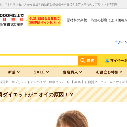
の原因！？ | ロサンゼルスから直送！高品質と低価格を両立できるアメリカのサプリメント専門店
原材料の高騰、為替の影響により価格
ログイ
時更新！サプリメントアドバイザー健康コラム
>
【Vol.87】低糖質ダイエットがニオイの
低糖質ダイエットがニオイの原因！？