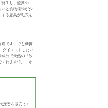
が発生し、硫黄のニ
ないと食物繊維が少
生する悪臭が毛穴を
近道です。でも糖質
、ダイエットしたい
素成分で天然の『飲
くれます*2。ニオ
大定番を激安で♪