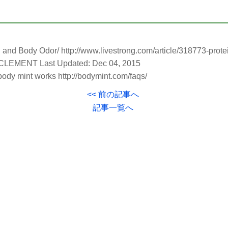
and Body Odor/ http://www.livestrong.com/article/318773-prote
 CLEMENT Last Updated: Dec 04, 2015
y mint works http://bodymint.com/faqs/
<< 前の記事へ
記事一覧へ