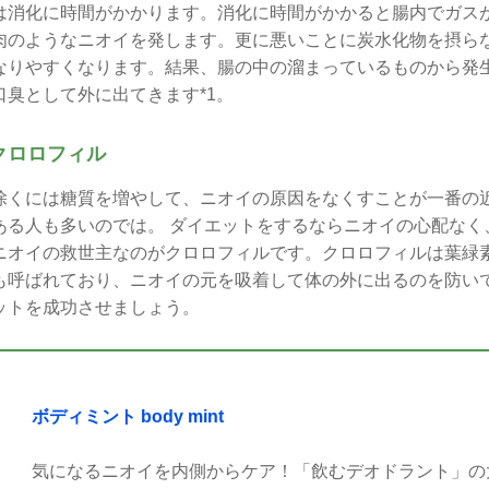
は消化に時間がかかります。消化に時間がかかると腸内でガス
肉のようなニオイを発します。更に悪いことに炭水化物を摂ら
なりやすくなります。結果、腸の中の溜まっているものから発
臭として外に出てきます*1。
クロロフィル
除くには糖質を増やして、ニオイの原因をなくすことが一番の
ある人も多いのでは。 ダイエットをするならニオイの心配なく
ニオイの救世主なのがクロロフィルです。クロロフィルは葉緑
も呼ばれており、ニオイの元を吸着して体の外に出るのを防いで
ットを成功させましょう。
ボディミント body mint
気になるニオイを内側からケア！「飲むデオドラント」の