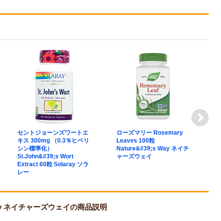
セントジョーンズワートエ
ローズマリー Rosemary
【
キス 300mg （0.3％ヒペリ
Leaves 100粒
ズ
シン標準化）
Nature&#39;s Way ネイチ
（
St.John&#39;s Wort
ャーズウェイ
Bl
Extract 60粒 Solaray ソラ
P
レー
ス
 Way ネイチャーズウェイの商品説明