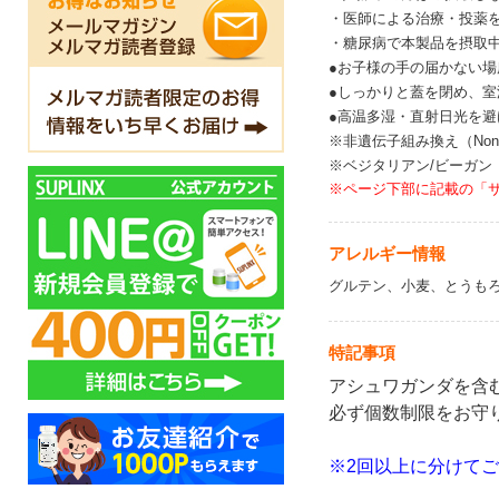
・医師による治療・投薬
・糖尿病で本製品を摂取
●お子様の手の届かない
●しっかりと蓋を閉め、
●高温多湿・直射日光を
※非遺伝子組み換え（Non
※ベジタリアン/ビーガン
※ページ下部に記載の「
アレルギー情報
グルテン、小麦、とうも
特記事項
アシュワガンダを含
必ず個数制限をお守
※2回以上に分けて