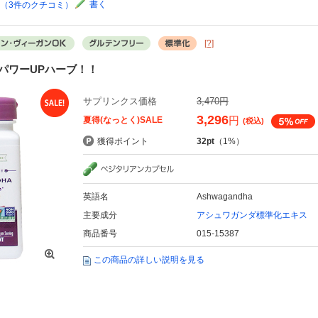
書く
点（3件のクチコミ）
[?]
パワーUPハーブ！！
サプリンクス価格
3,470円
3,296
円
夏得(なっとく)SALE
(税込)
獲得ポイント
32pt
（1%）
英語名
Ashwagandha
主要成分
アシュワガンダ標準化エキス
商品番号
015-15387
この商品の詳しい説明を見る