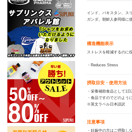
インド、パキスタン、スリ
ガンダ。朝鮮人参同様に
構造機能表示
ストレスを軽減するのに
・Reduces Stress
摂取目安・使用方法
・栄養補助食品として1日
・食品ですのでどのよう
※英文ラベル日本語訳
注意事項
・妊娠中の方はご摂取し