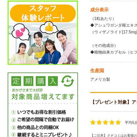
成分表示
（1粒あたり）
◆アシュワガンダ根エキス 
（ウィザノライド[17.5mg
（その他成分）
◆植物由来カプセル（ヒ
生産国
アメリカ製
【プレゼント対象】アシュワ
平均5
【ご注意】クチコミはお客様