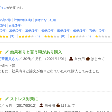
グイン
が必要です。
の高い順
評価の低い順
参考になった順
2件)
女性(1件)
(0件)
20代(0件)
30代(1件)
40代(0件)
50代(1件)
60代(1件)
70代～(0件)
（3）
（0）
（0）
（0）
効果有りと言う噂があり購入
宅警備員さん
30代
男性
（2021/11/01）
自分用
はじめて
ン値の上昇
ともに、効果有りと論文が色々と出ていたので購入してみました
ストレス対策に
代
女性
（2017/03/12）
自分用
はじめて