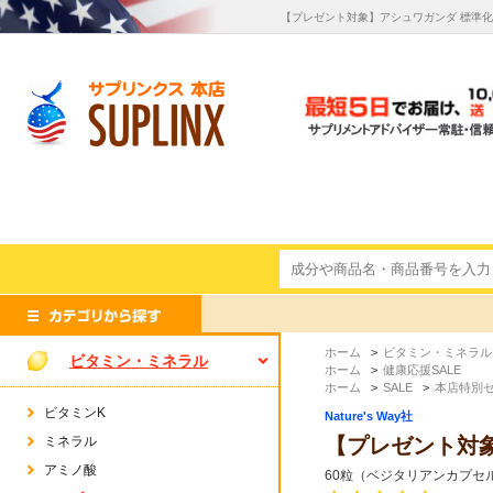
【プレゼント対象】アシュワガンダ 標準化エキス
ホーム
>
ビタミン・ミネラル
ビタミン・ミネラル
ホーム
>
健康応援SALE
ホーム
>
SALE
>
本店特別
ビタミンK
Nature's Way社
ミネラル
【プレゼント対象】ア
アミノ酸
60粒（ベジタリアンカプセル