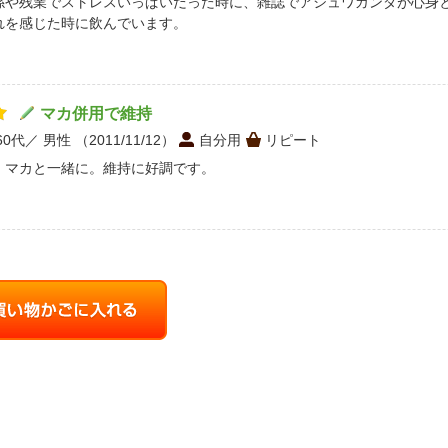
係や残業でストレスいっぱいだった時に、雑誌でアシュワガンダが心身
れを感じた時に飲んでいます。
マカ併用で維持
60代
男性
（2011/11/12）
自分用
リピート
、マカと一緒に。維持に好調です。