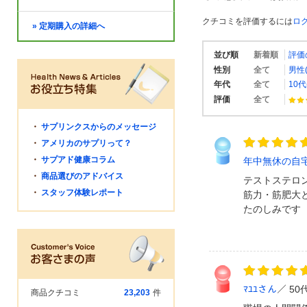
クチコミを評価するには
ロ
» 定期購入の詳細へ
並び順
新着順
評価
性別
全て
男性(
年代
全て
10代
評価
全て
・
サプリンクスからのメッセージ
・
アメリカのサプリって？
・
サプアド健康コラム
年中無休の自
・
商品選びのアドバイス
テストステロ
・
スタッフ体験レポート
筋力・筋肥大
たのしみです
ﾏﾕﾕさん
50
商品クチコミ
23,203
件