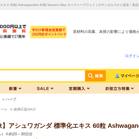
 60粒 Ashwagandha 60粒 Nature's Way ネイチャーズウェイ | ロサンゼルスから
原材料の高騰、為替の影響により価格
ログイ
>
ハーブ
セール
>
健康応援SALE
シュワガンダ 標準化エキス 60粒 Ashwagandha
）※約20～30日分