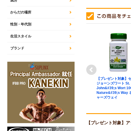
成分
からだの場所
性別・年代別
生活スタイル
ブランド
next
ト対象】マグネ
【プレゼント対象】レバー
【プレゼント対象】
 Magnesium
ケア（Liv.52) Liver Care
ジョーンズワート St.
e&#39;s Way
90粒 Himalaya USA ヒマ
John&#39;s Wort 1
ズウェイ
ラヤUSA
Nature&#39;s Way
ャーズウェイ
【プレゼント対象】アシュワ