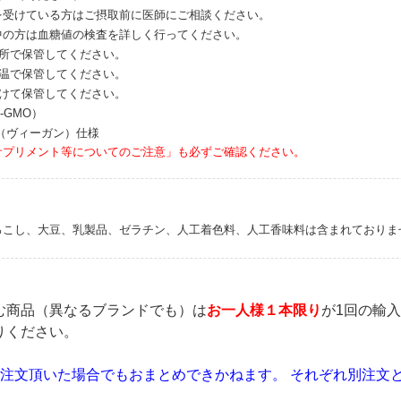
を受けている方はご摂取前に医師にご相談ください。
中の方は血糖値の検査を詳しく行ってください。
場所で保管してください。
室温で保管してください。
避けて保管してください。
-GMO）
（ヴィーガン）仕様
サプリメント等についてのご注意」も必ずご確認ください。
ろこし、大豆、乳製品、ゼラチン、人工着色料、人工香味料は含まれておりま
む商品（異なるブランドでも）は
お一人様１本限り
が1回の輸
りください。
ご注文頂いた場合でもおまとめできかねます。 それぞれ別注文