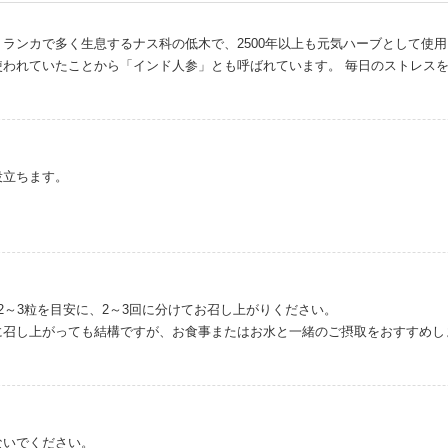
ランカで多く生息するナス科の低木で、2500年以上も元気ハーブとして使
使われていたことから「インド人参」とも呼ばれています。 毎日のストレス
役立ちます。
2～3粒を目安に、2～3回に分けてお召し上がりください。
に召し上がっても結構ですが、お食事またはお水と一緒のご摂取をおすすめし
ないでください。