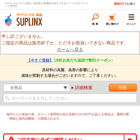
| ロサンゼルスから直送！高品質と低価格を両立できるアメリカのサプリメ
最短5日
でお届け
ント専門店
申し訳ございません。
ご指定の商品は販売終了か、ただ今お取扱いできない商品です。
ホームへ戻る
【今すぐ登録】
LINEお友だち追加で割引クーポン♪
原材料の高騰、為替の影響により
価格が変動する場合がございますので、ご了承ください。
詳細検索
海外からの発送の為、ポイント使用前の合計金額が16,500円を超える場合は、通関の際
「関税と国内消費税」が課税されます。
ご注文前に必ずご確認ください