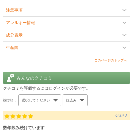
ってしまう200億個！（1日の目安量2粒中） この株数と菌数を毎日
注意事項
食事から摂るのはちょっと難しいかもしれません。
アレルギー情報
■数だけじゃない！効率よく届く工夫
成分表示
数にも驚きですが、「マルチドフィルス プラス12」にはエンテリッ
生産国
ク（腸溶性）加工が1粒1粒のカプセルに施されています。
このページのトップへ
これは、善玉菌が私たちの体に入ってからも酸に負けず、生きて必
要な場所まで到達するための加工です。
みんなのクチコミ
美容、ダイエット、スムーズなトイレタイムもおなかの健康が基本
です。生活スタイルが不規則で朝のトイレのリズムが乱れがちな方
クチコミを評価するには
ログイン
が必要です。
や、今まで何をやっても実感が「？」だった方も、ぜひお試し下さ
い。
並び順：
選択してください
絞込み
商品説明をPC版で見る
gitaさん
数年飲み続けています