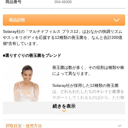
商品番号
054-49300
商品説明
Solaray社の「マルチドフィルス プラス12」はおなかの快調リズム
やスッキリボディを応援する12種類の善玉菌を、なんと合計200億
個*含有しています。
■選りすぐりの善玉菌をブレンド
善玉菌は数が多く、その役割は種類や株
によって異なります。
Solaray社が採用した12種類の善玉菌
は、どれもわたしたちのキレイと健康を
サポートしてくれるものばかり。ただ種
類が多いのではなく、それぞれの役割と
続きを表示
バランスも考えられたブレンドなので
す！
摂取目安・使用方法
しかも、その数は一見、見間違い？と思