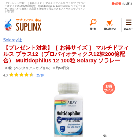
【プレゼント対象】［ お得サイズ ］ マルチドフィルス プラス12（プロバ
最短5日
でお届け
イオティクス12株200億配合） Multidophilus 12 100粒 Solaray ソラレー | ロ
サンゼルスから直送！高品質と低価格を両立できるアメリカのサプリメン
ト専門店
Solaray社
【プレゼント対象】［ お得サイズ ］ マルチドフィ
ルス プラス12（プロバイオティクス12株200億配
合） Multidophilus 12 100粒 Solaray ソラレー
100粒（ベジタリアンカプセル）※約50日分
4.3
（27件）