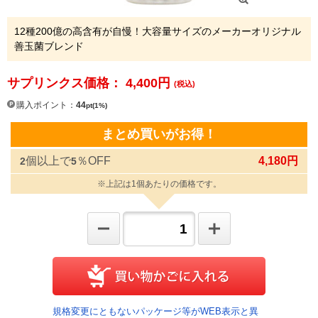
12種200億の高含有が自慢！大容量サイズのメーカーオリジナル
善玉菌ブレンド
サプリンクス価格： 4,400
円
(税込)
購入ポイント：
44
pt(1%)
まとめ買いがお得！
個以上で
％OFF
4,180円
2
5
※上記は1個あたりの価格です。
規格変更にともないパッケージ等がWEB表示と異