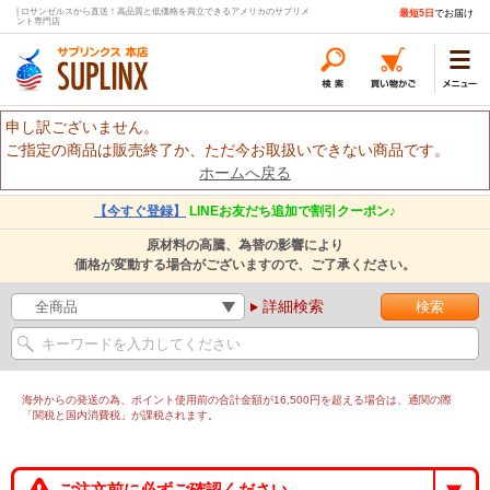
| ロサンゼルスから直送！高品質と低価格を両立できるアメリカのサプリメ
最短5日
でお届け
ント専門店
申し訳ございません。
ご指定の商品は販売終了か、ただ今お取扱いできない商品です。
ホームへ戻る
【今すぐ登録】
LINEお友だち追加で割引クーポン♪
原材料の高騰、為替の影響により
価格が変動する場合がございますので、ご了承ください。
詳細検索
海外からの発送の為、ポイント使用前の合計金額が16,500円を超える場合は、通関の際
「関税と国内消費税」が課税されます。
ご注文前に必ずご確認ください