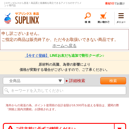
| ロサンゼルスから直送！高品質と低価格を両立できるアメリカのサプリメ
最短5日
でお届け
ント専門店
申し訳ございません。
ご指定の商品は販売終了か、ただ今お取扱いできない商品です。
ホームへ戻る
【今すぐ登録】
LINEお友だち追加で割引クーポン♪
原材料の高騰、為替の影響により
価格が変動する場合がございますので、ご了承ください。
詳細検索
海外からの発送の為、ポイント使用前の合計金額が16,500円を超える場合は、通関の際
「関税と国内消費税」が課税されます。
ご注文前に必ずご確認ください