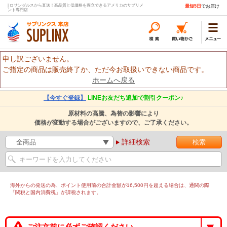
| ロサンゼルスから直送！高品質と低価格を両立できるアメリカのサプリメ
最短5日
でお届け
ント専門店
申し訳ございません。
ご指定の商品は販売終了か、ただ今お取扱いできない商品です。
ホームへ戻る
【今すぐ登録】
LINEお友だち追加で割引クーポン♪
原材料の高騰、為替の影響により
価格が変動する場合がございますので、ご了承ください。
詳細検索
海外からの発送の為、ポイント使用前の合計金額が16,500円を超える場合は、通関の際
「関税と国内消費税」が課税されます。
ご注文前に必ずご確認ください