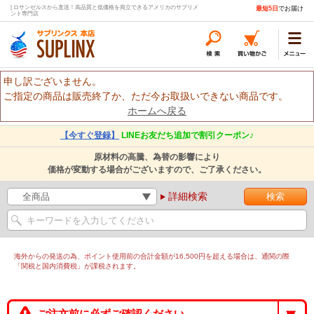
| ロサンゼルスから直送！高品質と低価格を両立できるアメリカのサプリメ
最短5日
でお届け
ント専門店
申し訳ございません。
ご指定の商品は販売終了か、ただ今お取扱いできない商品です。
ホームへ戻る
【今すぐ登録】
LINEお友だち追加で割引クーポン♪
原材料の高騰、為替の影響により
価格が変動する場合がございますので、ご了承ください。
詳細検索
海外からの発送の為、ポイント使用前の合計金額が16,500円を超える場合は、通関の際
「関税と国内消費税」が課税されます。
ご注文前に必ずご確認ください