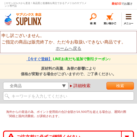
| ロサンゼルスから直送！高品質と低価格を両立できるアメリカのサプリメ
最短5日
でお届け
ント専門店
申し訳ございません。
ご指定の商品は販売終了か、ただ今お取扱いできない商品です。
ホームへ戻る
【今すぐ登録】
LINEお友だち追加で割引クーポン♪
原材料の高騰、為替の影響により
価格が変動する場合がございますので、ご了承ください。
詳細検索
海外からの発送の為、ポイント使用前の合計金額が16,500円を超える場合は、通関の際
「関税と国内消費税」が課税されます。
ご注文前に必ずご確認ください