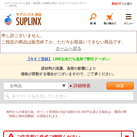
| ロサンゼルスから直送！高品質と低価格を両立できるアメリカのサプリメ
最短5日
でお届け
ント専門店
申し訳ございません。
ご指定の商品は販売終了か、ただ今お取扱いできない商品です。
ホームへ戻る
【今すぐ登録】
LINEお友だち追加で割引クーポン♪
原材料の高騰、為替の影響により
価格が変動する場合がございますので、ご了承ください。
詳細検索
海外からの発送の為、ポイント使用前の合計金額が16,500円を超える場合は、通関の際
「関税と国内消費税」が課税されます。
ご注文前に必ずご確認ください