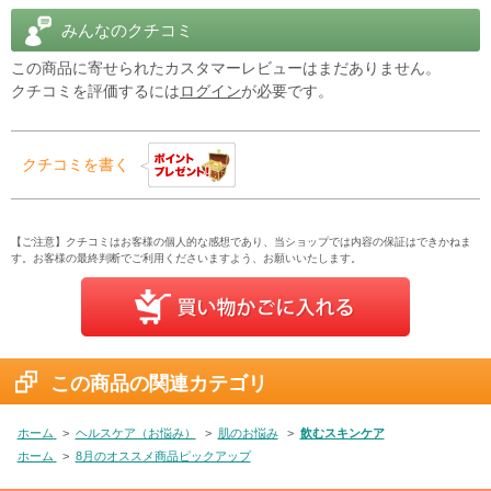
「肌のくすみが気になる」「年齢を感じさせない美しさをキープし
みんなのクチコミ
たい」女性に。
グルタチオン習慣で、内側から透明感のある毎日 を目指しません
この商品に寄せられたカスタマーレビューはまだありません。
か？
クチコミを評価するには
ログイン
が必要です。
商品説明をPC版で見る
クチコミを書く
【ご注意】クチコミはお客様の個人的な感想であり、当ショップでは内容の保証はできかねま
す。お客様の最終判断でご利用くださいますよう、お願いいたします。
この商品の関連カテゴリ
ホーム
>
ヘルスケア（お悩み）
>
肌のお悩み
>
飲むスキンケア
ホーム
>
8月のオススメ商品ピックアップ