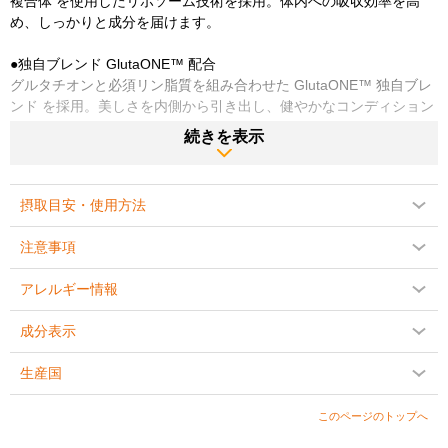
複合体 を使用したリポソーム技術を採用。体内への吸収効率を高
め、しっかりと成分を届けます。
●独自ブレンド GlutaONE™ 配合
グルタチオンと必須リン脂質を組み合わせた GlutaONE™ 独自ブレ
ンド を採用。美しさを内側から引き出し、健やかなコンディション
をサポートします。
続きを表示
●安心のクリーン設計
・ビーガン対応
摂取目安・使用方法
・Non-GMO（非遺伝子組み換え）
・乳製品・大豆・グルテン不使用
注意事項
・添加物・人工香料・保存料不使用
アレルギー情報
食習慣を選ばず、幅広いライフスタイルに対応しています。
成分表示
●品質と安全性へのこだわり
・1本で 約1か月分
生産国
・アメリカ国内の cGMP認定施設 にて製造
・世界中から厳選した原料を使用
このページのトップへ
・NSF認証取得（成分表示の正確性・安全性・品質を保証）