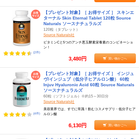
【プレゼント対象】［ お得サイズ ］ スキンエ
ターナル Skin Eternal Tablet 120粒 Source
Naturals ソースナチュラルズ
120粒（タブレット）
Source Naturals社
ビタミンCと5つのアンチ悪玉酵素栄養素のコンビネーショ
ン！
(2件)
3,480円
買い物かごへ
【プレゼント対象】［ お得サイズ ］ インジュ
ヴ/インジュブ（低分子ヒアルロン酸） 60粒
Injuv Hyaluronic Acid 60粒 Source Naturals
ソースナチュラルズ
60粒（ソフトジェル）※約15～30日分
Source Naturals社
美容業界では、すでに常識！飲むコスメサプリ・低分子ヒア
(4件)
ルロン酸
6,130円
買い物かごへ