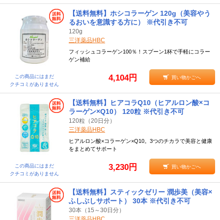
【送料無料】ホシコラーゲン 120g（美容やう
るおいを意識する方に） ※代引き不可
120g
三洋薬品HBC
フィッシュコラーゲン100％！スプーン1杯で手軽にコラー
ゲン補給
4,104円
この商品にはまだ
買い物かごへ
クチコミがありません
【送料無料】ヒアコラQ10（ヒアルロン酸×コ
ラーゲン×Q10） 120粒 ※代引き不可
120粒（20日分）
三洋薬品HBC
ヒアルロン酸×コラーゲン×Q10。3つのチカラで美容と健康
をまとめてサポート
3,230円
この商品にはまだ
買い物かごへ
クチコミがありません
【送料無料】スティックゼリー 潤歩美（美容×
ふしぶしサポート） 30本 ※代引き不可
30本（15～30日分）
三洋薬品HBC