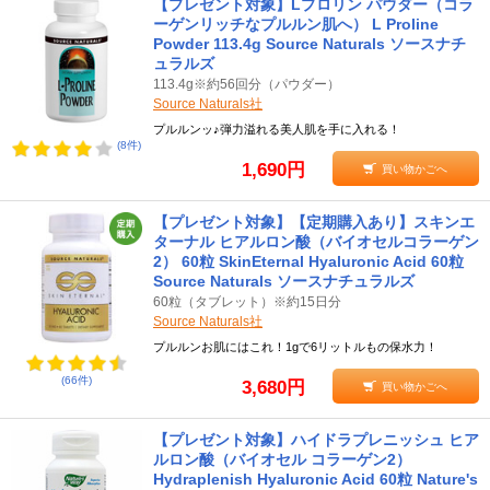
【プレゼント対象】Lプロリン パウダー（コラ
ーゲンリッチなプルルン肌へ） L Proline
Powder 113.4g Source Naturals ソースナチ
ュラルズ
113.4g※約56回分（パウダー）
Source Naturals社
プルルンッ♪弾力溢れる美人肌を手に入れる！
(8件)
1,690円
買い物かごへ
【プレゼント対象】【定期購入あり】スキンエ
ターナル ヒアルロン酸（バイオセルコラーゲン
2） 60粒 SkinEternal Hyaluronic Acid 60粒
Source Naturals ソースナチュラルズ
60粒（タブレット）※約15日分
Source Naturals社
プルルンお肌にはこれ！1gで6リットルもの保水力！
(66件)
3,680円
買い物かごへ
【プレゼント対象】ハイドラプレニッシュ ヒア
ルロン酸（バイオセル コラーゲン2）
Hydraplenish Hyaluronic Acid 60粒 Nature's