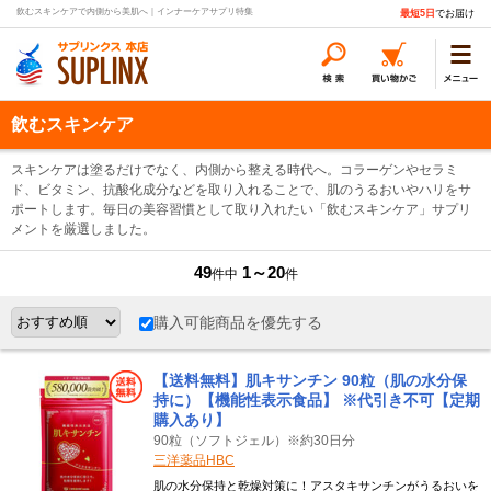
飲むスキンケアで内側から美肌へ｜インナーケアサプリ特集
最短5日
でお届け
飲むスキンケア
スキンケアは塗るだけでなく、内側から整える時代へ。コラーゲンやセラミ
ド、ビタミン、抗酸化成分などを取り入れることで、肌のうるおいやハリをサ
ポートします。毎日の美容習慣として取り入れたい「飲むスキンケア」サプリ
メントを厳選しました。
49
1～20
件中
件
購入可能商品を優先する
【送料無料】肌キサンチン 90粒（肌の水分保
持に）【機能性表示食品】 ※代引き不可【定期
購入あり】
90粒（ソフトジェル）※約30日分
三洋薬品HBC
肌の水分保持と乾燥対策に！アスタキサンチンがうるおいを