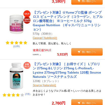
3,180円
買い物かごへ
【プレゼント対象】☆Yumeプロ監修 ボーンブ
ロス ビューティブレンド（コラーゲン、ヒアル
ロン酸等配合） ※コーヒーミルク 570g
Gaspari Nutrition （ギャスパリニュートリシ
ョン）
570g（30杯分）
Gaspari Nutrition社
飲んで実感、肌も髪も、私らしく
(12件)
健康応援SALE
買い物かごへ
5,933円
→
6,980円
【プレゼント対象】［ お得サイズ ］ Lプロリ
ン 275mg＆Lリジン 275mg L-Proline/L-
Lysine 275mg/275mg Tablets 120粒 Source
Naturals ソースナチュラルズ
120粒（タブレット）
Source Naturals社
水をはじくようなプルプル感♪若々しいハリのある美しさは
(7件)
おまかせ！
2,760円
買い物かごへ