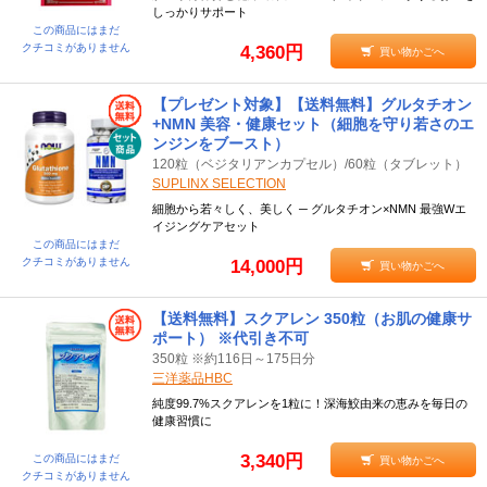
しっかりサポート
この商品にはまだ
クチコミがありません
4,360円
買い物かごへ
【プレゼント対象】【送料無料】グルタチオン
+NMN 美容・健康セット（細胞を守り若さのエ
ンジンをブースト）
120粒（ベジタリアンカプセル）/60粒（タブレット）
SUPLINX SELECTION
細胞から若々しく、美しく ─ グルタチオン×NMN 最強Wエ
イジングケアセット
この商品にはまだ
クチコミがありません
14,000円
買い物かごへ
【送料無料】スクアレン 350粒（お肌の健康サ
ポート） ※代引き不可
350粒 ※約116日～175日分
三洋薬品HBC
純度99.7%スクアレンを1粒に！深海鮫由来の恵みを毎日の
健康習慣に
3,340円
この商品にはまだ
買い物かごへ
クチコミがありません