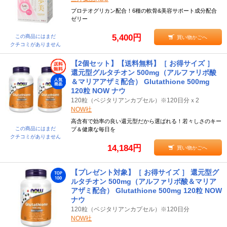
プロテオグリカン配合！6種の軟骨&美容サポート成分配合
ゼリー
5,400円
この商品にはまだ
買い物かごへ
クチコミがありません
【2個セット】【送料無料】［ お得サイズ ］
還元型グルタチオン 500mg（アルファリポ酸
＆マリアアザミ配合） Glutathione 500mg
120粒 NOW ナウ
120粒（ベジタリアンカプセル）※120日分ｘ2
NOW社
高含有で効率の良い還元型だから選ばれる！若々しさのキー
この商品にはまだ
プ＆健康な毎日を
クチコミがありません
14,184円
買い物かごへ
【プレゼント対象】［ お得サイズ ］ 還元型グ
ルタチオン 500mg（アルファリポ酸＆マリア
アザミ配合） Glutathione 500mg 120粒 NOW
ナウ
120粒（ベジタリアンカプセル）※120日分
NOW社