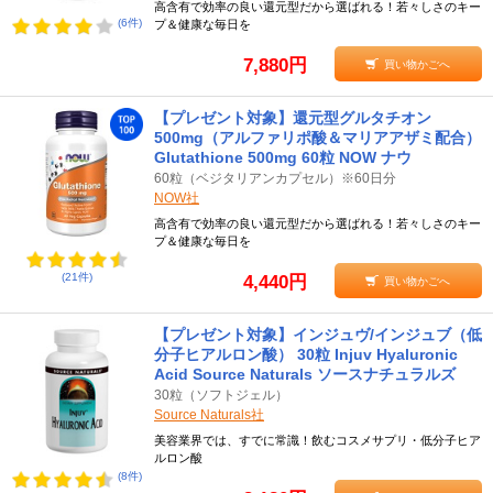
高含有で効率の良い還元型だから選ばれる！若々しさのキー
(6件)
プ＆健康な毎日を
7,880円
買い物かごへ
【プレゼント対象】還元型グルタチオン
500mg（アルファリポ酸＆マリアアザミ配合）
Glutathione 500mg 60粒 NOW ナウ
60粒（ベジタリアンカプセル）※60日分
NOW社
高含有で効率の良い還元型だから選ばれる！若々しさのキー
プ＆健康な毎日を
(21件)
4,440円
買い物かごへ
【プレゼント対象】インジュヴ/インジュブ（低
分子ヒアルロン酸） 30粒 Injuv Hyaluronic
Acid Source Naturals ソースナチュラルズ
30粒（ソフトジェル）
Source Naturals社
美容業界では、すでに常識！飲むコスメサプリ・低分子ヒア
ルロン酸
(8件)