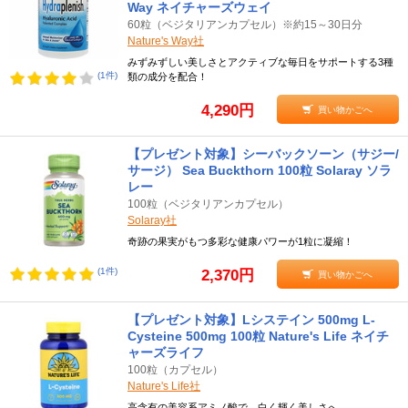
Way ネイチャーズウェイ
60粒（ベジタリアンカプセル）※約15～30日分
Nature's Way社
みずみずしい美しさとアクティブな毎日をサポートする3種
(1件)
類の成分を配合！
4,290円
買い物かごへ
【プレゼント対象】シーバックソーン（サジー/
サージ） Sea Buckthorn 100粒 Solaray ソラ
レー
100粒（ベジタリアンカプセル）
Solaray社
奇跡の果実がもつ多彩な健康パワーが1粒に凝縮！
(1件)
2,370円
買い物かごへ
【プレゼント対象】Lシステイン 500mg L-
Cysteine 500mg 100粒 Nature's Life ネイチ
ャーズライフ
100粒（カプセル）
Nature's Life社
高含有の美容系アミノ酸で、白く輝く美しさへ