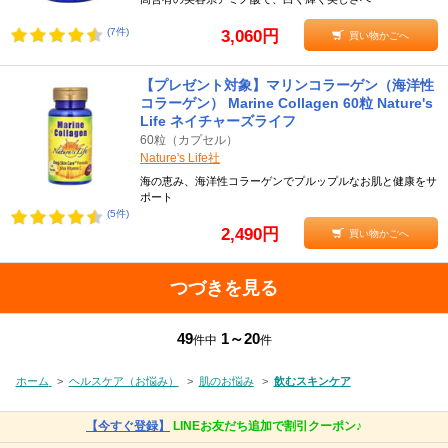
(7件)
3,060円
買い物かごへ
【プレゼント対象】マリンコラーゲン（海洋性
コラーゲン） Marine Collagen 60粒 Nature's
Life ネイチャーズライフ
60粒（カプセル）
Nature's Life社
海の恵み、海洋性コラーゲンでプルップルなお肌と健康をサ
ポート
(5件)
2,490円
買い物かごへ
つづきを見る
49
1～20
件中
件
ホーム
>
ヘルスケア（お悩み）
>
肌のお悩み
>
飲むスキンケア
【今すぐ登録】
LINEお友だち追加で割引クーポン♪