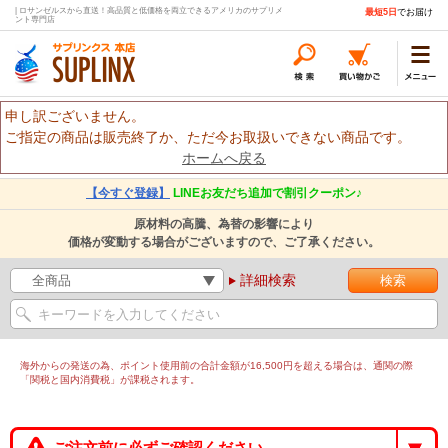
| ロサンゼルスから直送！高品質と低価格を両立できるアメリカのサプリメ
最短5日
でお届け
ント専門店
申し訳ございません。
ご指定の商品は販売終了か、ただ今お取扱いできない商品です。
ホームへ戻る
【今すぐ登録】
LINEお友だち追加で割引クーポン♪
原材料の高騰、為替の影響により
価格が変動する場合がございますので、ご了承ください。
詳細検索
海外からの発送の為、ポイント使用前の合計金額が16,500円を超える場合は、通関の際
「関税と国内消費税」が課税されます。
ご注文前に必ずご確認ください