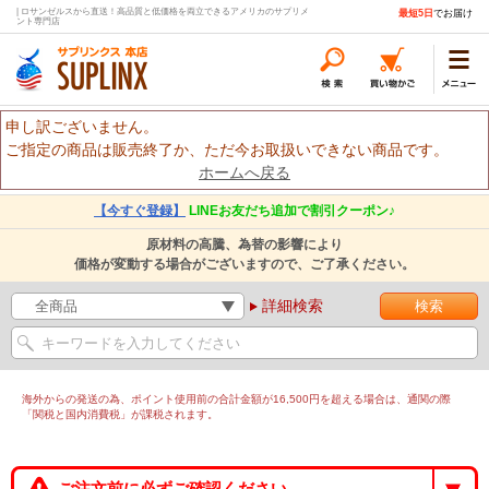
| ロサンゼルスから直送！高品質と低価格を両立できるアメリカのサプリメ
最短5日
でお届け
ント専門店
申し訳ございません。
ご指定の商品は販売終了か、ただ今お取扱いできない商品です。
ホームへ戻る
【今すぐ登録】
LINEお友だち追加で割引クーポン♪
原材料の高騰、為替の影響により
価格が変動する場合がございますので、ご了承ください。
詳細検索
海外からの発送の為、ポイント使用前の合計金額が16,500円を超える場合は、通関の際
「関税と国内消費税」が課税されます。
ご注文前に必ずご確認ください