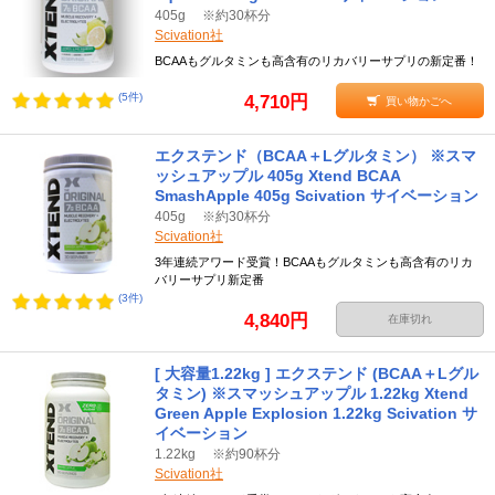
405g ※約30杯分
Scivation社
BCAAもグルタミンも高含有のリカバリーサプリの新定番！
(5件)
4,710円
買い物かごへ
エクステンド（BCAA＋Lグルタミン） ※スマ
ッシュアップル 405g Xtend BCAA
SmashApple 405g Scivation サイベーション
405g ※約30杯分
Scivation社
3年連続アワード受賞！BCAAもグルタミンも高含有のリカ
バリーサプリ新定番
(3件)
4,840円
在庫切れ
[ 大容量1.22kg ] エクステンド (BCAA＋Lグル
タミン) ※スマッシュアップル 1.22kg Xtend
Green Apple Explosion 1.22kg Scivation サ
イベーション
1.22kg ※約90杯分
Scivation社