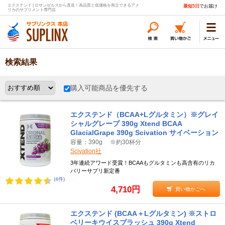
エクステンド | ロサンゼルスから直送！高品質と低価格を両立できるアメ
最短5日
でお届け
リカのサプリメント専門店
検索結果
購入可能商品を優先する
エクステンド（BCAA+Lグルタミン）※グレイ
シャルグレープ 390g Xtend BCAA
GlacialGrape 390g Scivation サイベーション
容量：390g ※約30杯分
Scivation社
3年連続アワード受賞！BCAAもグルタミンも高含有のリカ
バリーサプリ新定番
(4件)
4,710円
買い物かごへ
エクステンド (BCAA＋Lグルタミン) ※ストロ
ベリーキウイスプラッシュ 390g Xtend