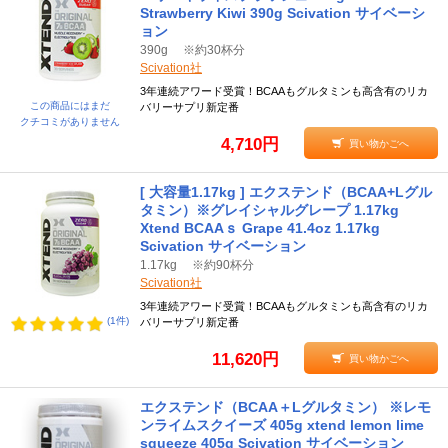
Strawberry Kiwi 390g Scivation サイベーシ
ョン
390g ※約30杯分
Scivation社
3年連続アワード受賞！BCAAもグルタミンも高含有のリカ
この商品にはまだ
バリーサプリ新定番
クチコミがありません
4,710円
買い物かごへ
[ 大容量1.17kg ] エクステンド（BCAA+Lグル
タミン）※グレイシャルグレープ 1.17kg
Xtend BCAAｓ Grape 41.4oz 1.17kg
Scivation サイベーション
1.17kg ※約90杯分
Scivation社
3年連続アワード受賞！BCAAもグルタミンも高含有のリカ
(1件)
バリーサプリ新定番
11,620円
買い物かごへ
エクステンド（BCAA＋Lグルタミン） ※レモ
ンライムスクイーズ 405g xtend lemon lime
squeeze 405g Scivation サイベーション