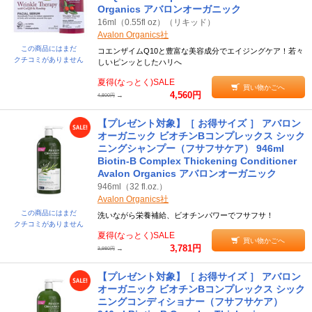
Organics アバロンオーガニック
16ml（0.55fl oz）（リキッド）
Avalon Organics社
この商品にはまだ
コエンザイムQ10と豊富な美容成分でエイジングケア！若々
クチコミがありません
しいピンッとしたハリへ
夏得(なっとく)SALE
買い物かごへ
4,560円
→
4,800円
【プレゼント対象】［ お得サイズ ］ アバロン
オーガニック ビオチンBコンプレックス シック
ニングシャンプー（フサフサケア） 946ml
Biotin-B Complex Thickening Conditioner
Avalon Organics アバロンオーガニック
946ml（32 fl.oz.）
Avalon Organics社
この商品にはまだ
洗いながら栄養補給、ビオチンパワーでフサフサ！
クチコミがありません
夏得(なっとく)SALE
買い物かごへ
3,781円
→
3,980円
【プレゼント対象】［ お得サイズ ］ アバロン
オーガニック ビオチンBコンプレックス シック
ニングコンディショナー（フサフサケア）