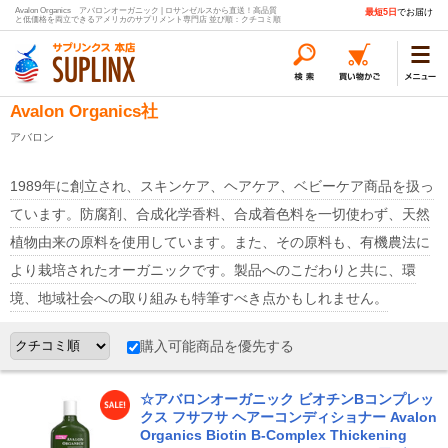
Avalon Organics アバロンオーガニック | ロサンゼルスから直送！高品質
最短5日
でお届け
と低価格を両立できるアメリカのサプリメント専門店 並び順：クチコミ順
Avalon Organics社
アバロン
1989年に創立され、スキンケア、ヘアケア、ベビーケア商品を扱っ
ています。防腐剤、合成化学香料、合成着色料を一切使わず、天然
植物由来の原料を使用しています。また、その原料も、有機農法に
より栽培されたオーガニックです。製品へのこだわりと共に、環
境、地域社会への取り組みも特筆すべき点かもしれません。
購入可能商品を優先する
☆アバロンオーガニック ビオチンBコンプレッ
クス フサフサ ヘアーコンディショナー Avalon
Organics Biotin B-Complex Thickening