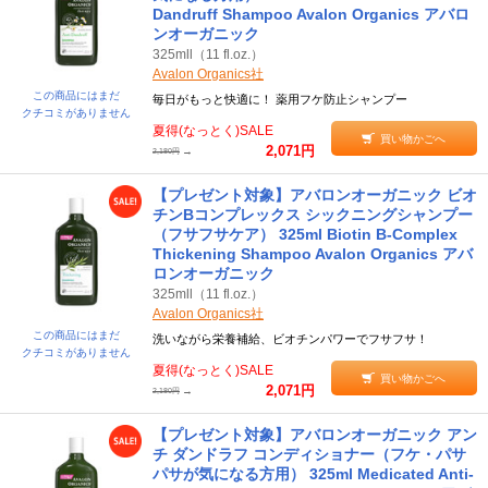
Dandruff Shampoo Avalon Organics アバロ
ンオーガニック
325mll（11 fl.oz.）
Avalon Organics社
この商品にはまだ
毎日がもっと快適に！ 薬用フケ防止シャンプー
クチコミがありません
夏得(なっとく)SALE
買い物かごへ
2,071円
→
2,180円
【プレゼント対象】アバロンオーガニック ビオ
チンBコンプレックス シックニングシャンプー
（フサフサケア） 325ml Biotin B-Complex
Thickening Shampoo Avalon Organics アバ
ロンオーガニック
325mll（11 fl.oz.）
Avalon Organics社
この商品にはまだ
洗いながら栄養補給、ビオチンパワーでフサフサ！
クチコミがありません
夏得(なっとく)SALE
買い物かごへ
2,071円
→
2,180円
【プレゼント対象】アバロンオーガニック アン
チ ダンドラフ コンディショナー（フケ・パサ
パサが気になる方用） 325ml Medicated Anti-