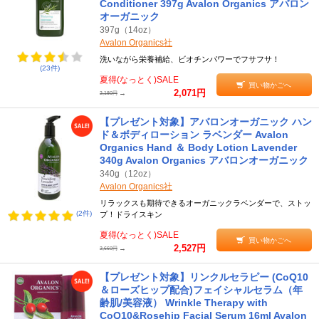
Conditioner 397g Avalon Organics アバロン
オーガニック
397g（14oz）
Avalon Organics社
洗いながら栄養補給、ビオチンパワーでフサフサ！
(23件)
夏得(なっとく)SALE
買い物かごへ
2,071円
→
2,180円
【プレゼント対象】アバロンオーガニック ハン
ド＆ボディローション ラベンダー Avalon
Organics Hand ＆ Body Lotion Lavender
340g Avalon Organics アバロンオーガニック
340g（12oz）
Avalon Organics社
リラックスも期待できるオーガニックラベンダーで、ストッ
(2件)
プ！ドライスキン
夏得(なっとく)SALE
買い物かごへ
2,527円
→
2,660円
【プレゼント対象】リンクルセラピー (CoQ10
＆ローズヒップ配合)フェイシャルセラム（年
齢肌/美容液） Wrinkle Therapy with
CoQ10&Rosehip Facial Serum 16ml Avalon