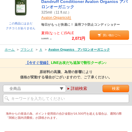
Dandruff Conditioner Avalon Organics アバ
ロンオーガニック
325mll（11 fl.oz.）
Avalon Organics社
この商品にはまだ
毎日がもっと快適に！ 薬用フケ防止コンディショナー
クチコミがありません
夏得(なっとく)SALE
買い物かごへ
2,071円
→
2,180円
ホーム
>
ブランド
>
Ａ
>
Avalon Organics アバロンオーガニック
【今すぐ登録】
LINEお友だち追加で割引クーポン♪
原材料の高騰、為替の影響により
価格が変動する場合がございますので、ご了承ください。
詳細検索
海外からの発送の為、ポイント使用前の合計金額が16,500円を超える場合は、通関の際
「関税と国内消費税」が課税されます。