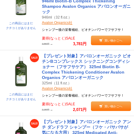
946ml Biotin-B Complex Thickening
Shampoo Avalon Organics アバロンオーガニ
ック
946ml（32 fl.oz.）
Avalon Organics社
この商品にはまだ
クチコミがありません
シャンプー後の栄養補給、ビオチンパワーでフサフサ！
夏得(なっとく)SALE
買い物かごへ
3,781円
→
3,980円
【プレゼント対象】アバロンオーガニック ビオ
チンBコンプレックス シックニングコンディシ
ョナー（フサフサケア） 325ml Biotin B-
Complex Thickening Conditioner Avalon
Organics アバロンオーガニック
325ml（11 fl.oz.）
Avalon Organics社
この商品にはまだ
シャンプー後の栄養補給、ビオチンパワーでフサフサ！
クチコミがありません
夏得(なっとく)SALE
買い物かごへ
2,071円
→
2,180円
【プレゼント対象】アバロンオーガニック アン
チ ダンドラフ シャンプー（フケ・パサパサが
気になる方用） 325ml Medicated Anti-