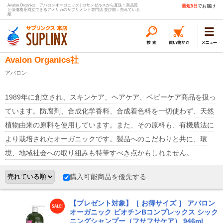
Avalon Organics アバロンオーガニック | ロサンゼルスから直送！高品質
最短5日
でお届け
と低価格を両立できるアメリカのサプリメント専門店 並び順：売れている
順
Avalon Organics社
アバロン
1989年に創立され、スキンケア、ヘアケア、ベビーケア商品を扱っ
ています。防腐剤、合成化学香料、合成着色料を一切使わず、天然
植物由来の原料を使用しています。また、その原料も、有機農法に
より栽培されたオーガニックです。製品へのこだわりと共に、環
境、地域社会への取り組みも特筆すべき点かもしれません。
購入可能商品を優先する
【プレゼント対象】［ お得サイズ ］ アバロン
オーガニック ビオチンBコンプレックス シック
ニングシャンプー（フサフサケア） 946ml