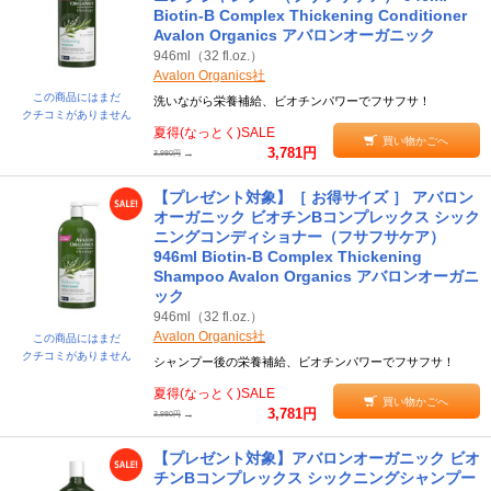
Biotin-B Complex Thickening Conditioner
Avalon Organics アバロンオーガニック
946ml（32 fl.oz.）
Avalon Organics社
この商品にはまだ
洗いながら栄養補給、ビオチンパワーでフサフサ！
クチコミがありません
夏得(なっとく)SALE
買い物かごへ
3,781円
→
3,980円
【プレゼント対象】［ お得サイズ ］ アバロン
オーガニック ビオチンBコンプレックス シック
ニングコンディショナー（フサフサケア）
946ml Biotin-B Complex Thickening
Shampoo Avalon Organics アバロンオーガニ
ック
946ml（32 fl.oz.）
Avalon Organics社
この商品にはまだ
クチコミがありません
シャンプー後の栄養補給、ビオチンパワーでフサフサ！
夏得(なっとく)SALE
買い物かごへ
3,781円
→
3,980円
【プレゼント対象】アバロンオーガニック ビオ
チンBコンプレックス シックニングシャンプー