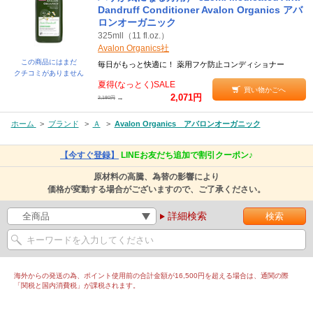
Dandruff Conditioner Avalon Organics アバ
ロンオーガニック
325mll（11 fl.oz.）
Avalon Organics社
この商品にはまだ
毎日がもっと快適に！ 薬用フケ防止コンディショナー
クチコミがありません
夏得(なっとく)SALE
買い物かごへ
2,071円
→
2,180円
ホーム
>
ブランド
>
Ａ
>
Avalon Organics アバロンオーガニック
【今すぐ登録】
LINEお友だち追加で割引クーポン♪
原材料の高騰、為替の影響により
価格が変動する場合がございますので、ご了承ください。
詳細検索
海外からの発送の為、ポイント使用前の合計金額が16,500円を超える場合は、通関の際
「関税と国内消費税」が課税されます。