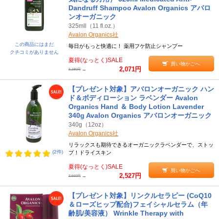
Dandruff Shampoo Avalon Organics アバロ
ンオーガニック
325mll（11 fl.oz.）
Avalon Organics社
この商品にはまだ
毎日がもっと快適に！ 薬用フケ防止シャンプー
クチコミがありません
夏得(なっとく)SALE
買い物かごへ
2,071円
→
2,180円
【プレゼント対象】アバロンオーガニック ハン
ド＆ボディローション ラベンダー Avalon
Organics Hand ＆ Body Lotion Lavender
340g Avalon Organics アバロンオーガニック
340g（12oz）
Avalon Organics社
リラックスも期待できるオーガニックラベンダーで、ストッ
(2件)
プ！ドライスキン
夏得(なっとく)SALE
買い物かごへ
2,527円
→
2,660円
【プレゼント対象】リンクルセラピー (CoQ10
＆ローズヒップ配合)フェイシャルセラム（年
齢肌/美容液） Wrinkle Therapy with