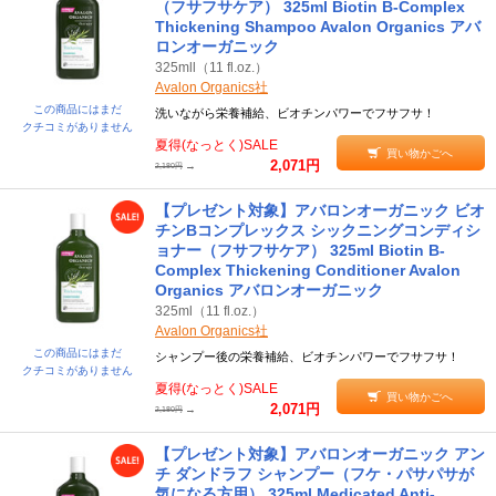
（フサフサケア） 325ml Biotin B-Complex
Thickening Shampoo Avalon Organics アバ
ロンオーガニック
325mll（11 fl.oz.）
Avalon Organics社
この商品にはまだ
洗いながら栄養補給、ビオチンパワーでフサフサ！
クチコミがありません
夏得(なっとく)SALE
買い物かごへ
2,071円
→
2,180円
【プレゼント対象】アバロンオーガニック ビオ
チンBコンプレックス シックニングコンディシ
ョナー（フサフサケア） 325ml Biotin B-
Complex Thickening Conditioner Avalon
Organics アバロンオーガニック
325ml（11 fl.oz.）
Avalon Organics社
この商品にはまだ
シャンプー後の栄養補給、ビオチンパワーでフサフサ！
クチコミがありません
夏得(なっとく)SALE
買い物かごへ
2,071円
→
2,180円
【プレゼント対象】アバロンオーガニック アン
チ ダンドラフ シャンプー（フケ・パサパサが
気になる方用） 325ml Medicated Anti-