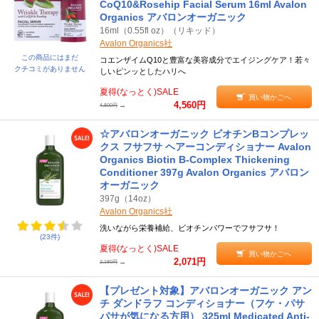
CoQ10&Rosehip Facial Serum 16ml Avalon
Organics アバロンオーガニック
16ml（0.55fl oz）（リキッド）
Avalon Organics社
この商品にはまだ
コエンザイムQ10と豊富な美容成分でエイジングケア！若々
クチコミがありません
しいピンッとしたハリへ
夏得(なっとく)SALE
買い物かごへ
4,560円
→
4,800円
☆アバロンオーガニック ビオチンBコンプレッ
クス フサフサ ヘアーコンディショナー Avalon
Organics Biotin B-Complex Thickening
Conditioner 397g Avalon Organics アバロン
オーガニック
397g（14oz）
Avalon Organics社
洗いながら栄養補給、ビオチンパワーでフサフサ！
(23件)
夏得(なっとく)SALE
買い物かごへ
2,071円
→
2,180円
【プレゼント対象】アバロンオーガニック アン
チ ダンドラフ コンディショナー（フケ・パサ
パサが気になる方用） 325ml Medicated Anti-