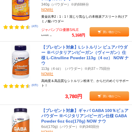
340g（パウダー）※約68杯分
NOW社
黄金比率2：1：1！混じり気なしの本格派アスリート向けア
ミノ酸パウダー
(4件)
ジャパンプロ優勝SALE
買い物かごへ
5,168円
→
5,440円
【プレゼント対象】Lシトルリン ピュアパウダ
ー ※ベジタリアン/ビーガン（ヴィーガン）仕
様 L-Citrulline Powder 113g（4 oz） NOW ナ
ウ
113g（4 oz）（パウダー）※約37～75回分
NOW社
高純度＆高品質なシトルリン粉末で、からだのめぐりサポー
(6件)
ト！
3,780円
買い物かごへ
【プレゼント対象】ギャバ GABA 100％ピュア
パウダー ※ベジタリアン/ビーガン仕様 GABA
Powder 6oz 6oz(170g) NOW ナウ
6oz(170g)（パウダー）※約340回分