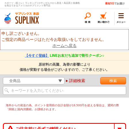
スポーツ（筋トレ）ランキング | ロサンゼルスから直送！高品質と低価格
最短5日
でお届け
を両立できるアメリカのサプリメント専門店
申し訳ございません。
ご指定の商品ページはただ今お取扱いをしておりません。
ホームへ戻る
【今すぐ登録】
LINEお友だち追加で割引クーポン♪
原材料の高騰、為替の影響により
価格が変動する場合がございますので、ご了承ください。
詳細検索
海外からの発送の為、ポイント使用前の合計金額が16,500円を超える場合は、通関の際
「関税と国内消費税」が課税されます。
ご注文前に必ずご確認ください