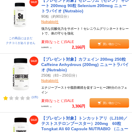
【プレゼント対象】セレニウム（セレン） キレ
ート 200mcg 90粒 Selenium 200mcg ニュー
トラバイオ (Nutrabio)
90粒（約90日分）
Nutrabio社
強力な抗酸化力をサポート！セレニウムグリシネートキレー
トで、体の守りを強化
この商品にはまだ
夏得(なっとく)SALE
クチコミがありません
買い物かごへ
2,166円
→
2,280円
【プレゼント対象】カフェイン 200mg 250粒
Caffeine Anhydrous (200mg) ニュートラバイ
オ (Nutrabio)
250粒（83～250日分）
Nutrabio社
エナジーブーストや脂肪燃焼を促すコーヒー2杯分のカフェ
イン
(1件)
夏得(なっとく)SALE
買い物かごへ
3,306円
→
3,480円
【プレゼント対象】トンカットアリ（LJ100／
テストステロンブースター）200mg 60粒
Tongkat Ali 60 Capsule NUTRABIO （ニュー