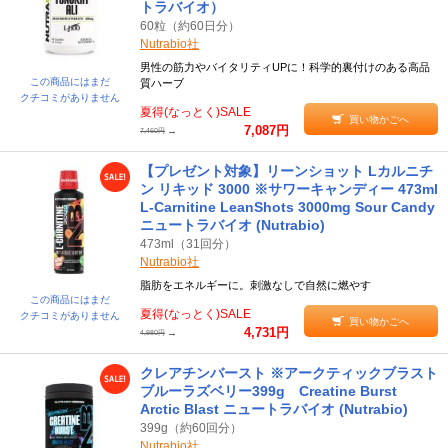
トラバイオ）
60粒（約60日分）
Nutrabio社
男性の筋力やバイタリティUPに！科学的裏付けのある高品
この商品にはまだ
質ハーブ
クチコミがありません
夏得(なっとく)SALE
買い物かごへ
7,087円
→
7,460円
【プレゼント対象】リーンショット Lカルニチ
ン リキッド 3000 ※サワーキャンディー 473ml
L-Carnitine LeanShots 3000mg Sour Candy
ニュートラバイオ (Nutrabio)
473ml（31回分）
Nutrabio社
脂肪をエネルギーに。刺激なしで自然に燃やす
この商品にはまだ
夏得(なっとく)SALE
クチコミがありません
買い物かごへ
4,731円
→
4,980円
クレアチンバースト ※アークティックブラスト
ブルーラズベリー399g Creatine Burst
Arctic Blast ニュートラバイオ (Nutrabio)
399g（約60回分）
Nutrabio社