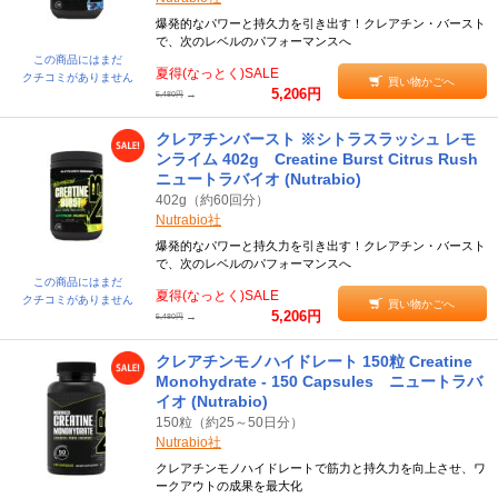
爆発的なパワーと持久力を引き出す！クレアチン・バースト
で、次のレベルのパフォーマンスへ
この商品にはまだ
夏得(なっとく)SALE
クチコミがありません
買い物かごへ
5,206円
→
5,480円
クレアチンバースト ※シトラスラッシュ レモ
ンライム 402g Creatine Burst Citrus Rush
ニュートラバイオ (Nutrabio)
402g（約60回分）
Nutrabio社
爆発的なパワーと持久力を引き出す！クレアチン・バースト
で、次のレベルのパフォーマンスへ
この商品にはまだ
夏得(なっとく)SALE
クチコミがありません
買い物かごへ
5,206円
→
5,480円
クレアチンモノハイドレート 150粒 Creatine
Monohydrate - 150 Capsules ニュートラバ
イオ (Nutrabio)
150粒（約25～50日分）
Nutrabio社
クレアチンモノハイドレートで筋力と持久力を向上させ、ワ
ークアウトの成果を最大化