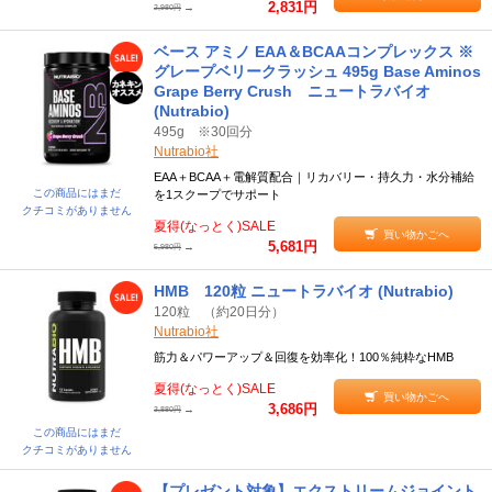
2,831円
→
2,980円
ベース アミノ EAA＆BCAAコンプレックス ※
グレープベリークラッシュ 495g Base Aminos
Grape Berry Crush ニュートラバイオ
(Nutrabio)
495g ※30回分
Nutrabio社
EAA＋BCAA＋電解質配合｜リカバリー・持久力・水分補給
この商品にはまだ
を1スクープでサポート
クチコミがありません
夏得(なっとく)SALE
買い物かごへ
5,681円
→
5,980円
HMB 120粒 ニュートラバイオ (Nutrabio)
120粒 （約20日分）
Nutrabio社
筋力＆パワーアップ＆回復を効率化！100％純粋なHMB
夏得(なっとく)SALE
買い物かごへ
3,686円
→
3,880円
この商品にはまだ
クチコミがありません
【プレゼント対象】エクストリームジョイント