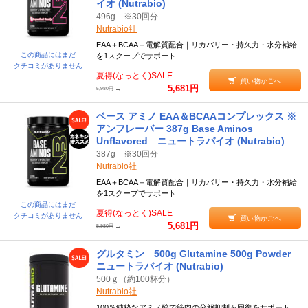
イオ (Nutrabio)
496g ※30回分
Nutrabio社
EAA＋BCAA＋電解質配合｜リカバリー・持久力・水分補給
この商品にはまだ
を1スクープでサポート
クチコミがありません
夏得(なっとく)SALE
買い物かごへ
5,681円
→
5,980円
ベース アミノ EAA＆BCAAコンプレックス ※
アンフレーバー 387g Base Aminos
Unflavored ニュートラバイオ (Nutrabio)
387g ※30回分
Nutrabio社
EAA＋BCAA＋電解質配合｜リカバリー・持久力・水分補給
を1スクープでサポート
この商品にはまだ
夏得(なっとく)SALE
クチコミがありません
買い物かごへ
5,681円
→
5,980円
グルタミン 500g Glutamine 500g Powder
ニュートラバイオ (Nutrabio)
500ｇ（約100杯分）
Nutrabio社
100％純粋なアミノ酸で筋肉の分解抑制＆回復をサポート