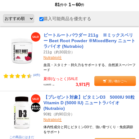
81
1～60
件中
件
購入可能商品を優先する
ビートルートパウダー 211g ※ミックスベリ
ー Beet Root Powder ※MixedBerry ニュート
ラバイオ (Nutrabio)
211g（約30回分）
Nutrabio社
血流・スタミナ・持久力をサポートする、自然派スーパーフ
ード
(4件)
夏得(なっとく)SALE
買い物かごへ
3,971円
→
4,180円
【プレゼント対象】ビタミンD3 5000IU 90粒
Vitamin D (5000 IU) ニュートラバイオ
(Nutrabio)
90粒（約90日分）
Nutrabio社
体内性成分と同じビタミンD3で、強い骨づくり・免疫調節
をサポート
この商品にはまだ