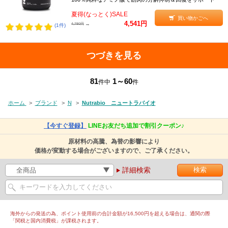
夏得(なっとく)SALE
買い物かごへ
4,541円
→
4,780円
(1件)
つづきを見る
81
1～60
件中
件
ホーム
>
ブランド
>
N
>
Nutrabio ニュートラバイオ
【今すぐ登録】
LINEお友だち追加で割引クーポン♪
原材料の高騰、為替の影響により
価格が変動する場合がございますので、ご了承ください。
詳細検索
海外からの発送の為、ポイント使用前の合計金額が16,500円を超える場合は、通関の際
「関税と国内消費税」が課税されます。