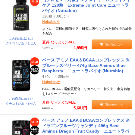
ケア 120粒 Extreme Joint Care ニュートラ
バイオ (Nutrabio)
120粒（30日分）
Nutrabio社
まさに「究極の関節ケア」研究に裏付けされた特許済み成分
を配合
この商品にはまだ
夏得(なっとく)SALE
クチコミがありません
買い物かごへ
4,550円
→
4,790円
ベース アミノ EAA＆BCAAコンプレックス ※
ブルーラズベリー 474g Base Aminos Blue
Raspberry ニュートラバイオ (Nutrabio)
474g ※30回分
Nutrabio社
EAA＋BCAA＋電解質配合｜リカバリー・持久力・水分補給
を1スクープでサポート
この商品にはまだ
夏得(なっとく)SALE
クチコミがありません
買い物かごへ
5,681円
→
5,980円
ベース アミノ EAA＆BCAAコンプレックス ※
ドラゴンフルーツキャンディ 496g Base
Aminos Dragon Fruit Candy ニュートラバ