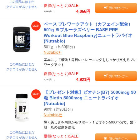
この商品にはまだ
夏得(なっとく)SALE
クチコミがありません
買い物かごへ
4,066円
→
4,280円
ベース プレワークアウト（カフェイン配合）
501g ※ブルーラズベリー BASE PRE
Workout Blue Raspberry)ニュートラバイオ
(Nutrabio)
501ｇ（約30回分）
Nutrabio社
基本にして最強！毎日のトレーニングをしっかり支えるプレ
この商品にはまだ
ワークアウト
クチコミがありません
夏得(なっとく)SALE
買い物かごへ
4,921円
→
5,180円
【プレゼント対象】ビオチン(B7) 5000mcg 90
粒 Biotin 5000mcg ニュートラバイオ
(Nutrabio)
90粒（約90日分）
Nutrabio社
輝く美しさを内側からサポート！ビオチン5000mcgで、髪・
肌・爪の健康を強化
この商品にはまだ
夏得(なっとく)SALE
クチコミがありません
買い物かごへ