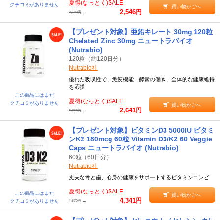
夏得(なっとく)SALE
クチコミがありません
買い物かごへ
2,546円
→
2,680円
【プレゼント対象】亜鉛キレート 30mg 120粒
Chelated Zinc 30mg ニュートラバイオ
(Nutrabio)
120粒（約120日分）
Nutrabio社
優れた吸収性で、免疫機能、酵素の働き、全体的な健康維持
を応援
この商品にはまだ
夏得(なっとく)SALE
クチコミがありません
買い物かごへ
2,641円
→
2,780円
【プレゼント対象】ビタミンD3 5000IU ビタミ
ンK2 180mcg 60粒 Vitamin D3/K2 60 Veggie
Caps ニュートラバイオ (Nutrabio)
60粒（60日分）
Nutrabio社
丈夫な骨と歯、心身の健康をサポートするビタミンコンビ
夏得(なっとく)SALE
この商品にはまだ
買い物かごへ
4,341円
→
クチコミがありません
4,570円