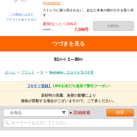
Nutrabio社
ストレスに振り回されない、あなた本来の穏やかさを取り戻
この商品にはまだ
す
クチコミがありません
夏得(なっとく)SALE
在庫切れ
7,106円
→
7,480円
つづきを見る
81
1～80
件中
件
ホーム
>
ブランド
>
N
>
Nutrabio ニュートラバイオ
【今すぐ登録】
LINEお友だち追加で割引クーポン♪
原材料の高騰、為替の影響により
価格が変動する場合がございますので、ご了承ください。
詳細検索