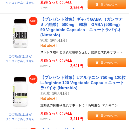
夏得(なっとく)SALE
クチコミがありません
買い物かごへ
2,926円
→
3,080円
【プレゼント対象】ギャバ GABA （ガンマア
ミノ酪酸） 500mg 90粒 GABA (500mg) -
90 Vegetable Capsules ニュートラバイオ
(Nutrabio)
90粒（約45日分）
Nutrabio社
ストレス緩和と良質な睡眠を促し、健康と成長をサポート
この商品にはまだ
夏得(なっとく)SALE
クチコミがありません
買い物かごへ
2,641円
→
2,780円
【プレゼント対象】Lアルギニン 750mg 120粒
L-Arginine 120 Vegetable Capsule ニュート
ラバイオ (Nutrabio)
120粒（約30日分）
Nutrabio社
運動後の回復や免疫サポートに！高純度なLアルギニン
夏得(なっとく)SALE
この商品にはまだ
買い物かごへ
3,211円
→
クチコミがありません
3,380円