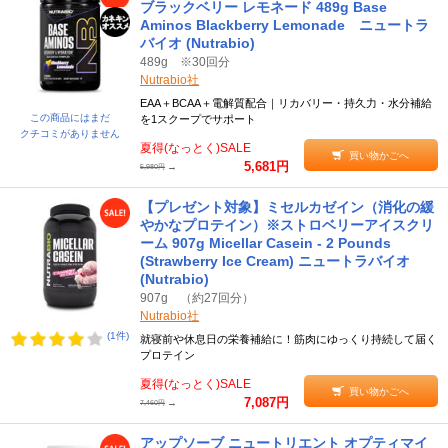
ブラックベリー レモネード 489g Base
Aminos Blackberry Lemonade ニュートラ
バイオ (Nutrabio)
489g ※30回分
Nutrabio社
EAA＋BCAA＋電解質配合｜リカバリー・持久力・水分補給
この商品にはまだ
を1スクープでサポート
クチコミがありません
夏得(なっとく)SALE
買い物かごへ
5,681円
→
5,980円
【プレゼント対象】ミセルカゼイン（消化の緩
やかなプロテイン）※ストロベリーアイスクリ
ーム 907g Micellar Casein - 2 Pounds
(Strawberry Ice Cream) ニュートラバイオ
(Nutrabio)
907g （約27回分）
Nutrabio社
(1件)
就寝前や休息日の栄養補給に！筋肉にゆっくり持続して届く
プロテイン
夏得(なっとく)SALE
買い物かごへ
7,087円
→
7,460円
アップソーブ ニュートリエント オプティマイ