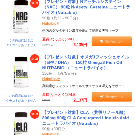
【プレゼント対象】Nアセチルシステイン
（NAC） 90粒 N-Acetyl Cysteine ニュートラ
バイオ (Nutrabio)
90粒（約22～90日分）
Nutrabio社
体内のグルタチオン濃度を高めて健康＆美容キープ
夏得(なっとく)SALE
この商品にはまだ
買い物かごへ
3,135円
→
クチコミがありません
3,300円
【プレゼント対象】オメガ3フィッシュオイル
（EPA / DHA） 150粒 Omega3 Fish Oil
NUTRABIO （ニュートラバイオ）
150粒 （約75日分）
Nutrabio社
高純度なフィッシュオイルでサラサラ＆冴えをサポート
夏得(なっとく)SALE
この商品にはまだ
買い物かごへ
2,137円
→
クチコミがありません
2,250円
【プレゼント対象】CLA （共役リノール酸）
800mg 90粒 CLA Conjugated Linoleic Acid
ニュートラバイオ (Nutrabio)
90粒（30日分）
Nutrabio社