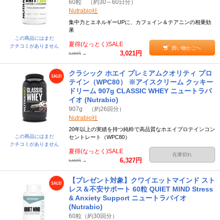
60粒 （約30～60日分）
Nutrabio社
集中力とエネルギーUPに、カフェイン＆テアニンの相乗効
果
この商品にはまだ
夏得(なっとく)SALE
クチコミがありません
買い物かごへ
3,021円
→
3,180円
クラシック ホエイ プレミアムクオリティ プロ
テイン（WPC80） ※アイスクリーム クッキー
ドリーム 907g CLASSIC WHEY ニュートラバ
イオ (Nutrabio)
907g （約26回分）
Nutrabio社
20年以上の実績を持つ純粋で高品質なホエイプロテインコン
この商品にはまだ
セントレート（WPC80）
クチコミがありません
夏得(なっとく)SALE
在庫切れ
6,327円
→
6,660円
【プレゼント対象】クワイエットマインド スト
レス＆不安サポート 60粒 QUIET MIND Stress
& Anxiety Support ニュートラバイオ
(Nutrabio)
60粒（約30回分）