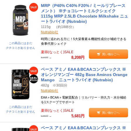
MRP（P40% C40% F20% / ミールリプレース
メント） ※チョコレートミルクシェイク
1115g MRP 2.5LB Chocolate Milkshake ニュ
ートラバイオ (Nutrabio)
1115g （約18杯分）
Nutrabio社
時間に追われる方に！5大栄養素＆機能性成分が補給できる
この商品にはまだ
食事代替シェイク
クチコミがありません
夏得(なっとく)SALE
買い物かごへ
8,208円
→
8,640円
ベース アミノ EAA＆BCAAコンプレックス ※
オレンジマンゴー 482g Base Aminos Orange
Mango ニュートラバイオ (Nutrabio)
482g ※30回分
Nutrabio社
EAA＋BCAA＋電解質配合｜リカバリー・持久力・水分補給
を1スクープでサポート
この商品にはまだ
夏得(なっとく)SALE
クチコミがありません
買い物かごへ
5,681円
→
5,980円
ベース アミノ EAA＆BCAAコンプレックス ※