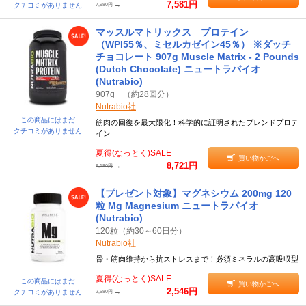
7,581円
→
クチコミがありません
7,980円
マッスルマトリックス プロテイン
（WPI55％、ミセルカゼイン45％） ※ダッチ
チョコレート 907g Muscle Matrix - 2 Pounds
(Dutch Chocolate) ニュートラバイオ
(Nutrabio)
907g （約28回分）
Nutrabio社
この商品にはまだ
筋肉の回復を最大限化！科学的に証明されたブレンドプロテ
クチコミがありません
イン
夏得(なっとく)SALE
買い物かごへ
8,721円
→
9,180円
【プレゼント対象】マグネシウム 200mg 120
粒 Mg Magnesium ニュートラバイオ
(Nutrabio)
120粒（約30～60日分）
Nutrabio社
骨・筋肉維持から抗ストレスまで！必須ミネラルの高吸収型
夏得(なっとく)SALE
この商品にはまだ
買い物かごへ
2,546円
→
クチコミがありません
2,680円