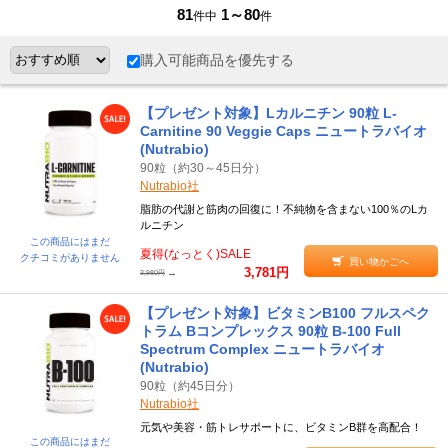
81
1～80
件中
件
購入可能商品を優先する
【プレゼント対象】Lカルニチン 90粒 L-
Carnitine 90 Veggie Caps ニュートラバイオ
(Nutrabio)
90粒（約30～45日分）
Nutrabio社
脂肪の代謝と筋肉の回復に！不純物を含まない100％のLカ
ルニチン
この商品にはまだ
夏得(なっとく)SALE
クチコミがありません
買い物かごへ
3,781円
→
3,980円
【プレゼント対象】ビタミンB100 フルスペク
トラム Bコンプレックス 90粒 B-100 Full
Spectrum Complex ニュートラバイオ
(Nutrabio)
90粒（約45日分）
Nutrabio社
元気や美容・筋トレサポートに、ビタミンB群を高配合！
この商品にはまだ