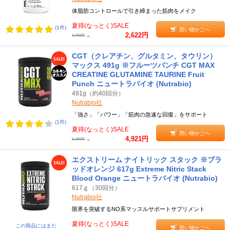
体脂肪コントロールで引き締まった筋肉をメイク
夏得(なっとく)SALE
(1件)
買い物かごへ
2,622円
→
2,760円
CGT（クレアチン、グルタミン、タウリン）
マックス 491g ※フルーツパンチ CGT MAX
CREATINE GLUTAMINE TAURINE Fruit
Punch ニュートラバイオ (Nutrabio)
491g（約40回分）
Nutrabio社
「強さ」「パワー」「筋肉の急速な回復」をサポート
(1件)
夏得(なっとく)SALE
買い物かごへ
4,921円
→
5,180円
エクストリーム ナイトリック スタック ※ブラ
ッドオレンジ 617g Extreme Nitric Stack
Blood Orange ニュートラバイオ (Nutrabio)
617ｇ（30回分）
Nutrabio社
限界を突破するNO系マッスルサポートサプリメント
夏得(なっとく)SALE
この商品にはまだ
買い物かごへ