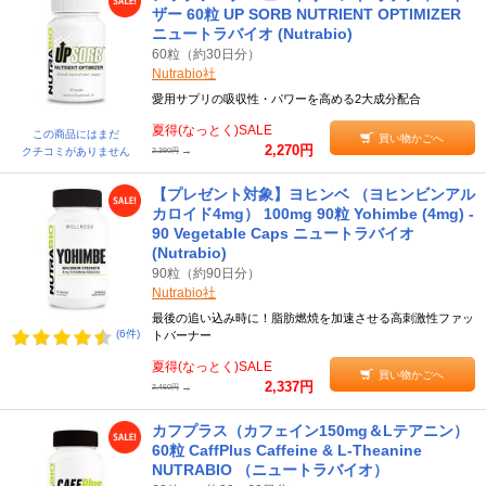
ザー 60粒 UP SORB NUTRIENT OPTIMIZER
ニュートラバイオ (Nutrabio)
60粒（約30日分）
Nutrabio社
愛用サプリの吸収性・パワーを高める2大成分配合
夏得(なっとく)SALE
この商品にはまだ
買い物かごへ
2,270円
→
クチコミがありません
2,390円
【プレゼント対象】ヨヒンベ （ヨヒンビンアル
カロイド4mg） 100mg 90粒 Yohimbe (4mg) -
90 Vegetable Caps ニュートラバイオ
(Nutrabio)
90粒（約90日分）
Nutrabio社
最後の追い込み時に！脂肪燃焼を加速させる高刺激性ファッ
(6件)
トバーナー
夏得(なっとく)SALE
買い物かごへ
2,337円
→
2,460円
カフプラス（カフェイン150mg＆Lテアニン）
60粒 CaffPlus Caffeine & L-Theanine
NUTRABIO （ニュートラバイオ）